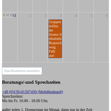
KW36
31
1
2
3
4
5
6
Gruppen
treffen
der
Stoma~S
elbsthilfe
Braunsch
weig.
Fällt
aus!
Zum Bearbeiten anmelden
Beratungs/-und Sprechzeiten
+49 (0)159-01507450 (Mobilfunktarif)
Sprechzeiten:
Mo bis Fr. 10.00 - 18.00 Uhr,
außer jeden 1. Donnerstag im Monat, dann nur in der Zeit