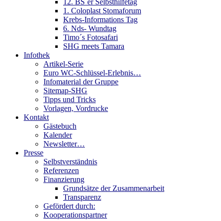
12. BS´er Selbsthilfetag
1. Coloplast Stomaforum
Krebs-Informations Tag
6. Nds- Wundtag
Timo´s Fotosafari
SHG meets Tamara
Infothek
Artikel-Serie
Euro WC-Schlüssel-Erlebnis…
Infomaterial der Gruppe
Sitemap-SHG
Tipps und Tricks
Vorlagen, Vordrucke
Kontakt
Gästebuch
Kalender
Newsletter…
Presse
Selbstverständnis
Referenzen
Finanzierung
Grundsätze der Zusammenarbeit
Transparenz
Gefördert durch:
Kooperationspartner