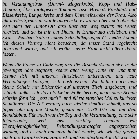
im Verdauungstrakt (Darm/- Magenkrebs), Kopf- und Hals-
Tumoren, über urologische Tumoren, also Hoden/- Prostata/- und
Blasenkrebs, Lungenkrebs und dem Unterleibskrebs der Frau. Also
ein breites Spektrum wurde abgedeckt, es wurde aber auch über die
Zeit nach der Tumor-OP, also über den Weg zurück ins Leben
referiert, und da ist mir ein Thema in Erinnerung geblieben, und
zwar „Welchen Nutzen haben Selbsthilfegruppen?“ Leider konnte
ich diesen Vortrag nicht besuchen, da unser Stand regelrecht
überrannt wurde, und ich wollte meine Frau nicht allein damit
lassen.
Wenn die Pause zu Ende war, und die Besucher/-innen sich in die
jeweiligen Säle begaben, kehrte auch wenig Ruhe ein, und man
konnte sich mit anderen Ausstellern unterhalten, und neue
Verbindungen knüpfen, sich austauschen. Wir hatten auch eine
kleine Schale mit Eiskonfekt auf unserem Tisch angeboten, und
schnell stellte sich das als kleine Falle heraus, denn diese Schale
schreite förmlich „esst mich“ und führte manches Mal zu kuriosen
Situationen. Die Zeit verging auch wieder ziemlich schnell, und so
fingen alle auf die Minute, genau um 15:30 Uhr an, mit dem
Standabbau.
Für mich war der Tag und die Veranstaltung, eine sehr
Interessante, weil viele wichtige Themen wie
Therapiemöglichkeiten, Behandlungsstrategien angesprochen
wurden, und es auch nochmal betont wurde, wie wichtig gerade
auch die Darmkrebsvorsorge ist, und sie überhaupt nicht weh tut,