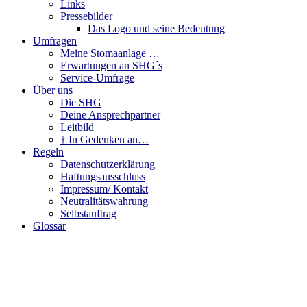
Links
Pressebilder
Das Logo und seine Bedeutung
Umfragen
Meine Stomaanlage …
Erwartungen an SHG´s
Service-Umfrage
Über uns
Die SHG
Deine Ansprechpartner
Leitbild
† In Gedenken an…
Regeln
Datenschutzerklärung
Haftungsausschluss
Impressum/ Kontakt
Neutralitätswahrung
Selbstauftrag
Glossar