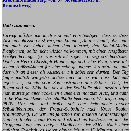
Krebsinformationstag, vom 07. November2015 in
Braunschweig
Hallo zusammen,
Vorweg möchte ich mich erst mal entschuldigen, dass es diese
Zusammenfassung erst verspätet kommt „Tut mir Leid“, aber man
hat auch ein Leben neben dem Internet, den Social-Media-
Plattformen, sollte nicht wieder vorkommen, mit einer verspäteten
Veröffentlichung.
Tja, was soll ich sagen, vorweg erst herzlichen
Dank an Herrn Christoph Hambrügge und seine Frau, sowie alle
seinen Helfern/-innen für eine sehr gelungene Veranstaltung, und
dass wir an dieser als Aussteller mit dabei sein durften. Der Tag
fing eigentlich wie jeder andere auch an, es war nass, kalt und
regnerisch, mit ein paar Sonnenstrahlen zum Schluss. Gut, der
Regen und die Kälte hat uns in der Stadthalle nicht gestört, aber
man musste ja alles trockenen Fußes erst mal zum Auto, und dann
in die Räumlichkeiten der Stadthalle bekommen. Wir trafen gegen
08:00 Uhr ein, und trafen auf eine befreundete andere
Selbsthilfegruppe, der Frauen-Selbsthilfe nach Krebs Region
Braunschweig. Da wir uns ja schon von anderen Veranstaltungen
kannten, freuten meine Frau und ich auf ein Wiedersehen, mit der
Gruppenleitung und einigen Mitgliedern der SHG. Nach einer
gefühlten Ewigkeit, es waren glaube ich, nur 15 Minuten, ging es