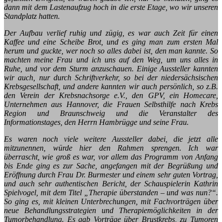
dann mit dem Lastenaufzug hoch in die erste Etage, wo wir unseren
Standplatz hatten.
Der Aufbau verlief ruhig und zügig, es war auch Zeit für einen
Kaffee und eine Scheibe Brot, und es ging man zum ersten Mal
herum und guckte, wer noch so alles dabei ist, den man kannte. So
machten meine Frau und ich uns auf den Weg, um uns alles in
Ruhe, und vor dem Sturm anzuschauen. Einige Aussteller kannten
wir auch, nur durch Schriftverkehr, so bei der niedersächsischen
Krebsgesellschaft, und andere kannten wir auch persönlich, so z.B.
den Verein der Krebsnachsorge e.V., den GPV, ein Homecare,
Unternehmen aus Hannover, die Frauen Selbsthilfe nach Krebs
Region und Braunschweig und die Veranstalter des
Informationstages, den Herrn Hambrügge und seine Frau.
Es waren noch viele weitere Aussteller dabei, die jetzt alle
mitzunennen, würde hier den Rahmen sprengen. Ich war
überrascht, wie groß es war, vor allem das Programm von Anfang
bis Ende ging es zur Sache, angefangen mit der Begrüßung und
Eröffnung durch Frau Dr. Burmester und einem sehr guten Vortrag,
und auch sehr authentischen Bericht, der Schauspielerin Kathrin
Spielvogel, mit dem Titel „Therapie überstanden – und was nun?“.
So ging es, mit kleinen Unterbrechungen, mit Fachvorträgen über
neue Behandlungsstrategien und Therapiemöglichkeiten in der
Tumorbehandlung. Es gab Vorträge über Brustkrebs, zu Tumoren