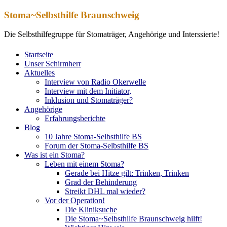
Zum
Stoma~Selbsthilfe Braunschweig
Inhalt
springen
Die Selbsthilfegruppe für Stomaträger, Angehörige und Interssierte!
Startseite
Unser Schirmherr
Aktuelles
Interview von Radio Okerwelle
Interview mit dem Initiator,
Inklusion und Stomaträger?
Angehörige
Erfahrungsberichte
Blog
10 Jahre Stoma-Selbsthilfe BS
Forum der Stoma-Selbsthilfe BS
Was ist ein Stoma?
Leben mit einem Stoma?
Gerade bei Hitze gilt: Trinken, Trinken
Grad der Behinderung
Streikt DHL mal wieder?
Vor der Operation!
Die Kliniksuche
Die Stoma~Selbsthilfe Braunschweig hilft!