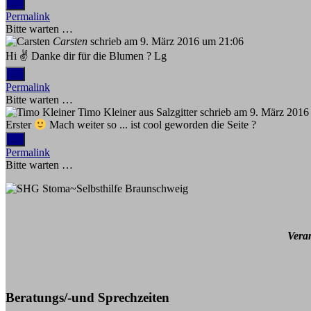
Diese
...
Metabox
Permalink
ein-/ausblenden.
Bitte warten …
Carsten
schrieb am
9. März 2016
um
21:06
Hi ✌️ Danke dir für die Blumen ? Lg
Diese
...
Metabox
Permalink
ein-/ausblenden.
Bitte warten …
Timo Kleiner
aus
Salzgitter
schrieb am
9. März 2016
Erster
Mach weiter so ... ist cool geworden die Seite ?
Diese
...
Metabox
Permalink
ein-/ausblenden.
Bitte warten …
Vera
Beratungs/-und Sprechzeiten