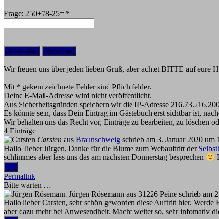
Frage: 250+78-25=
*
Wir freuen uns über jeden lieben Gruß, aber achtet BITTE auf eure H
Mit * gekennzeichnete Felder sind Pflichtfelder.
Deine E-Mail-Adresse wird nicht veröffentlicht.
Aus Sicherheitsgründen speichern wir die IP-Adresse 216.73.216.200
Es könnte sein, dass Dein Eintrag im Gästebuch erst sichtbar ist, nac
Wir behalten uns das Recht vor, Einträge zu bearbeiten, zu löschen ode
4 Einträge
Carsten
aus
Braunschweig
schrieb am
3. Januar 2020
um
Hallo, lieber Jürgen, Danke für die Blume zum Webauftritt der
Selbst
schlimmes aber lass uns das am nächsten Donnerstag besprechen
F
Diese
...
Metabox
Permalink
ein-/ausblenden.
Bitte warten …
Jürgen Rösemann
aus
31226 Peine
schrieb am
2.
Hallo lieber Carsten, sehr schön geworden diese Auftritt hier. Werd
aber dazu mehr bei Anwesendheit. Macht weiter so, sehr infomativ di