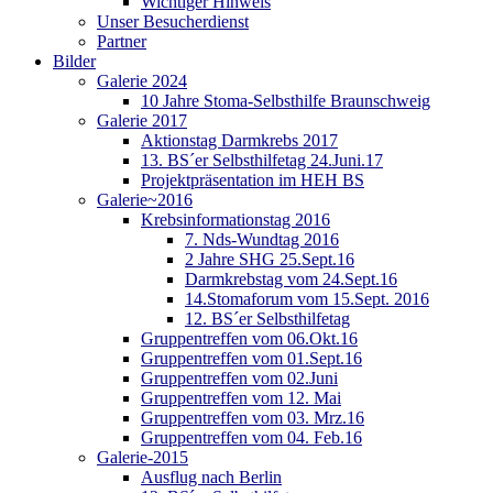
Wichtiger Hinweis
Unser Besucherdienst
Partner
Bilder
Galerie 2024
10 Jahre Stoma-Selbsthilfe Braunschweig
Galerie 2017
Aktionstag Darmkrebs 2017
13. BS´er Selbsthilfetag 24.Juni.17
Projektpräsentation im HEH BS
Galerie~2016
Krebsinformationstag 2016
7. Nds-Wundtag 2016
2 Jahre SHG 25.Sept.16
Darmkrebstag vom 24.Sept.16
14.Stomaforum vom 15.Sept. 2016
12. BS´er Selbsthilfetag
Gruppentreffen vom 06.Okt.16
Gruppentreffen vom 01.Sept.16
Gruppentreffen vom 02.Juni
Gruppentreffen vom 12. Mai
Gruppentreffen vom 03. Mrz.16
Gruppentreffen vom 04. Feb.16
Galerie-2015
Ausflug nach Berlin