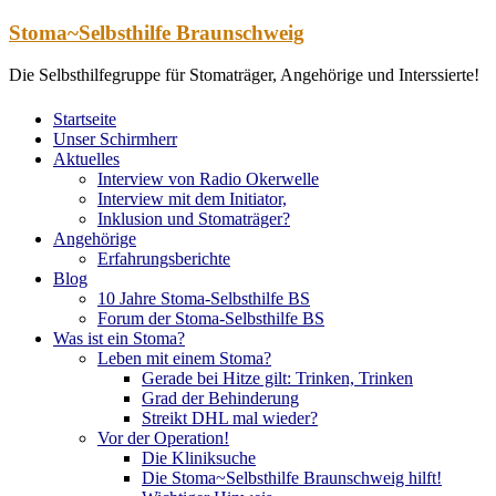
Zum
Stoma~Selbsthilfe Braunschweig
Inhalt
springen
Die Selbsthilfegruppe für Stomaträger, Angehörige und Interssierte!
Startseite
Unser Schirmherr
Aktuelles
Interview von Radio Okerwelle
Interview mit dem Initiator,
Inklusion und Stomaträger?
Angehörige
Erfahrungsberichte
Blog
10 Jahre Stoma-Selbsthilfe BS
Forum der Stoma-Selbsthilfe BS
Was ist ein Stoma?
Leben mit einem Stoma?
Gerade bei Hitze gilt: Trinken, Trinken
Grad der Behinderung
Streikt DHL mal wieder?
Vor der Operation!
Die Kliniksuche
Die Stoma~Selbsthilfe Braunschweig hilft!