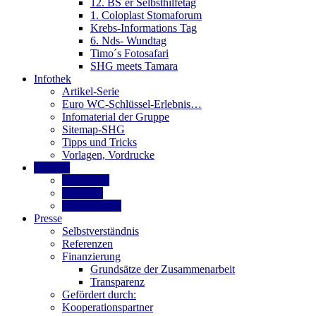
12. BS´er Selbsthilfetag
1. Coloplast Stomaforum
Krebs-Informations Tag
6. Nds- Wundtag
Timo´s Fotosafari
SHG meets Tamara
Infothek
Artikel-Serie
Euro WC-Schlüssel-Erlebnis…
Infomaterial der Gruppe
Sitemap-SHG
Tipps und Tricks
Vorlagen, Vordrucke
Kontakt
Gästebuch
Kalender
Newsletter…
Presse
Selbstverständnis
Referenzen
Finanzierung
Grundsätze der Zusammenarbeit
Transparenz
Gefördert durch:
Kooperationspartner