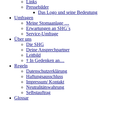
Links
Pressebilder
Das Logo und seine Bedeutung
Umfragen
Meine Stomaanlage …
Erwartungen an SHG´s
Service-Umfrage
Über uns
Die SHG
Deine Ansprechpartner
Leitbild
† In Gedenken an…
Regeln
Datenschutzerklärung
Haftungsausschluss
Impressum/ Kontakt
Neutralitätswahrung
Selbstauftrag
Glossar