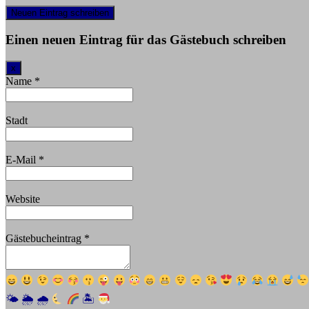
Einen neuen Eintrag für das Gästebuch schreiben
Dieses
x
Formular
Name
*
ausblenden
Stadt
E-Mail
*
Website
Gästebucheintrag
*
🌤
🌦
🌧
🏝