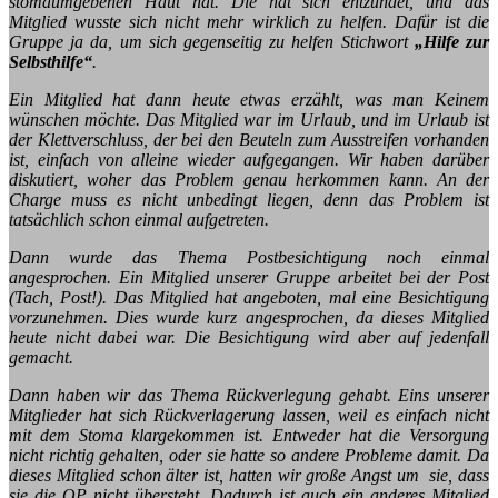
stomaumgebenen Haut hat. Die hat sich entzündet, und das
Mitglied wusste sich nicht mehr wirklich zu helfen. Dafür ist die
Gruppe ja da, um sich gegenseitig zu helfen Stichwort
„Hilfe zur
Selbsthilfe“
.
Ein Mitglied hat dann heute etwas erzählt, was man Keinem
wünschen möchte. Das Mitglied war im Urlaub, und im Urlaub ist
der Klettverschluss, der bei den Beuteln zum Ausstreifen vorhanden
ist, einfach von alleine wieder aufgegangen. Wir haben darüber
diskutiert, woher das Problem genau herkommen kann. An der
Charge muss es nicht unbedingt liegen, denn das Problem ist
tatsächlich schon einmal aufgetreten.
Dann wurde das Thema Postbesichtigung noch einmal
angesprochen. Ein Mitglied unserer Gruppe arbeitet bei der Post
(Tach, Post!). Das Mitglied hat angeboten, mal eine Besichtigung
vorzunehmen. Dies wurde kurz angesprochen, da dieses Mitglied
heute nicht dabei war. Die Besichtigung wird aber auf jedenfall
gemacht.
Dann haben wir das Thema Rückverlegung gehabt. Eins unserer
Mitglieder hat sich Rückverlagerung lassen, weil es einfach nicht
mit dem Stoma klargekommen ist. Entweder hat die Versorgung
nicht richtig gehalten, oder sie hatte so andere Probleme damit. Da
dieses Mitglied schon älter ist, hatten wir große Angst um sie, dass
sie die OP nicht übersteht. Dadurch ist auch ein anderes Mitglied