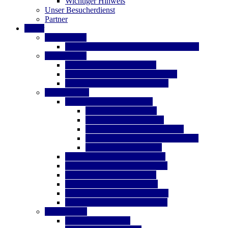
Wichtiger Hinweis
Unser Besucherdienst
Partner
Bilder
Galerie 2024
10 Jahre Stoma-Selbsthilfe Braunschweig
Galerie 2017
Aktionstag Darmkrebs 2017
13. BS´er Selbsthilfetag 24.Juni.17
Projektpräsentation im HEH BS
Galerie~2016
Krebsinformationstag 2016
7. Nds-Wundtag 2016
2 Jahre SHG 25.Sept.16
Darmkrebstag vom 24.Sept.16
14.Stomaforum vom 15.Sept. 2016
12. BS´er Selbsthilfetag
Gruppentreffen vom 06.Okt.16
Gruppentreffen vom 01.Sept.16
Gruppentreffen vom 02.Juni
Gruppentreffen vom 12. Mai
Gruppentreffen vom 03. Mrz.16
Gruppentreffen vom 04. Feb.16
Galerie-2015
Ausflug nach Berlin