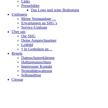
Links
Pressebilder
Das Logo und seine Bedeutung
Umfragen
Meine Stomaanlage …
Erwartungen an SHG´s
Service-Umfrage
Über uns
Die SHG
Deine Ansprechpartner
Leitbild
† In Gedenken an…
Regeln
Datenschutzerklärung
Haftungsausschluss
Impressum/ Kontakt
Neutralitätswahrung
Selbstauftrag
Glossar