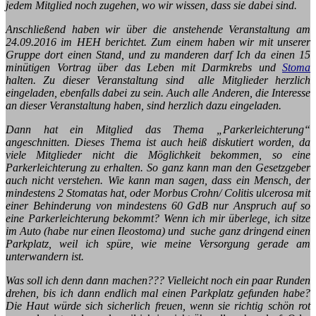
jedem Mitglied noch zugehen, wo wir wissen, dass sie dabei sind.
Anschließend haben wir über die anstehende Veranstaltung am
24.09.2016 im HEH berichtet. Zum einem haben wir mit unserer
Gruppe dort einen Stand, und zu manderen darf Ich da einen 15
minütigen Vortrag über das Leben mit Darmkrebs und
Stoma
halten. Zu dieser Veranstaltung sind alle Mitglieder herzlich
eingeladen, ebenfalls dabei zu sein. Auch alle Anderen, die Interesse
an dieser Veranstaltung haben, sind herzlich dazu eingeladen.
Dann hat ein Mitglied das Thema „Parkerleichterung“
angeschnitten. Dieses Thema ist auch heiß diskutiert worden, da
viele Mitglieder nicht die Möglichkeit bekommen, so eine
Parkerleichterung zu erhalten. So ganz kann man den Gesetzgeber
auch nicht verstehen. Wie kann man sagen, dass ein Mensch, der
mindestens 2 Stomatas hat, oder Morbus Crohn/ Colitis ulcerosa mit
einer Behinderung von mindestens 60 GdB nur Anspruch auf so
eine Parkerleichterung bekommt? Wenn ich mir überlege, ich sitze
im Auto (habe nur einen Ileostoma) und suche ganz dringend einen
Parkplatz, weil ich spüre, wie meine Versorgung gerade am
unterwandern ist.
Was soll ich denn dann machen??? Vielleicht noch ein paar Runden
drehen, bis ich dann endlich mal einen Parkplatz gefunden habe?
Die Haut würde sich sicherlich freuen, wenn sie richtig schön rot