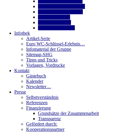
12. BS´er Selbsthilfetag
1. Coloplast Stomaforum
Krebs-Informations Tag
6. Nds- Wundtag
Timo´s Fotosafari
SHG meets Tamara
Infothek
Artikel-Serie
Euro WC-Schlüssel-Erlebnis…
Infomaterial der Gruppe
Sitemap-SHG
Tipps und Tricks
Vorlagen, Vordrucke
Kontakt
Gästebuch
Kalender
Newsletter…
Presse
Selbstverständnis
Referenzen
Finanzierung
Grundsätze der Zusammenarbeit
Transparenz
Gefördert durch:
Kooperationspartner