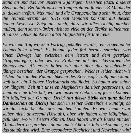
stand an und das vor unserem 2 jährigem Bestehen (dazu anderer
Stelle mehr). Bei Subtropischen Temperaturen fanden 23 Mitglieder
zu diesem treffen. Was mich und die Gruppenleitung sehr freut, dass
die Teilnehmerzahl der SHG seit Monaten konstant auf diesem
hohen Level ist. Zeigt uns auch, dass wir alles richtig machen
müßen, denn sonst würden nicht so viele an den Treffen teilnehmen.
An dieser Stelle danke ich allen Mitgliedern für Ihre treue.
Es war ein Tag wo kein Vortrag gehalten wurde, ein sogenannter
Themenfreier abend. Es konnte jeder frei heraus sprechen was
einem Bewegt hat, zwischen dem letzten und dem gestrigen
Gruppentreffen, oder wo es Probleme mit dem Versorgen des
Stomas gab. Als erstes haben wir aber über das anstehende 2
jährige bestehen, der Gruppe gesprochen. Welches leider nicht wie
letzten Jahr in den Räumlichkeiten des Rosencafés stattfinden kann,
weil dort ein 3 täiger Herbstmarkt stattfindet. So hatten wir schon
vor längerer Zeit mit unseren Mitgliedern darüber gesprochen, ob
Jemand eine Idee hat, wo wir unseren Geburtstag feiern können.
Ein Mitglied der Gruppe, Detlef
(an dieser Stelle ein ganz dickes
Dankeschön an Dich!)
hat sich in seiner Gemeinde erkundigt, ob
wir das nicht bei ihm dort machen könnten. Er war heute zwar
selber nicht anwesend (Urlaub), aber wir haben eine Möglichkeit
gefunden, wo wir Feiern können. Dies haben wir als Erstes mit den
Mitgliedern besprochen, damit auch Alle die Info bekommen, wo
das stattfinden wird. Eine gesonderte Nachricht und Newsletter wird