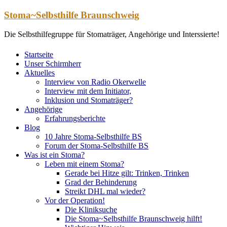
Zum
Stoma~Selbsthilfe Braunschweig
Inhalt
springen
Die Selbsthilfegruppe für Stomaträger, Angehörige und Interssierte!
Startseite
Unser Schirmherr
Aktuelles
Interview von Radio Okerwelle
Interview mit dem Initiator,
Inklusion und Stomaträger?
Angehörige
Erfahrungsberichte
Blog
10 Jahre Stoma-Selbsthilfe BS
Forum der Stoma-Selbsthilfe BS
Was ist ein Stoma?
Leben mit einem Stoma?
Gerade bei Hitze gilt: Trinken, Trinken
Grad der Behinderung
Streikt DHL mal wieder?
Vor der Operation!
Die Kliniksuche
Die Stoma~Selbsthilfe Braunschweig hilft!