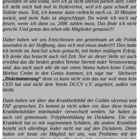
geworden ist und wund, weil ich ja nicht überall parken darf. Oder
ich stelle mich halt mal in Halteverbot, weil ich ganz schnell zur
Toilette muss. Toll, ich komme dann vielleicht nach ca. 30 Minuten
zurück, und mein Auto ist abgeschleppt. Da würde ich mich auf
freuen, wenn ich dann ca. 200€ zahlen muss. Das finde ich nicht
gerecht. Und genau das sehen alle Mitglieder genauso!!!
Daher haben wir uns Entschlossen uns gemeinsam an die Politik
zuwenden in der Hoffnung, dass sich mal etwas ändert!!! Dies hatte
ich bereits im Juni/Juli schon gemacht, mit bisher mäßigem Erfolg.
Ich denke das braucht auch viel Zeit. Nur an dieser Stelle sei auch
erwähnt das die beiden großen Vereine hiermit inder Veranwortung
sind, das auch auch alle die nur einen Stoma haben keine Colitis,
Morbus Crohn in den Genus kommen, ich sage nur Stichwort
„Diskriminierung“
denn es kann nicht sein das nur weil man kein
CED hat und nicht dem Verein DCCV e.V. angehört, außen vor
bleibt.
Dann haben wir über das Krankheitsbild der Coilitis ulcerosa und
FAP gesprochen. Es kommt ja nicht selten vor, dass diese beiden
Krankheitsbilder miteinander verwechselt werden. Sie haben ja
auch viel gemeinsam. Polyphenbildung im Dickdarm. Die eine
Krankheit hat es mit sogenannten Schüben, die andere Krankheit
bezieht sich allerdings leider nicht nur auf den Dickdarm. Dann
hatten wir heute ein Mitglied bei uns, was Probleme mit der