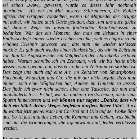
sei schon
„wow„
gewesen, wurde es dieses Jahr nochmals
überboten. Als wir im Mai unseren Schirmherren, Dr. Köhler
offiziell der Gruppen vorstellten, waren 43 Mitglieder der Gruppe
mit dabei, wir hatten auch Gäste geladen, dazu, um uns auch gleich
auf diesem Wege bei unseren fördernden Krankenkassen zu
bedanken. War das ein Moment, den man am liebsten in einer
Endlosschleife immer wieder erleben möchte, weil es einfach so ein
schönes Erlebnis gewesen war, das man nie wieder loslassen
möchte. Es gab auch wieder einen Rückschlag, als wir im Zeitraum
von Juni bis August wieder ein Mitglied an den Darmkrebs verloren
haben. Warum schreibe ich im Zeitraum, weil wir bis heute nicht
wissen, wann genau, nur, dass er in diesem Zeitraum verstorben ist.
Das zeigt uns auch auf eine Art, im Zeitalter von Smartphones,
Facebook, WhatsApp und Co., die mir gar nicht gefällt, dass man
immer noch eine Möglichkeit hat, Andere im Dunkeln zu lassen.
Das finde ich zwar nicht schön, aber eine Tatsache, die nun mal
unabänderlich ist. Er hat, wie die anderen Verstorbenen, auch seine
Spuren hinterlassen und
wir können nur sagen:
„Danke, dass wir
dich ein Stück deines Weges begleiten durften, lieber Udo“.
Auch
du wachst jetzt gemeinsam mit Christel und Ulla auf der Wolke über
uns. So ist jetzt mal das Leben, ein Kommen und Gehen, was bleibt,
sind nur die Erinnerungen, die irgendwann mal, leider verblassen
werden.
Kommen jetzt wieder zu etwas Erfreulichem und das ist die