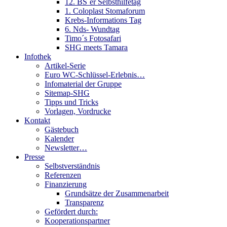
12. BS´er Selbsthilfetag
1. Coloplast Stomaforum
Krebs-Informations Tag
6. Nds- Wundtag
Timo´s Fotosafari
SHG meets Tamara
Infothek
Artikel-Serie
Euro WC-Schlüssel-Erlebnis…
Infomaterial der Gruppe
Sitemap-SHG
Tipps und Tricks
Vorlagen, Vordrucke
Kontakt
Gästebuch
Kalender
Newsletter…
Presse
Selbstverständnis
Referenzen
Finanzierung
Grundsätze der Zusammenarbeit
Transparenz
Gefördert durch:
Kooperationspartner