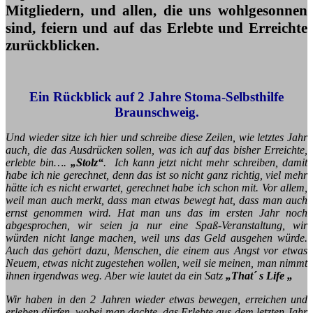
Mitgliedern, und allen, die uns wohlgesonnen
sind, feiern und auf das Erlebte und Erreichte
zurückblicken.
Ein Rückblick auf 2 Jahre Stoma-Selbsthilfe
Braunschweig.
Und wieder sitze ich hier und schreibe diese Zeilen, wie letztes Jahr
auch, die das Ausdrücken sollen, was ich auf das bisher Erreichte,
erlebte bin….
„Stolz“
. Ich kann jetzt nicht mehr schreiben, damit
habe ich nie gerechnet, denn das ist so nicht ganz richtig, viel mehr
hätte ich es nicht erwartet, gerechnet habe ich schon mit. Vor allem,
weil man auch merkt, dass man etwas bewegt hat, dass man auch
ernst genommen wird. Hat man uns das im ersten Jahr noch
abgesprochen, wir seien ja nur eine Spaß-Veranstaltung, wir
würden nicht lange machen, weil uns das Geld ausgehen würde.
Auch das gehört dazu, Menschen, die einem aus Angst vor etwas
Neuem, etwas nicht zugestehen wollen, weil sie meinen, man nimmt
ihnen irgendwas weg. Aber wie lautet da ein Satz
„That´ s Life „
Wir haben in den 2 Jahren wieder etwas bewegen, erreichen und
erleben dürfen, wobei man dachte, das Erlebte aus dem letzten Jahr