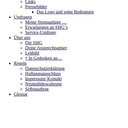
Links
Pressebilder
Das Logo und seine Bedeutung
Umfragen
Meine Stomaanlage …
Erwartungen an SHG´s
Service-Umfrage
Über uns
Die SHG
Deine Ansprechpartner
Leitbild
† In Gedenken an…
Regeln
Datenschutzerklärung
Haftungsausschluss
Impressum/ Kontakt
Neutralitätswahrung
Selbstauftrag
Glossar