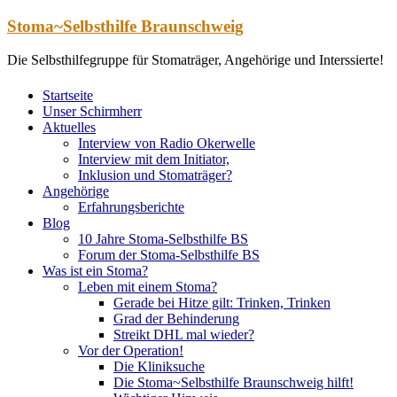
Zum
Stoma~Selbsthilfe Braunschweig
Inhalt
springen
Die Selbsthilfegruppe für Stomaträger, Angehörige und Interssierte!
Startseite
Unser Schirmherr
Aktuelles
Interview von Radio Okerwelle
Interview mit dem Initiator,
Inklusion und Stomaträger?
Angehörige
Erfahrungsberichte
Blog
10 Jahre Stoma-Selbsthilfe BS
Forum der Stoma-Selbsthilfe BS
Was ist ein Stoma?
Leben mit einem Stoma?
Gerade bei Hitze gilt: Trinken, Trinken
Grad der Behinderung
Streikt DHL mal wieder?
Vor der Operation!
Die Kliniksuche
Die Stoma~Selbsthilfe Braunschweig hilft!