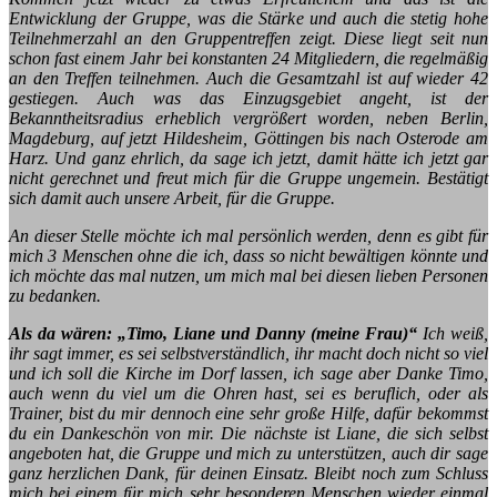
Entwicklung der Gruppe, was die Stärke und auch die stetig hohe
Teilnehmerzahl an den Gruppentreffen zeigt. Diese liegt seit nun
schon fast einem Jahr bei konstanten 24 Mitgliedern, die regelmäßig
an den Treffen teilnehmen. Auch die Gesamtzahl ist auf wieder 42
gestiegen. Auch was das Einzugsgebiet angeht, ist der
Bekanntheitsradius erheblich vergrößert worden, neben Berlin,
Magdeburg, auf jetzt Hildesheim, Göttingen bis nach Osterode am
Harz. Und ganz ehrlich, da sage ich jetzt, damit hätte ich jetzt gar
nicht gerechnet und freut mich für die Gruppe ungemein. Bestätigt
sich damit auch unsere Arbeit, für die Gruppe.
An dieser Stelle möchte ich mal persönlich werden, denn es gibt für
mich 3 Menschen ohne die ich, dass so nicht bewältigen könnte und
ich möchte das mal nutzen, um mich mal bei diesen lieben Personen
zu bedanken.
Als da wären:
„Timo, Liane und Danny (meine Frau)“
Ich weiß,
ihr sagt immer, es sei selbstverständlich, ihr macht doch nicht so viel
und ich soll die Kirche im Dorf lassen, ich sage aber Danke Timo,
auch wenn du viel um die Ohren hast, sei es beruflich, oder als
Trainer, bist du mir dennoch eine sehr große Hilfe, dafür bekommst
du ein Dankeschön von mir. Die nächste ist Liane, die sich selbst
angeboten hat, die Gruppe und mich zu unterstützen, auch dir sage
ganz herzlichen Dank, für deinen Einsatz. Bleibt noch zum Schluss
mich bei einem für mich sehr besonderen Menschen wieder einmal