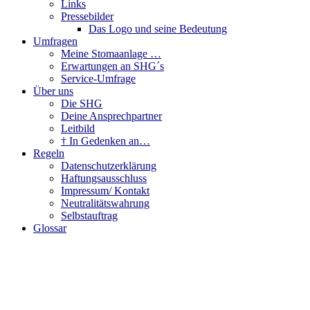
Links
Pressebilder
Das Logo und seine Bedeutung
Umfragen
Meine Stomaanlage …
Erwartungen an SHG´s
Service-Umfrage
Über uns
Die SHG
Deine Ansprechpartner
Leitbild
† In Gedenken an…
Regeln
Datenschutzerklärung
Haftungsausschluss
Impressum/ Kontakt
Neutralitätswahrung
Selbstauftrag
Glossar