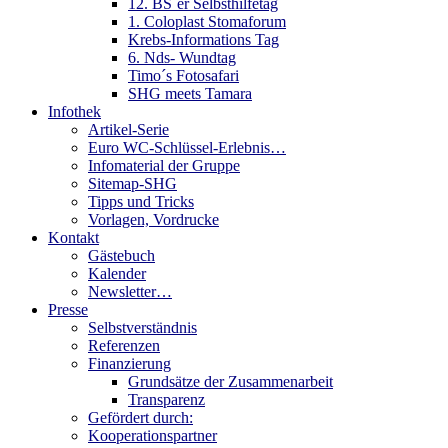
12. BS´er Selbsthilfetag
1. Coloplast Stomaforum
Krebs-Informations Tag
6. Nds- Wundtag
Timo´s Fotosafari
SHG meets Tamara
Infothek
Artikel-Serie
Euro WC-Schlüssel-Erlebnis…
Infomaterial der Gruppe
Sitemap-SHG
Tipps und Tricks
Vorlagen, Vordrucke
Kontakt
Gästebuch
Kalender
Newsletter…
Presse
Selbstverständnis
Referenzen
Finanzierung
Grundsätze der Zusammenarbeit
Transparenz
Gefördert durch:
Kooperationspartner