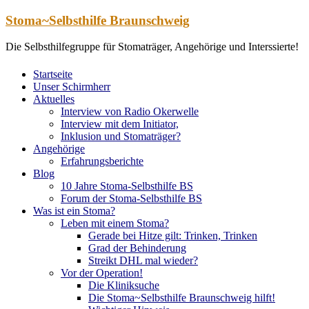
Zum
Stoma~Selbsthilfe Braunschweig
Inhalt
springen
Die Selbsthilfegruppe für Stomaträger, Angehörige und Interssierte!
Startseite
Unser Schirmherr
Aktuelles
Interview von Radio Okerwelle
Interview mit dem Initiator,
Inklusion und Stomaträger?
Angehörige
Erfahrungsberichte
Blog
10 Jahre Stoma-Selbsthilfe BS
Forum der Stoma-Selbsthilfe BS
Was ist ein Stoma?
Leben mit einem Stoma?
Gerade bei Hitze gilt: Trinken, Trinken
Grad der Behinderung
Streikt DHL mal wieder?
Vor der Operation!
Die Kliniksuche
Die Stoma~Selbsthilfe Braunschweig hilft!