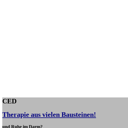
CED
Therapie aus vielen Bausteinen!
und Ruhe im Darm?