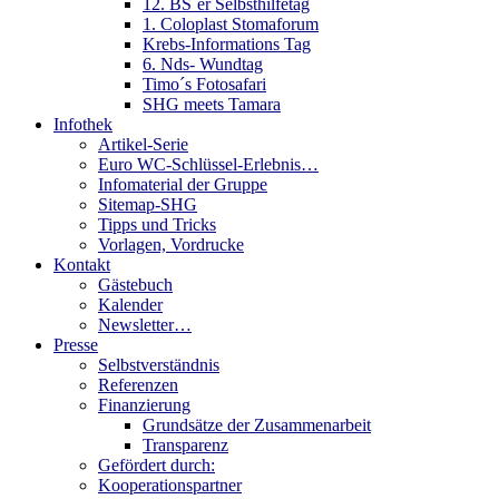
12. BS´er Selbsthilfetag
1. Coloplast Stomaforum
Krebs-Informations Tag
6. Nds- Wundtag
Timo´s Fotosafari
SHG meets Tamara
Infothek
Artikel-Serie
Euro WC-Schlüssel-Erlebnis…
Infomaterial der Gruppe
Sitemap-SHG
Tipps und Tricks
Vorlagen, Vordrucke
Kontakt
Gästebuch
Kalender
Newsletter…
Presse
Selbstverständnis
Referenzen
Finanzierung
Grundsätze der Zusammenarbeit
Transparenz
Gefördert durch:
Kooperationspartner