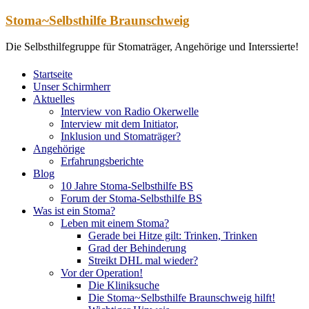
Zum
Stoma~Selbsthilfe Braunschweig
Inhalt
springen
Die Selbsthilfegruppe für Stomaträger, Angehörige und Interssierte!
Startseite
Unser Schirmherr
Aktuelles
Interview von Radio Okerwelle
Interview mit dem Initiator,
Inklusion und Stomaträger?
Angehörige
Erfahrungsberichte
Blog
10 Jahre Stoma-Selbsthilfe BS
Forum der Stoma-Selbsthilfe BS
Was ist ein Stoma?
Leben mit einem Stoma?
Gerade bei Hitze gilt: Trinken, Trinken
Grad der Behinderung
Streikt DHL mal wieder?
Vor der Operation!
Die Kliniksuche
Die Stoma~Selbsthilfe Braunschweig hilft!