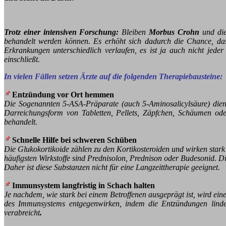
Trotz einer intensiven Forschung:
Bleiben
Morbus Crohn
und di
behandelt werden können. Es erhöht sich dadurch die Chance, das
Erkrankungen unterschiedlich verlaufen, es ist ja auch nicht jede
einschließt.
In vielen Fällen setzen Ärzte auf die folgenden Therapiebausteine:
Entzündung vor Ort hemmen
Die Sogenannten 5-ASA-Präparate (auch 5-Aminosalicylsäure) dien
Darreichungsform von Tabletten, Pellets, Zäpfchen, Schäumen od
behandelt.
Schnelle Hilfe bei schweren Schüben
Die Glukokortikoide
zählen zu den Kortikosteroiden und wirken st
häufigsten Wirkstoffe sind Prednisolon, Prednison oder Budesonid. D
Daher ist diese Substanzen nicht für eine Langzeittherapie geeignet.
Immunsystem langfristig in Schach halten
Je nachdem, wie stark bei einem Betroffenen ausgeprägt ist, wird e
des Immunsystems entgegenwirken, indem die Entzündungen linde
verabreicht
.