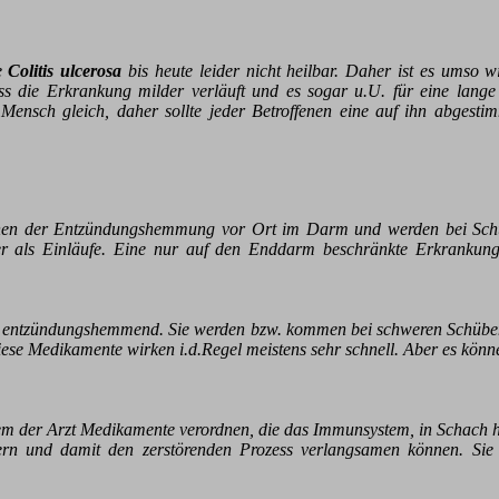
e
Colitis ulcerosa
bis heute leider nicht heilbar. Daher ist es umso w
s die Erkrankung milder verläuft und es sogar u.U. für eine lang
r Mensch gleich, daher sollte jeder Betroffenen eine auf ihn abgest
en der Entzündungshemmung vor Ort im Darm und werden bei Schüben 
er als Einläufe. Eine nur auf den Enddarm beschränkte Erkrankun
ark entzündungshemmend. Sie werden bzw. kommen bei schweren Schübe
iese Medikamente wirken i.d.Regel meistens sehr schnell. Aber es kön
inem der Arzt Medikamente verordnen, die das Immunsystem, in Schach 
rn und damit den zerstörenden Prozess verlangsamen können. Sie 