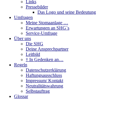
Links
Pressebilder
Das Logo und seine Bedeutung
Umfragen
Meine Stomaanlage …
Erwartungen an SHG´s
Service-Umfrage
Über uns
Die SHG
Deine Ansprechpartner
Leitbild
† In Gedenken an…
Regeln
Datenschutzerklärung
Haftungsausschluss
Impressum/ Kontakt
Neutralitätswahrung
Selbstauftrag
Glossar