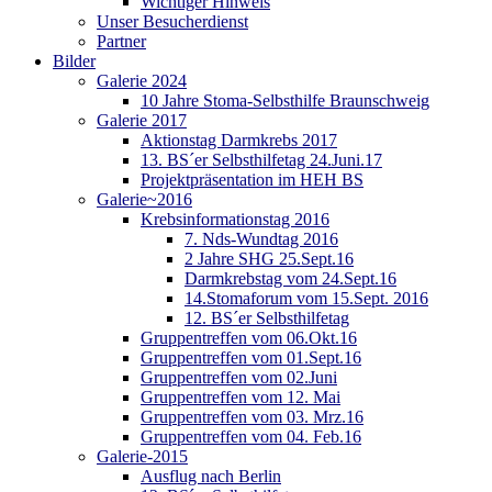
Wichtiger Hinweis
Unser Besucherdienst
Partner
Bilder
Galerie 2024
10 Jahre Stoma-Selbsthilfe Braunschweig
Galerie 2017
Aktionstag Darmkrebs 2017
13. BS´er Selbsthilfetag 24.Juni.17
Projektpräsentation im HEH BS
Galerie~2016
Krebsinformationstag 2016
7. Nds-Wundtag 2016
2 Jahre SHG 25.Sept.16
Darmkrebstag vom 24.Sept.16
14.Stomaforum vom 15.Sept. 2016
12. BS´er Selbsthilfetag
Gruppentreffen vom 06.Okt.16
Gruppentreffen vom 01.Sept.16
Gruppentreffen vom 02.Juni
Gruppentreffen vom 12. Mai
Gruppentreffen vom 03. Mrz.16
Gruppentreffen vom 04. Feb.16
Galerie-2015
Ausflug nach Berlin