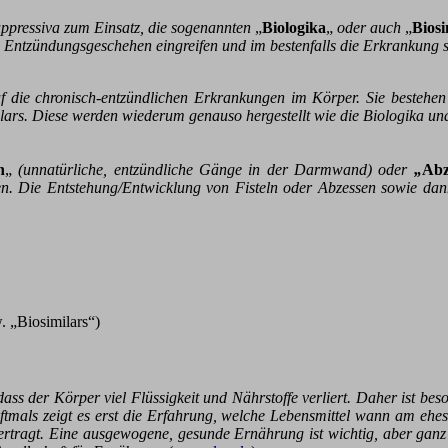
uppressiva zum Einsatz, die sogenannten
„
Biologika
„
oder auch
„
Biosi
das Entzündungsgeschehen eingreifen und im bestenfalls die Erkrankung
auf die chronisch-entzündlichen Erkrankungen im Körper. Sie besteh
lars. Diese werden wiederum genauso hergestellt wie die Biologika und
n
„
(unnatürliche, entzündliche Gänge in der Darmwand) oder
„
Abz
en. Die Entstehung/Entwicklung von Fisteln oder Abzessen sowie da
. „Biosimilars“)
ass der Körper viel Flüssigkeit und Nährstoffe verliert. Daher ist beso
tmals zeigt es erst die Erfahrung, welche Lebensmittel wann am ehe
ertragt. Eine ausgewogene, gesunde Ernährung ist wichtig, aber ganz 