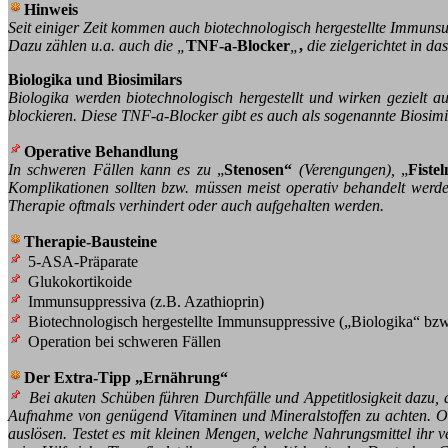
Hinweis
Seit einiger Zeit kommen auch biotechnologisch hergestellte Immuns
Dazu zählen u.a. auch die „
TNF-a-Blocker
„
,
die zielgerichtet in 
Biologika und Biosimilars
Biologika werden biotechnologisch hergestellt und wirken gezielt 
blockieren. Diese TNF-a-Blocker gibt es auch als sogenannte Biosimi
Operative Behandlung
In schweren Fällen kann es zu
„
Stenosen“
(Verengungen),
„
Fistel
Komplikationen sollten bzw. müssen meist operativ behandelt werd
Therapie oftmals verhindert oder auch aufgehalten werden.
Therapie-Bausteine
5-ASA-Präparate
Glukokortikoide
Immunsuppressiva (z.B. Azathioprin)
Biotechnologisch hergestellte Immunsuppressive („Biologika“ bzw
Operation bei schweren Fällen
Der Extra-Tipp „Ernährung“
Bei akuten Schüben führen Durchfälle und Appetitlosigkeit dazu, d
Aufnahme von genügend Vitaminen und Mineralstoffen zu achten. Of
auslösen. Testet es mit kleinen Mengen, welche Nahrungsmittel ihr v