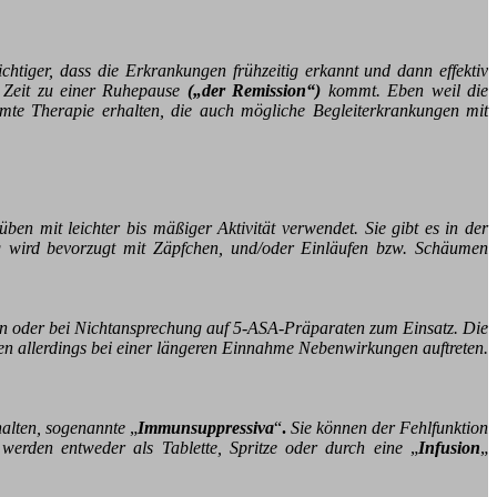
ichtiger, dass die Erkrankungen frühzeitig erkannt und dann effektiv
e Zeit zu einer Ruhepause
(„
der Remission“)
kommt. Eben weil die
immte Therapie erhalten, die auch mögliche Begleiterkrankungen mit
mit leichter bis mäßiger Aktivität verwendet. Sie gibt es in der
g wird bevorzugt mit Zäpfchen, und/oder Einläufen bzw. Schäumen
n oder bei Nichtansprechung auf 5-ASA-Präparaten zum Einsatz. Die
nen allerdings bei einer längeren Einnahme Nebenwirkungen auftreten.
halten, sogenannte
„
Immunsuppressiva
“
.
Sie können der Fehlfunktion
werden entweder als Tablette, Spritze oder durch eine
„
Infusion
„