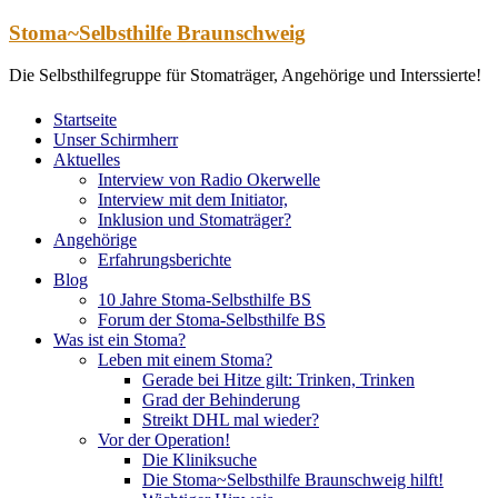
Zum
Stoma~Selbsthilfe Braunschweig
Inhalt
springen
Die Selbsthilfegruppe für Stomaträger, Angehörige und Interssierte!
Startseite
Unser Schirmherr
Aktuelles
Interview von Radio Okerwelle
Interview mit dem Initiator,
Inklusion und Stomaträger?
Angehörige
Erfahrungsberichte
Blog
10 Jahre Stoma-Selbsthilfe BS
Forum der Stoma-Selbsthilfe BS
Was ist ein Stoma?
Leben mit einem Stoma?
Gerade bei Hitze gilt: Trinken, Trinken
Grad der Behinderung
Streikt DHL mal wieder?
Vor der Operation!
Die Kliniksuche
Die Stoma~Selbsthilfe Braunschweig hilft!