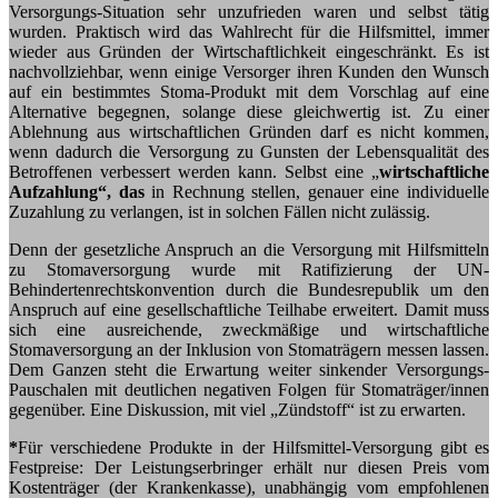
Versorgungs-Situation sehr unzufrieden waren und selbst tätig
wurden. Praktisch wird das Wahlrecht für die Hilfsmittel, immer
wieder aus Gründen der Wirtschaftlichkeit eingeschränkt. Es ist
nachvollziehbar, wenn einige Versorger ihren Kunden den Wunsch
auf ein bestimmtes Stoma-Produkt mit dem Vorschlag auf eine
Alternative begegnen, solange diese gleichwertig ist. Zu einer
Ablehnung aus wirtschaftlichen Gründen darf es nicht kommen,
wenn dadurch die Versorgung zu Gunsten der Lebensqualität des
Betroffenen verbessert werden kann. Selbst eine „
wirtschaftliche
Aufzahlung“, das
in Rechnung stellen, genauer eine individuelle
Zuzahlung zu verlangen, ist in solchen Fällen nicht zulässig.
Denn der gesetzliche Anspruch an die Versorgung mit Hilfsmitteln
zu Stomaversorgung wurde mit Ratifizierung der UN-
Behindertenrechtskonvention durch die Bundesrepublik um den
Anspruch auf eine gesellschaftliche Teilhabe erweitert. Damit muss
sich eine ausreichende, zweckmäßige und wirtschaftliche
Stomaversorgung an der Inklusion von Stomaträgern messen lassen.
Dem Ganzen steht die Erwartung weiter sinkender Versorgungs-
Pauschalen mit deutlichen negativen Folgen für Stomaträger/innen
gegenüber. Eine Diskussion, mit viel „Zündstoff“ ist zu erwarten.
*
Für verschiedene Produkte in der Hilfsmittel-Versorgung gibt es
Festpreise: Der Leistungserbringer erhält nur diesen Preis vom
Kostenträger (der Krankenkasse), unabhängig vom empfohlenen