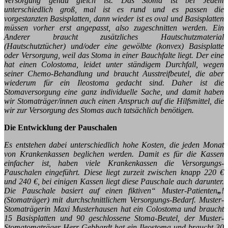
Versorgung genau gleich ist. Das Stoma ist bei Jedem
unterschiedlich groß, mal ist es rund und es passen die
vorgestanzten Basisplatten, dann wieder ist es oval und Basisplatten
müssen vorher erst angepasst, also zugeschnitten werden. Ein
Anderer braucht zusätzliches Hautschutzmaterial
(Hautschutztücher) und/oder eine gewölbte (konvex) Basisplatte
oder Versorgung, weil das Stoma in einer Bauchfalte liegt. Der eine
hat einen Colostoma, leidet unter ständigem Durchfall, wegen
seiner Chemo-Behandlung und braucht Ausstreifbeutel, die aber
wiederum für ein Ileostoma gedacht sind. Daher ist die
Stomaversorgung eine ganz individuelle Sache, und damit haben
wir Stomaträger/innen auch einen Anspruch auf die Hilfsmittel, die
wir zur Versorgung des Stomas auch tatsächlich benötigen.
Die Entwicklung der Pauschalen
Es entstehen dabei unterschiedlich hohe Kosten, die jeden Monat
von Krankenkassen beglichen werden. Damit es für die Kassen
einfacher ist, haben viele Krankenkassen die Versorgungs-
Pauschalen eingeführt. Diese liegt zurzeit zwischen knapp 220 €
und 240 €, bei einigen Kassen liegt diese Pauschale auch darunter.
Die Pauschale basiert auf einen fiktiven“ Muster-Patienten
„
!
(Stomaträger) mit durchschnittlichem Versorgungs-Bedarf. Muster-
Stomaträgerin Maxi Musterhausen hat ein Colostoma und braucht
15 Basisplatten und 90 geschlossene Stoma-Beutel, der Muster-
Stomatomaträger Herr Gebhardt hat ein Ileostoma und braucht 30