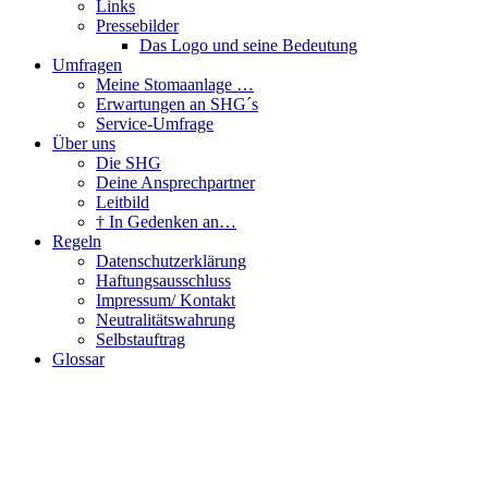
Links
Pressebilder
Das Logo und seine Bedeutung
Umfragen
Meine Stomaanlage …
Erwartungen an SHG´s
Service-Umfrage
Über uns
Die SHG
Deine Ansprechpartner
Leitbild
† In Gedenken an…
Regeln
Datenschutzerklärung
Haftungsausschluss
Impressum/ Kontakt
Neutralitätswahrung
Selbstauftrag
Glossar