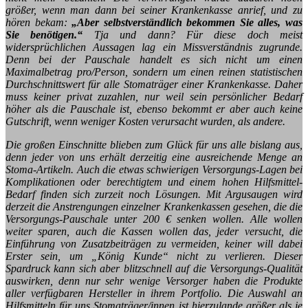
größer, wenn man dann bei seiner Krankenkasse anrief, und zu
hören bekam:
„Aber selbstverständlich bekommen Sie alles, was
Sie benötigen.“
Tja und dann? Für diese doch meist
widersprüchlichen Aussagen lag ein Missverständnis zugrunde.
Denn bei der Pauschale handelt es sich nicht um einen
Maximalbetrag pro/Person, sondern um einen reinen statistischen
Durchschnittswert für alle Stomaträger einer Krankenkasse. Daher
muss keiner privat zuzahlen, nur weil sein persönlicher Bedarf
höher als die Pauschale ist, ebenso bekommt er aber auch keine
Gutschrift, wenn weniger Kosten verursacht wurden, als andere.
Die großen Einschnitte blieben zum Glück für uns alle bislang aus,
denn jeder von uns erhält derzeitig eine ausreichende Menge an
Stoma-Artikeln. Auch die etwas schwierigen Versorgungs-Lagen bei
Komplikationen oder berechtigtem und einem hohen Hilfsmittel-
Bedarf finden sich zurzeit noch Lösungen. Mit Argusaugen wird
derzeit die Anstrengungen einzelner Krankenkassen gesehen, die die
Versorgungs-Pauschale unter 200 € senken wollen. Alle wollen
weiter sparen, auch die Kassen wollen das, jeder versucht, die
Einführung von Zusatzbeiträgen zu vermeiden, keiner will dabei
Erster sein, um „König Kunde“ nicht zu verlieren. Dieser
Spardruck kann sich aber blitzschnell auf die Versorgungs-Qualität
auswirken, denn nur sehr wenige Versorger haben die Produkte
aller verfügbaren Hersteller in ihrem Portfolio. Die Auswahl an
Hilfsmitteln für uns Stomaträger/innen ist hierzulande größer als je