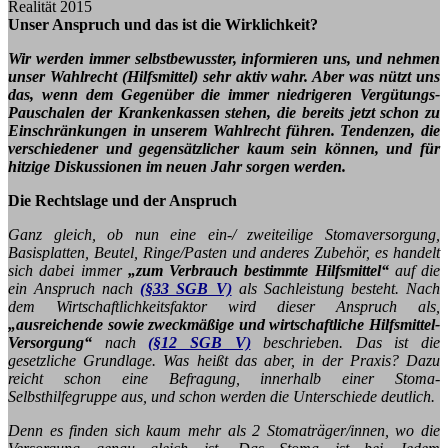
Realität 2015
Unser Anspruch und das ist die Wirklichkeit?
Wir werden immer selbstbewusster, informieren uns, und nehmen
unser Wahlrecht (Hilfsmittel) sehr aktiv wahr. Aber was nützt uns
das, wenn dem Gegenüber die immer niedrigeren Vergütungs-
Pauschalen der Krankenkassen stehen, die bereits jetzt schon zu
Einschränkungen in unserem Wahlrecht führen. Tendenzen, die
verschiedener und gegensätzlicher kaum sein können, und für
hitzige Diskussionen im neuen Jahr sorgen werden.
Die Rechtslage und der Anspruch
Ganz gleich, ob nun eine ein-/ zweiteilige Stomaversorgung,
Basisplatten, Beutel, Ringe/Pasten und anderes Zubehör, es handelt
sich dabei immer
„zum Verbrauch bestimmte Hilfsmittel“
auf die
ein Anspruch nach
(§33 SGB V)
als Sachleistung besteht. Nach
dem Wirtschaftlichkeitsfaktor wird dieser Anspruch als,
„ausreichende sowie zweckmäßige und wirtschaftliche Hilfsmittel-
Versorgung“
nach
(§12 SGB V)
beschrieben. Das ist die
gesetzliche Grundlage. Was heißt das aber, in der Praxis? Dazu
reicht schon eine Befragung, innerhalb einer Stoma-
Selbsthilfegruppe aus, und schon werden die Unterschiede deutlich.
Denn es finden sich kaum mehr als 2 Stomaträger/innen, wo die