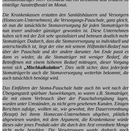
einteilige Ausstreifbeutel im Monat.
Die Krankenkassen erstatten den Sanitätshäusern und Versorgern
(Homecare-Unternehmen), die Versorgungs-Pauschale, ganz gleich,
ob nun die tatsächliche Stomaversorgung für jeden Stomaträger/in
nun teurer und/oder günstiger geworden ist. Diese Unternehmen
haben sich mit der Zeit sehr spezialisiert und betreuen deutlich mehr
Stomaträger. Dadurch, dass die Stomaversorgung so individuell und
unterschiedlich ist, liegt der eine mit seinem Hilfsmittel-Bedarf nun
über der Pauschale und der andere darunter. Am Ende passt es
dann es wieder, da die Stomaträger mit weniger Bedarf, die
Betroffenen mit einem höheren Bedarf mittragen, dieser Vorgang
nennt sich
„Mischkalkulation“
. Dies stellt sicher, dass jeder/jede
Stomaträger/in auch die Stomaversorgung weiterhin bekommt, die
auch tatsächlich benötigt wird.
Das Einführen der Stoma-Pauschale hatte auch bis weit nach der
Übergangszeit spürbare Auswirkungen, so waren z.B. Stomaträger,
die mit einem Verbrauch über der Pauschalvergütung lagen,
wurden unter Umständen, zu nicht gern gesehenen Kunden. Einigen
Berichten zufolge, wollten sie, wie gewohnt, ihre Dauerverordnung
(Rezept) bei ihrem Homecare-Unternehmen abgeben, plötzlich
abgewiesen wurden, mit dem Argument, die Krankenkasse würde
dieses oder jenes Produkt oder die durch den Arzt verordnete Menge
nicht mehr bezahlen. Die Verwirrungen wurde dadurch noch