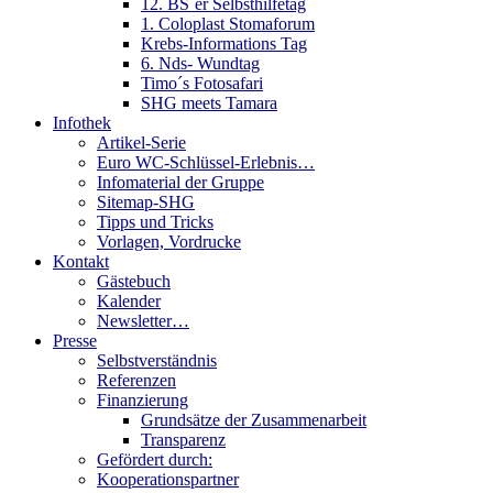
12. BS´er Selbsthilfetag
1. Coloplast Stomaforum
Krebs-Informations Tag
6. Nds- Wundtag
Timo´s Fotosafari
SHG meets Tamara
Infothek
Artikel-Serie
Euro WC-Schlüssel-Erlebnis…
Infomaterial der Gruppe
Sitemap-SHG
Tipps und Tricks
Vorlagen, Vordrucke
Kontakt
Gästebuch
Kalender
Newsletter…
Presse
Selbstverständnis
Referenzen
Finanzierung
Grundsätze der Zusammenarbeit
Transparenz
Gefördert durch:
Kooperationspartner