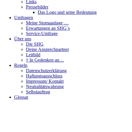
Links
Pressebilder
Das Logo und seine Bedeutung
Umfragen
Meine Stomaanlage …
Erwartungen an SHG´s
Service-Umfrage
Über uns
Die SHG
Deine Ansprechpartner
Leitbild
† In Gedenken an…
Regeln
Datenschutzerklärung
Haftungsausschluss
Impressum/ Kontakt
Neutralitätswahrung
Selbstauftrag
Glossar