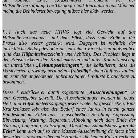
Hilfsmittelversorgung. Die Theologin und Journalistin aus München
meint, die Behindertenbewegung müsse hier aktiv werden.
[…] Auch das neue HHVG legt viel Gewicht auf das
Hilfsmittelverzeichnis – mit dem Effekt, dass seine Rolle in der
Praxis also weiter gestärkt wird. Dagegen ist rechtlich der
tatsächliche Bedarf des oder der einzelnen Versicherten maßgeblich
(und das Hilfsmittelverzeichnis unerheblich). Das Problem liegt in
der Preisdrückerei der Krankenkassen und ihrer Komplizenschaft
mit unredlichen
„Leistungserbringern“
, die kalkulieren, dass die
Versicherten gezwungenermaßen
„freiwillig“
einen Aufpreis zahlen,
um statt der angebotenen unbrauchbaren Produkte brauchbare zu
bekommen.
Diese Preisdrückerei, durch sogenannte „
Ausschreibungen“
, ist
vom Gesetzgeber gewollt. Die Ausschreibungen werden im neuen
Heil- und Hilfsmittelversorgungsgesetz weiter fortgeschrieben. Eine
Krankenkasse lobt also den Bedarf eines Jahres in einem ganzen
Bundesland im Paket aus – einschließlich Beratung, Anpassung,
Einweisung, Wartung, Reparatur, Abholung nach dem Ende der
Nutzung, Lagerung, Entsorgung. Das kleine Sanitätshaus
„um die
Ecke“
kann sich auf so eine Massen-Ausschreibung de facto nicht
bewerben – anonyme fliegende Händler, die keinen Ruf zu verlieren