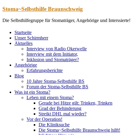
Zum
Stoma~Selbsthilfe Braunschweig
Inhalt
springen
Die Selbsthilfegruppe für Stomaträger, Angehörige und Interssierte!
Startseite
Unser Schirmherr
Aktuelles
Interview von Radio Okerwelle
Interview mit dem Initiator,
Inklusion und Stomaträger?
Angehörige
Erfahrungsberichte
Blog
10 Jahre Stoma-Selbsthilfe BS
Forum der Stoma-Selbsthilfe BS
Was ist ein Stoma?
Leben mit einem Stoma?
Gerade bei Hitze gilt: Trinken, Trinken
Grad der Behinderung
Streikt DHL mal wieder?
Vor der Operation!
Die Kliniksuche
Die Stoma~Selbsthilfe Braunschweig hilft!