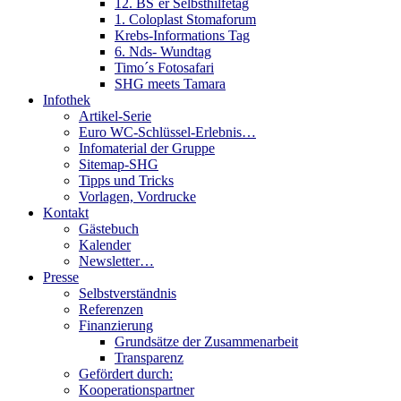
12. BS´er Selbsthilfetag
1. Coloplast Stomaforum
Krebs-Informations Tag
6. Nds- Wundtag
Timo´s Fotosafari
SHG meets Tamara
Infothek
Artikel-Serie
Euro WC-Schlüssel-Erlebnis…
Infomaterial der Gruppe
Sitemap-SHG
Tipps und Tricks
Vorlagen, Vordrucke
Kontakt
Gästebuch
Kalender
Newsletter…
Presse
Selbstverständnis
Referenzen
Finanzierung
Grundsätze der Zusammenarbeit
Transparenz
Gefördert durch:
Kooperationspartner