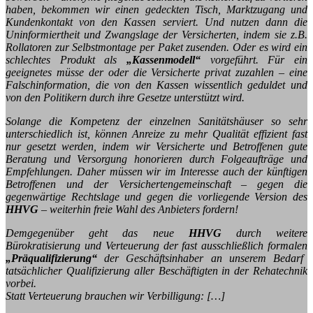
haben, bekommen wir einen gedeckten Tisch, Marktzugang und
Kundenkontakt von den Kassen serviert. Und nutzen dann die
Uninformiertheit und Zwangslage der Versicherten, indem sie z.B.
Rollatoren zur Selbstmontage per Paket zusenden. Oder es wird ein
schlechtes Produkt als
„Kassenmodell“
vorgeführt. Für ein
geeignetes müsse der oder die Versicherte privat zuzahlen – eine
Falschinformation, die von den Kassen wissentlich geduldet und
von den Politikern durch ihre Gesetze unterstützt wird.
Solange die Kompetenz der einzelnen Sanitätshäuser so sehr
unterschiedlich ist, können Anreize zu mehr Qualität effizient fast
nur gesetzt werden, indem wir Versicherte und Betroffenen gute
Beratung und Versorgung honorieren durch Folgeaufträge und
Empfehlungen. Daher müssen wir im Interesse auch der künftigen
Betroffenen und der Versichertengemeinschaft – gegen die
gegenwärtige Rechtslage und gegen die vorliegende Version des
HHVG
– weiterhin freie Wahl des Anbieters fordern!
Demgegenüber geht das neue
HHVG
durch weitere
Bürokratisierung und Verteuerung der fast ausschließlich formalen
„Präqualifizierung“
der Geschäftsinhaber an unserem Bedarf
tatsächlicher Qualifizierung aller Beschäftigten in der Rehatechnik
vorbei.
Statt Verteuerung brauchen wir Verbilligung: […]