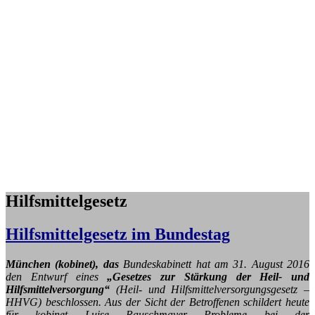
Hilfsmittelgesetz
Hilfsmittelgesetz im Bundestag
München (kobinet), das
Bundeskabinett hat am 31. August 2016
den Entwurf eines
„Gesetzes zur Stärkung der Heil- und
Hilfsmittelversorgung“
(Heil- und Hilfsmittelversorgungsgesetz –
HHVG) beschlossen. Aus der Sicht der Betroffenen schildert heute
für kobinet Luise Rauschmayer Probleme bei der