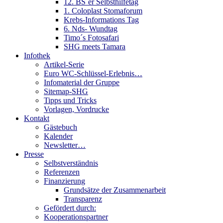
12. BS´er Selbsthilfetag
1. Coloplast Stomaforum
Krebs-Informations Tag
6. Nds- Wundtag
Timo´s Fotosafari
SHG meets Tamara
Infothek
Artikel-Serie
Euro WC-Schlüssel-Erlebnis…
Infomaterial der Gruppe
Sitemap-SHG
Tipps und Tricks
Vorlagen, Vordrucke
Kontakt
Gästebuch
Kalender
Newsletter…
Presse
Selbstverständnis
Referenzen
Finanzierung
Grundsätze der Zusammenarbeit
Transparenz
Gefördert durch:
Kooperationspartner