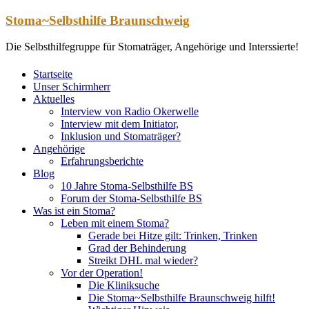
Zum
Stoma~Selbsthilfe Braunschweig
Inhalt
springen
Die Selbsthilfegruppe für Stomaträger, Angehörige und Interssierte!
Startseite
Unser Schirmherr
Aktuelles
Interview von Radio Okerwelle
Interview mit dem Initiator,
Inklusion und Stomaträger?
Angehörige
Erfahrungsberichte
Blog
10 Jahre Stoma-Selbsthilfe BS
Forum der Stoma-Selbsthilfe BS
Was ist ein Stoma?
Leben mit einem Stoma?
Gerade bei Hitze gilt: Trinken, Trinken
Grad der Behinderung
Streikt DHL mal wieder?
Vor der Operation!
Die Kliniksuche
Die Stoma~Selbsthilfe Braunschweig hilft!