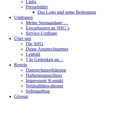
Links
Pressebilder
Das Logo und seine Bedeutung
Umfragen
Meine Stomaanlage …
Erwartungen an SHG´s
Service-Umfrage
Über uns
Die SHG
Deine Ansprechpartner
Leitbild
† In Gedenken an…
Regeln
Datenschutzerklärung
Haftungsausschluss
Impressum/ Kontakt
Neutralitätswahrung
Selbstauftrag
Glossar