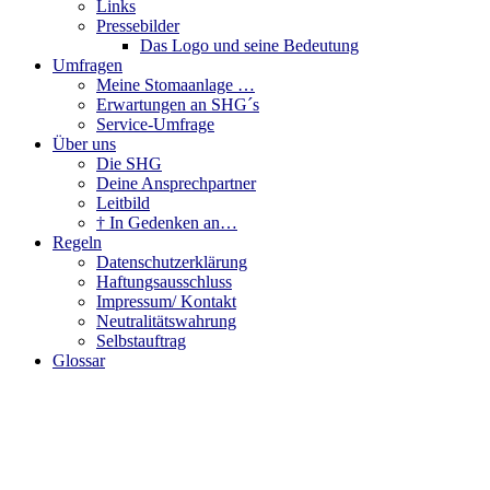
Links
Pressebilder
Das Logo und seine Bedeutung
Umfragen
Meine Stomaanlage …
Erwartungen an SHG´s
Service-Umfrage
Über uns
Die SHG
Deine Ansprechpartner
Leitbild
† In Gedenken an…
Regeln
Datenschutzerklärung
Haftungsausschluss
Impressum/ Kontakt
Neutralitätswahrung
Selbstauftrag
Glossar