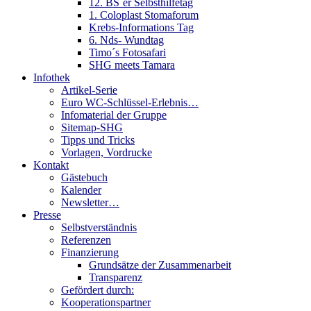
12. BS´er Selbsthilfetag
1. Coloplast Stomaforum
Krebs-Informations Tag
6. Nds- Wundtag
Timo´s Fotosafari
SHG meets Tamara
Infothek
Artikel-Serie
Euro WC-Schlüssel-Erlebnis…
Infomaterial der Gruppe
Sitemap-SHG
Tipps und Tricks
Vorlagen, Vordrucke
Kontakt
Gästebuch
Kalender
Newsletter…
Presse
Selbstverständnis
Referenzen
Finanzierung
Grundsätze der Zusammenarbeit
Transparenz
Gefördert durch:
Kooperationspartner