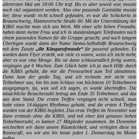
allerersten Mal um 18:00 Uhr traf. Bis es aber soweit war, musste
noch viel organisiert werden. Also eine passende Gaststätte musste
her, diese wurde recht schnell gefunden, es war die Schickeria in
Braunschweig, Hannoversche Straße 60. Mit der Unterstützung der
KIBiS machte man sich ans Werk. Mit einer sehr lieben Freundin,
haben dann meine Frau und ich in stundenlangen Telefonaten nach
einem passenden Namen für die Gruppe gesucht, und nach langem
Überlegen wurde dann der Name Stoma-Selbsthilfe Braunschweig
mit dem Zusatz
„die Kängurufreunde“
für passend gefunden. Es
wurden dann Flyer erstellt, wie viele es waren, weiss ich nicht mehr,
aber es war eine Menge. Bis sie dann schlussendlich fertig waren,
vergingen gut 4 Wochen.
Zum Glück hatte ich ja auch Hilfe durch
die KIBiS gehabt, die mir die Pressearbeit zum Teil abnahmen.
Dann kam der große Tag, und ich rechnete mir nicht viele
Teilnehmer aus, bin bis zum Schluss von höchstens 10 Teilnehmern
ausgegangen, tja, was soll ich sagen, es wurde übertroffen. Die
tatsächliche Besucherzahl betrug am Ende 35 Teilnehmer, und das
aus dem Stand. Die ersten Treffen vergingen recht schnell, man
hatte einen 14-tägigen Rhythmus gehabt, und die ersten 4 Treffen
wurden von der KIBiS begleitet. Das erste Treffen im November war
dann erstmals ohne die KIBiS, und mit einer fast genauso hohen
Teilnehmerzahl, es kamen 27 Mitglieder zusammen. Im Dezember
wechselten wir dann unsere Räumlichkeit, und verlegten diese ins
Rosencafé, wo wir uns bis heute jeden 1. Donnerstag im Monat
treffen.