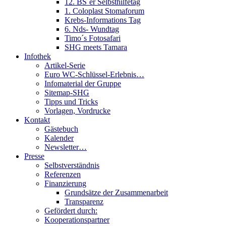
12. BS´er Selbsthilfetag
1. Coloplast Stomaforum
Krebs-Informations Tag
6. Nds- Wundtag
Timo´s Fotosafari
SHG meets Tamara
Infothek
Artikel-Serie
Euro WC-Schlüssel-Erlebnis…
Infomaterial der Gruppe
Sitemap-SHG
Tipps und Tricks
Vorlagen, Vordrucke
Kontakt
Gästebuch
Kalender
Newsletter…
Presse
Selbstverständnis
Referenzen
Finanzierung
Grundsätze der Zusammenarbeit
Transparenz
Gefördert durch:
Kooperationspartner