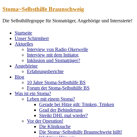
Zum
Stoma~Selbsthilfe Braunschweig
Inhalt
springen
Die Selbsthilfegruppe für Stomaträger, Angehörige und Interssierte!
Startseite
Unser Schirmherr
Aktuelles
Interview von Radio Okerwelle
Interview mit dem Initiator,
Inklusion und Stomaträger?
Angehörige
Erfahrungsberichte
Blog
10 Jahre Stoma-Selbsthilfe BS
Forum der Stoma-Selbsthilfe BS
Was ist ein Stoma?
Leben mit einem Stoma?
Gerade bei Hitze gilt: Trinken, Trinken
Grad der Behinderung
Streikt DHL mal wieder?
Vor der Operation!
Die Kliniksuche
Die Stoma~Selbsthilfe Braunschweig hilft!