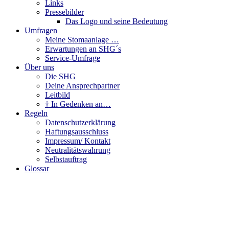
Links
Pressebilder
Das Logo und seine Bedeutung
Umfragen
Meine Stomaanlage …
Erwartungen an SHG´s
Service-Umfrage
Über uns
Die SHG
Deine Ansprechpartner
Leitbild
† In Gedenken an…
Regeln
Datenschutzerklärung
Haftungsausschluss
Impressum/ Kontakt
Neutralitätswahrung
Selbstauftrag
Glossar