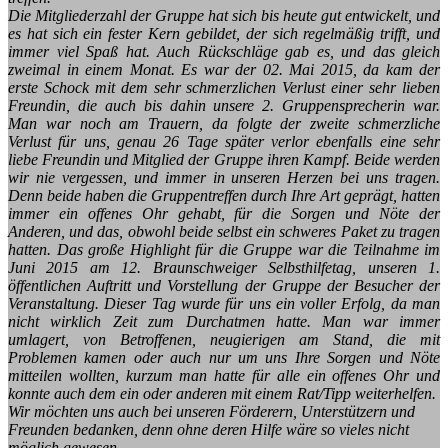
Die Mitgliederzahl der Gruppe hat sich bis heute gut entwickelt, und
es hat sich ein fester Kern gebildet, der sich regelmäßig trifft, und
immer viel Spaß hat. Auch Rückschläge gab es, und das gleich
zweimal in einem Monat. Es war der 02. Mai 2015, da kam der
erste Schock mit dem sehr schmerzlichen Verlust einer sehr lieben
Freundin, die auch bis dahin unsere 2. Gruppensprecherin war.
Man war noch am Trauern, da folgte der zweite schmerzliche
Verlust für uns, genau 26 Tage später verlor ebenfalls eine sehr
liebe Freundin und Mitglied der Gruppe ihren Kampf. Beide werden
wir nie vergessen, und immer in unseren Herzen bei uns tragen.
Denn beide haben die Gruppentreffen durch Ihre Art geprägt, hatten
immer ein offenes Ohr gehabt, für die Sorgen und Nöte der
Anderen, und das, obwohl beide selbst ein schweres Paket zu tragen
hatten.
Das große Highlight für die Gruppe war die Teilnahme im
Juni 2015 am 12. Braunschweiger Selbsthilfetag, unseren 1.
öffentlichen Auftritt und Vorstellung der Gruppe der Besucher der
Veranstaltung. Dieser Tag wurde für uns ein voller Erfolg, da man
nicht wirklich Zeit zum Durchatmen hatte. Man war immer
umlagert, von Betroffenen, neugierigen am Stand, die mit
Problemen kamen oder auch nur um uns Ihre Sorgen und Nöte
mitteilen wollten, kurzum man hatte für alle ein offenes Ohr und
konnte auch dem ein oder anderen mit einem Rat/Tipp weiterhelfen.
Wir möchten uns auch bei unseren Förderern, Unterstützern und
Freunden bedanken, denn ohne deren Hilfe wäre so vieles nicht
möglich gewesen,