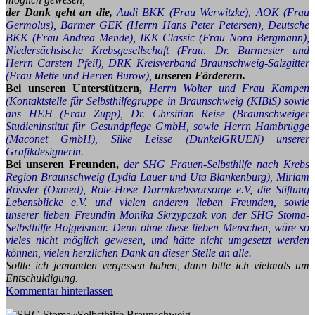
der Dank geht an die,
Audi BKK (Frau Werwitzke), AOK (Frau
Germolus), Barmer GEK (Herrn Hans Peter Petersen), Deutsche
BKK (Frau Andrea Mende), IKK Classic (Frau Nora Bergmann),
Niedersächsische Krebsgesellschaft (Frau. Dr. Burmester und
Herrn Carsten Pfeil), DRK Kreisverband Braunschweig-Salzgitter
(Frau Mette und Herren Burow),
unseren Förderern.
Bei unseren Unterstützern,
Herrn Wolter und Frau Kampen
(Kontaktstelle für Selbsthilfegruppe in Braunschweig (KIBiS) sowie
ans HEH (Frau Zupp), Dr. Chrsitian Reise (Braunschweiger
Studieninstitut für Gesundpflege GmbH, sowie Herrn Hambrügge
(Maconet GmbH), Silke Leisse (DunkelGRUEN) unserer
Grafikdesignerin.
Bei unseren Freunden,
der SHG Frauen-Selbsthilfe nach Krebs
Region Braunschweig (Lydia Lauer und Uta Blankenburg), Miriam
Rössler (Oxmed), Rote-Hose Darmkrebsvorsorge e.V, die Stiftung
Lebensblicke e.V. und vielen anderen lieben Freunden, sowie
unserer lieben Freundin Monika Skrzypczak von der SHG Stoma-
Selbsthilfe Hofgeismar. Denn ohne diese lieben Menschen, wäre so
vieles nicht möglich gewesen, und hätte nicht umgesetzt werden
können, vielen herzlichen Dank an dieser Stelle an alle.
Sollte ich jemanden vergessen haben, dann bitte ich vielmals um
Entschuldigung.
Kommentar hinterlassen