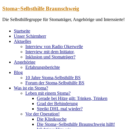
Zum
Stoma~Selbsthilfe Braunschweig
Inhalt
springen
Die Selbsthilfegruppe für Stomaträger, Angehörige und Interssierte!
Startseite
Unser Schirmherr
Aktuelles
Interview von Radio Okerwelle
Interview mit dem Initiator,
Inklusion und Stomaträger?
Angehörige
Erfahrungsberichte
Blog
10 Jahre Stoma-Selbsthilfe BS
Forum der Stoma-Selbsthilfe BS
Was ist ein Stoma?
Leben mit einem Stoma?
Gerade bei Hitze gilt: Trinken, Trinken
Grad der Behinderung
Streikt DHL mal wieder?
Vor der Operation!
Die Kliniksuche
Die Stoma~Selbsthilfe Braunschweig hilft!