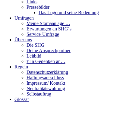
Links
Pressebilder
Das Logo und seine Bedeutung
Umfragen
Meine Stomaanlage …
Erwartungen an SHG´s
Service-Umfrage
Über uns
Die SHG
Deine Ansprechpartner
Leitbild
† In Gedenken an…
Regeln
Datenschutzerklärung
Haftungsausschluss
Impressum/ Kontakt
Neutralitätswahrung
Selbstauftrag
Glossar