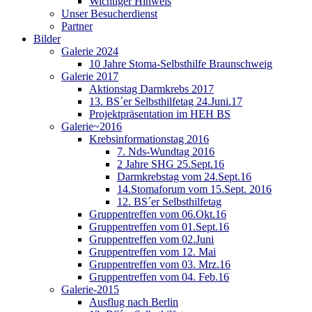
Wichtiger Hinweis
Unser Besucherdienst
Partner
Bilder
Galerie 2024
10 Jahre Stoma-Selbsthilfe Braunschweig
Galerie 2017
Aktionstag Darmkrebs 2017
13. BS´er Selbsthilfetag 24.Juni.17
Projektpräsentation im HEH BS
Galerie~2016
Krebsinformationstag 2016
7. Nds-Wundtag 2016
2 Jahre SHG 25.Sept.16
Darmkrebstag vom 24.Sept.16
14.Stomaforum vom 15.Sept. 2016
12. BS´er Selbsthilfetag
Gruppentreffen vom 06.Okt.16
Gruppentreffen vom 01.Sept.16
Gruppentreffen vom 02.Juni
Gruppentreffen vom 12. Mai
Gruppentreffen vom 03. Mrz.16
Gruppentreffen vom 04. Feb.16
Galerie-2015
Ausflug nach Berlin