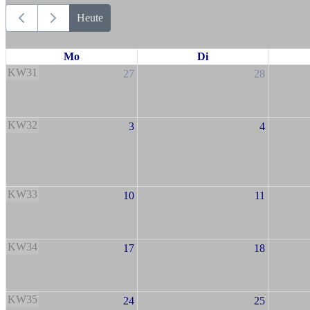
Heute
Mo
Di
KW31
27
28
KW32
3
4
KW33
10
11
KW34
17
18
KW35
24
25