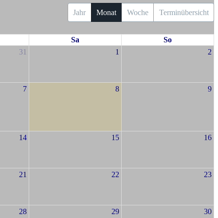
Jahr
Monat
Woche
Terminübersicht
Sa
So
31
1
2
7
8
9
14
15
16
21
22
23
28
29
30