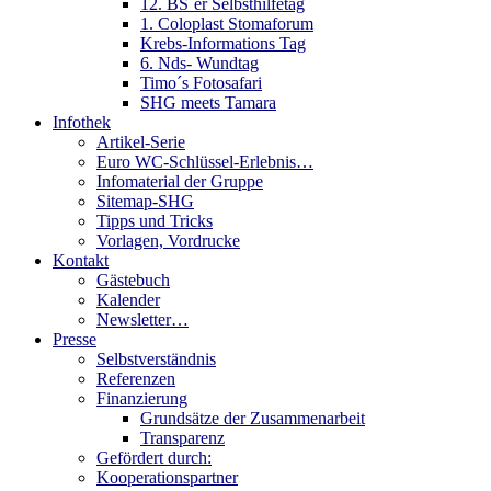
12. BS´er Selbsthilfetag
1. Coloplast Stomaforum
Krebs-Informations Tag
6. Nds- Wundtag
Timo´s Fotosafari
SHG meets Tamara
Infothek
Artikel-Serie
Euro WC-Schlüssel-Erlebnis…
Infomaterial der Gruppe
Sitemap-SHG
Tipps und Tricks
Vorlagen, Vordrucke
Kontakt
Gästebuch
Kalender
Newsletter…
Presse
Selbstverständnis
Referenzen
Finanzierung
Grundsätze der Zusammenarbeit
Transparenz
Gefördert durch:
Kooperationspartner