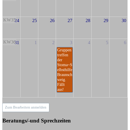
KW35
24
25
26
27
28
29
30
KW36
31
1
2
3
4
5
6
Gruppen
treffen
der
Stoma~S
elbsthilfe
Braunsch
weig.
Fällt
aus!
Zum Bearbeiten anmelden
Beratungs/-und Sprechzeiten