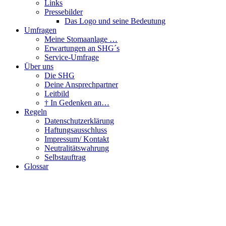
Links
Pressebilder
Das Logo und seine Bedeutung
Umfragen
Meine Stomaanlage …
Erwartungen an SHG´s
Service-Umfrage
Über uns
Die SHG
Deine Ansprechpartner
Leitbild
† In Gedenken an…
Regeln
Datenschutzerklärung
Haftungsausschluss
Impressum/ Kontakt
Neutralitätswahrung
Selbstauftrag
Glossar