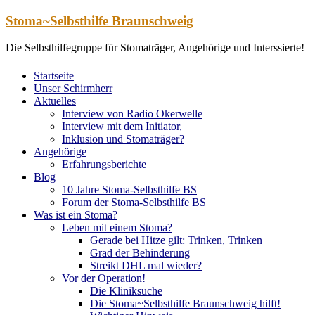
Zum
Stoma~Selbsthilfe Braunschweig
Inhalt
springen
Die Selbsthilfegruppe für Stomaträger, Angehörige und Interssierte!
Startseite
Unser Schirmherr
Aktuelles
Interview von Radio Okerwelle
Interview mit dem Initiator,
Inklusion und Stomaträger?
Angehörige
Erfahrungsberichte
Blog
10 Jahre Stoma-Selbsthilfe BS
Forum der Stoma-Selbsthilfe BS
Was ist ein Stoma?
Leben mit einem Stoma?
Gerade bei Hitze gilt: Trinken, Trinken
Grad der Behinderung
Streikt DHL mal wieder?
Vor der Operation!
Die Kliniksuche
Die Stoma~Selbsthilfe Braunschweig hilft!