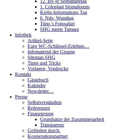
12. BS´er Selbsthilfetag
1. Coloplast Stomaforum
Krebs-Informations Tag
6. Nds- Wundtag
Timo´s Fotosafari
SHG meets Tamara
Infothek
Artikel-Serie
Euro WC-Schlüssel-Erlebnis…
Infomaterial der Gruppe
Sitemap-SHG
Tipps und Tricks
Vorlagen, Vordrucke
Kontakt
Gästebuch
Kalender
Newsletter…
Presse
Selbstverständnis
Referenzen
Finanzierung
Grundsätze der Zusammenarbeit
Transparenz
Gefördert durch:
Kooperationspartner