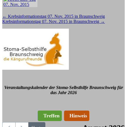
Beitragsnavigation
←
Krebsinformationstag 07. Nov. 2015 in Braunschweig
Krebsinformationstag 07. Nov. 2015 in Braunschweig
→
Veranstaltungskalender der Stoma-Selbsthilfe Braunschweig für
das Jahr 2026
Treffen
Hinweis