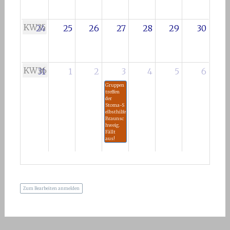
KW35
24
25
26
27
28
29
30
KW36
31
1
2
3
4
5
6
Gruppen
treffen
der
Stoma~S
elbsthilfe
Braunsc
hweig.
Fällt
aus!
Zum Bearbeiten anmelden