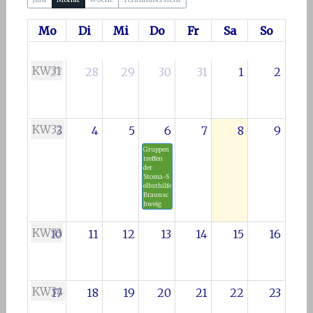
Mo
Di
Mi
Do
Fr
Sa
So
KW31
27
28
29
30
31
1
2
KW32
3
4
5
6
7
8
9
Gruppen
treffen
der
Stoma~S
elbsthilfe
Braunsc
hweig
KW33
10
11
12
13
14
15
16
KW34
17
18
19
20
21
22
23