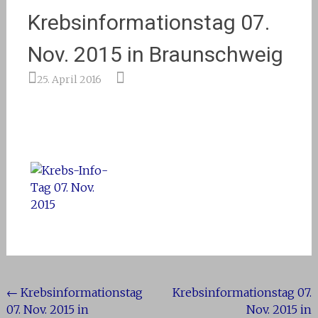
Krebsinformationstag 07.
Nov. 2015 in Braunschweig
25. April 2016
Beitragsnavigation
←
Krebsinformationstag
Krebsinformationstag 07.
07. Nov. 2015 in
Nov. 2015 in