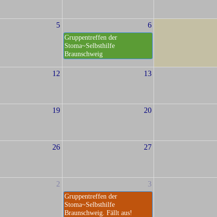
5
6
Gruppentreffen der
Stoma~Selbsthilfe
Braunschweig
12
13
19
20
26
27
2
3
Gruppentreffen der
Stoma~Selbsthilfe
Braunschweig. Fällt aus!