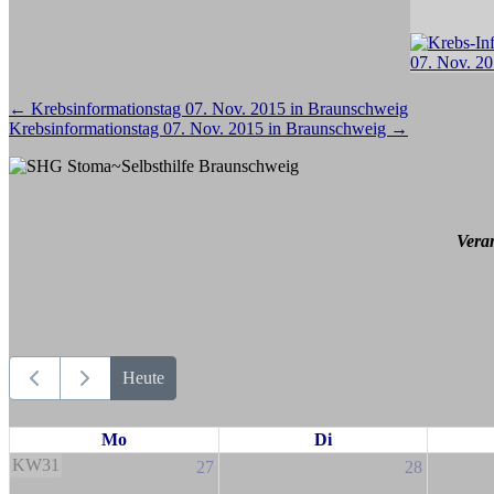
Beitragsnavigation
←
Krebsinformationstag 07. Nov. 2015 in Braunschweig
Krebsinformationstag 07. Nov. 2015 in Braunschweig
→
Vera
Heute
Mo
Di
KW31
27
28