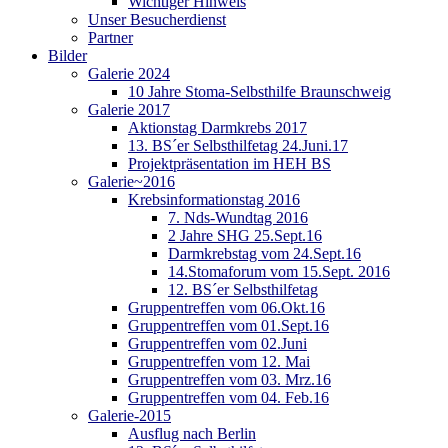
Wichtiger Hinweis
Unser Besucherdienst
Partner
Bilder
Galerie 2024
10 Jahre Stoma-Selbsthilfe Braunschweig
Galerie 2017
Aktionstag Darmkrebs 2017
13. BS´er Selbsthilfetag 24.Juni.17
Projektpräsentation im HEH BS
Galerie~2016
Krebsinformationstag 2016
7. Nds-Wundtag 2016
2 Jahre SHG 25.Sept.16
Darmkrebstag vom 24.Sept.16
14.Stomaforum vom 15.Sept. 2016
12. BS´er Selbsthilfetag
Gruppentreffen vom 06.Okt.16
Gruppentreffen vom 01.Sept.16
Gruppentreffen vom 02.Juni
Gruppentreffen vom 12. Mai
Gruppentreffen vom 03. Mrz.16
Gruppentreffen vom 04. Feb.16
Galerie-2015
Ausflug nach Berlin