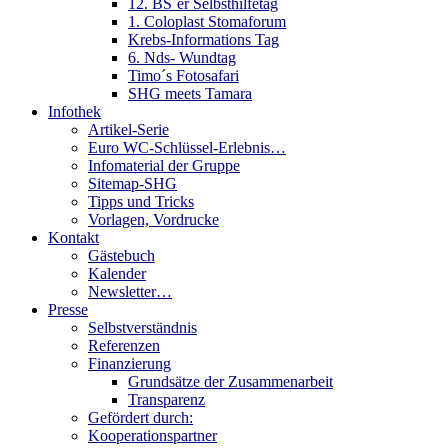
12. BS´er Selbsthilfetag
1. Coloplast Stomaforum
Krebs-Informations Tag
6. Nds- Wundtag
Timo´s Fotosafari
SHG meets Tamara
Infothek
Artikel-Serie
Euro WC-Schlüssel-Erlebnis…
Infomaterial der Gruppe
Sitemap-SHG
Tipps und Tricks
Vorlagen, Vordrucke
Kontakt
Gästebuch
Kalender
Newsletter…
Presse
Selbstverständnis
Referenzen
Finanzierung
Grundsätze der Zusammenarbeit
Transparenz
Gefördert durch:
Kooperationspartner