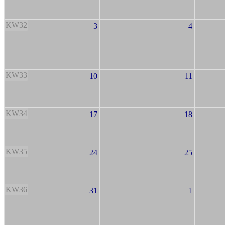
KW32
3
4
KW33
10
11
KW34
17
18
KW35
24
25
KW36
31
1