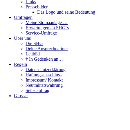
Links
Pressebilder
Das Logo und seine Bedeutung
Umfragen
Meine Stomaanlage …
Erwartungen an SHG´s
Service-Umfrage
Über uns
Die SHG
Deine Ansprechpartner
Leitbild
† In Gedenken an…
Regeln
Datenschutzerklärung
Haftungsausschluss
Impressum/ Kontakt
Neutralitätswahrung
Selbstauftrag
Glossar