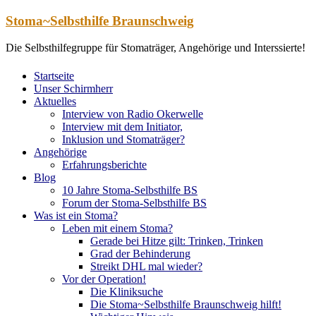
Zum
Stoma~Selbsthilfe Braunschweig
Inhalt
springen
Die Selbsthilfegruppe für Stomaträger, Angehörige und Interssierte!
Startseite
Unser Schirmherr
Aktuelles
Interview von Radio Okerwelle
Interview mit dem Initiator,
Inklusion und Stomaträger?
Angehörige
Erfahrungsberichte
Blog
10 Jahre Stoma-Selbsthilfe BS
Forum der Stoma-Selbsthilfe BS
Was ist ein Stoma?
Leben mit einem Stoma?
Gerade bei Hitze gilt: Trinken, Trinken
Grad der Behinderung
Streikt DHL mal wieder?
Vor der Operation!
Die Kliniksuche
Die Stoma~Selbsthilfe Braunschweig hilft!