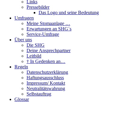
Links
Pressebilder
Das Logo und seine Bedeutung
Umfragen
Meine Stomaanlage …
Erwartungen an SHG´s
Service-Umfrage
Über uns
Die SHG
Deine Ansprechpartner
Leitbild
† In Gedenken an…
Regeln
Datenschutzerklärung
Haftungsausschluss
Impressum/ Kontakt
Neutralitätswahrung
Selbstauftrag
Glossar