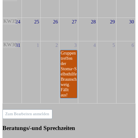
KW35
24
25
26
27
28
29
30
KW36
31
1
2
3
4
5
6
Gruppen
treffen
der
Stoma~S
elbsthilfe
Braunsch
weig.
Fällt
aus!
Zum Bearbeiten anmelden
Beratungs/-und Sprechzeiten