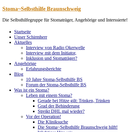
Zum
Stoma~Selbsthilfe Braunschweig
Inhalt
springen
Die Selbsthilfegruppe für Stomaträger, Angehörige und Interssierte!
Startseite
Unser Schirmherr
Aktuelles
Interview von Radio Okerwelle
Interview mit dem Initiator,
Inklusion und Stomaträger?
Angehörige
Erfahrungsberichte
Blog
10 Jahre Stoma-Selbsthilfe BS
Forum der Stoma-Selbsthilfe BS
Was ist ein Stoma?
Leben mit einem Stoma?
Gerade bei Hitze gilt: Trinken, Trinken
Grad der Behinderung
Streikt DHL mal wieder?
Vor der Operation!
Die Kliniksuche
Die Stoma~Selbsthilfe Braunschweig hilft!