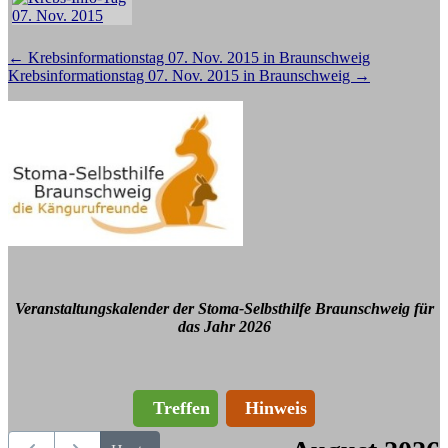
Beitragsnavigation
←
Krebsinformationstag 07. Nov. 2015 in Braunschweig
Krebsinformationstag 07. Nov. 2015 in Braunschweig
→
Veranstaltungskalender der Stoma-Selbsthilfe Braunschweig für
das Jahr 2026
Treffen
Hinweis