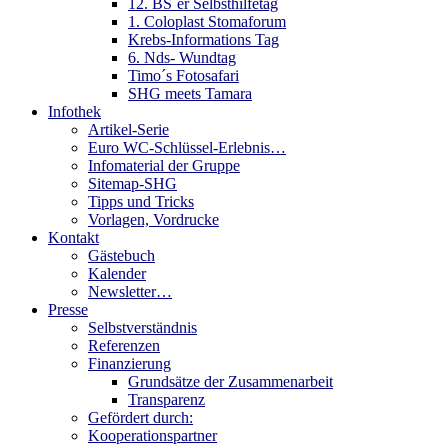
12. BS´er Selbsthilfetag
1. Coloplast Stomaforum
Krebs-Informations Tag
6. Nds- Wundtag
Timo´s Fotosafari
SHG meets Tamara
Infothek
Artikel-Serie
Euro WC-Schlüssel-Erlebnis…
Infomaterial der Gruppe
Sitemap-SHG
Tipps und Tricks
Vorlagen, Vordrucke
Kontakt
Gästebuch
Kalender
Newsletter…
Presse
Selbstverständnis
Referenzen
Finanzierung
Grundsätze der Zusammenarbeit
Transparenz
Gefördert durch:
Kooperationspartner