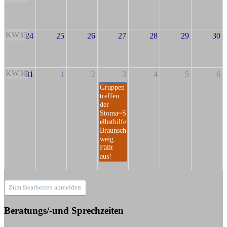
KW35
24
25
26
27
28
29
30
KW36
31
1
2
3
4
5
6
Gruppen
treffen
der
Stoma~S
elbsthilfe
Braunsch
weig.
Fällt
aus!
Zum Bearbeiten anmelden
Beratungs/-und Sprechzeiten