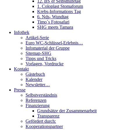
12. BS´er Selbsthilfetag
1. Coloplast Stomaforum
Krebs-Informations Tag
6. Nds- Wundtag
Timo´s Fotosafari
SHG meets Tamara
Infothek
Artikel-Serie
Euro WC-Schlüssel-Erlebnis…
Infomaterial der Gruppe
Sitemap-SHG
Tipps und Tricks
Vorlagen, Vordrucke
Kontakt
Gästebuch
Kalender
Newsletter…
Presse
Selbstverständnis
Referenzen
Finanzierung
Grundsätze der Zusammenarbeit
Transparenz
Gefördert durch:
Kooperationspartner