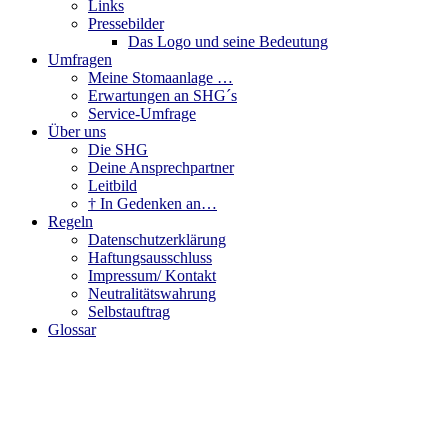
Links
Pressebilder
Das Logo und seine Bedeutung
Umfragen
Meine Stomaanlage …
Erwartungen an SHG´s
Service-Umfrage
Über uns
Die SHG
Deine Ansprechpartner
Leitbild
† In Gedenken an…
Regeln
Datenschutzerklärung
Haftungsausschluss
Impressum/ Kontakt
Neutralitätswahrung
Selbstauftrag
Glossar