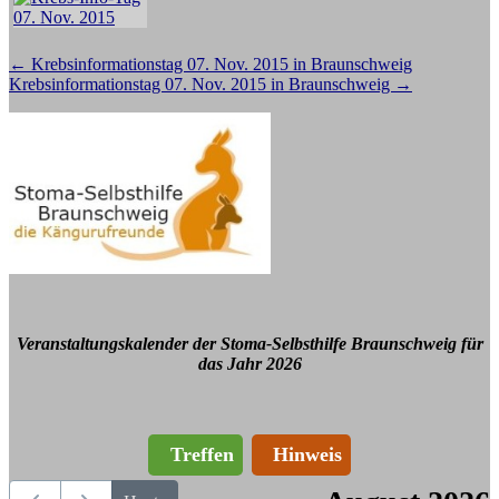
Beitragsnavigation
←
Krebsinformationstag 07. Nov. 2015 in Braunschweig
Krebsinformationstag 07. Nov. 2015 in Braunschweig
→
Veranstaltungskalender der Stoma-Selbsthilfe Braunschweig für
das Jahr 2026
Treffen
Hinweis