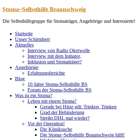
Zum
Stoma~Selbsthilfe Braunschweig
Inhalt
springen
Die Selbsthilfegruppe für Stomaträger, Angehörige und Interssierte!
Startseite
Unser Schirmherr
Aktuelles
Interview von Radio Okerwelle
Interview mit dem Initiator,
Inklusion und Stomaträger?
Angehörige
Erfahrungsberichte
Blog
10 Jahre Stoma-Selbsthilfe BS
Forum der Stoma-Selbsthilfe BS
Was ist ein Stoma?
Leben mit einem Stoma?
Gerade bei Hitze gilt: Trinken, Trinken
Grad der Behinderung
Streikt DHL mal wieder?
Vor der Operation!
Die Kliniksuche
Die Stoma~Selbsthilfe Braunschweig hilft!