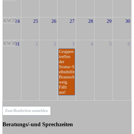
KW35
24
25
26
27
28
29
30
KW36
31
1
2
3
4
5
6
Gruppen
treffen
der
Stoma~S
elbsthilfe
Braunsch
weig.
Fällt
aus!
Zum Bearbeiten anmelden
Beratungs/-und Sprechzeiten