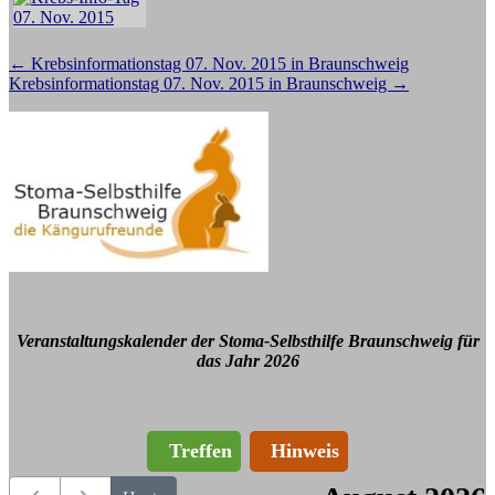
Beitragsnavigation
←
Krebsinformationstag 07. Nov. 2015 in Braunschweig
Krebsinformationstag 07. Nov. 2015 in Braunschweig
→
Veranstaltungskalender der Stoma-Selbsthilfe Braunschweig für
das Jahr 2026
Treffen
Hinweis