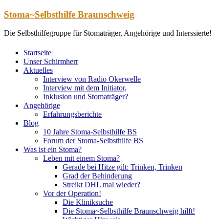
Zum
Stoma~Selbsthilfe Braunschweig
Inhalt
springen
Die Selbsthilfegruppe für Stomaträger, Angehörige und Interssierte!
Startseite
Unser Schirmherr
Aktuelles
Interview von Radio Okerwelle
Interview mit dem Initiator,
Inklusion und Stomaträger?
Angehörige
Erfahrungsberichte
Blog
10 Jahre Stoma-Selbsthilfe BS
Forum der Stoma-Selbsthilfe BS
Was ist ein Stoma?
Leben mit einem Stoma?
Gerade bei Hitze gilt: Trinken, Trinken
Grad der Behinderung
Streikt DHL mal wieder?
Vor der Operation!
Die Kliniksuche
Die Stoma~Selbsthilfe Braunschweig hilft!