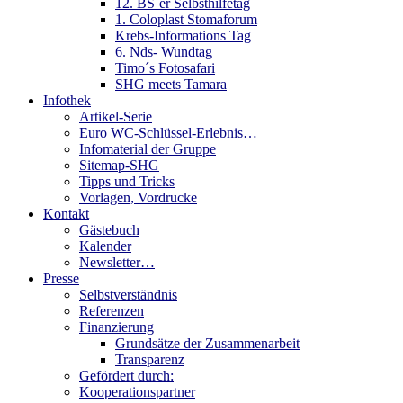
12. BS´er Selbsthilfetag
1. Coloplast Stomaforum
Krebs-Informations Tag
6. Nds- Wundtag
Timo´s Fotosafari
SHG meets Tamara
Infothek
Artikel-Serie
Euro WC-Schlüssel-Erlebnis…
Infomaterial der Gruppe
Sitemap-SHG
Tipps und Tricks
Vorlagen, Vordrucke
Kontakt
Gästebuch
Kalender
Newsletter…
Presse
Selbstverständnis
Referenzen
Finanzierung
Grundsätze der Zusammenarbeit
Transparenz
Gefördert durch:
Kooperationspartner