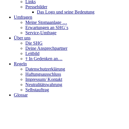
Links
Pressebilder
Das Logo und seine Bedeutung
Umfragen
Meine Stomaanlage …
Erwartungen an SHG´s
Service-Umfrage
Über uns
Die SHG
Deine Ansprechpartner
Leitbild
† In Gedenken an…
Regeln
Datenschutzerklärung
Haftungsausschluss
Impressum/ Kontakt
Neutralitätswahrung
Selbstauftrag
Glossar