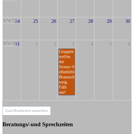
KW35
24
25
26
27
28
29
30
KW36
31
1
2
3
4
5
6
Gruppen
treffen
der
Stoma~S
elbsthilfe
Braunsch
weig.
Fällt
aus!
Zum Bearbeiten anmelden
Beratungs/-und Sprechzeiten