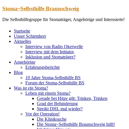
Zum
Stoma~Selbsthilfe Braunschweig
Inhalt
springen
Die Selbsthilfegruppe für Stomaträger, Angehörige und Interssierte!
Startseite
Unser Schirmherr
Aktuelles
Interview von Radio Okerwelle
Interview mit dem Initiator,
Inklusion und Stomaträger?
Angehörige
Erfahrungsberichte
Blog
10 Jahre Stoma-Selbsthilfe BS
Forum der Stoma-Selbsthilfe BS
Was ist ein Stoma?
Leben mit einem Stoma?
Gerade bei Hitze gilt: Trinken, Trinken
Grad der Behinderung
Streikt DHL mal wieder?
Vor der Operation!
Die Kliniksuche
Die Stoma~Selbsthilfe Braunschweig hilft!