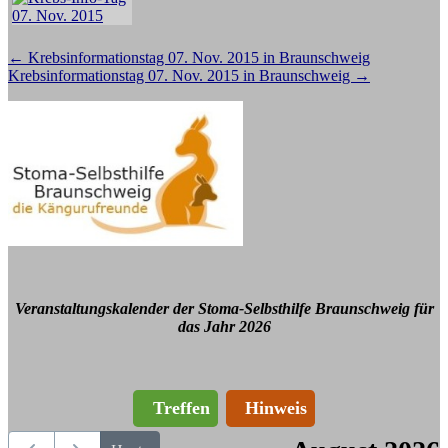
Beitragsnavigation
←
Krebsinformationstag 07. Nov. 2015 in Braunschweig
Krebsinformationstag 07. Nov. 2015 in Braunschweig
→
Veranstaltungskalender der Stoma-Selbsthilfe Braunschweig für
das Jahr 2026
Treffen
Hinweis