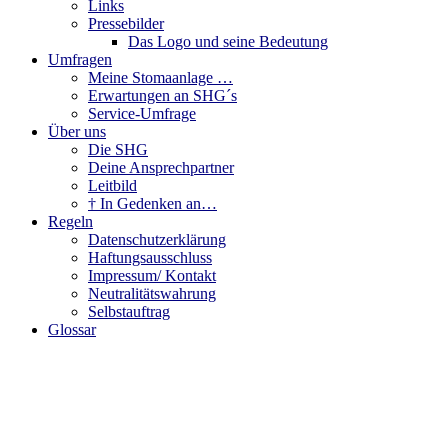
Links
Pressebilder
Das Logo und seine Bedeutung
Umfragen
Meine Stomaanlage …
Erwartungen an SHG´s
Service-Umfrage
Über uns
Die SHG
Deine Ansprechpartner
Leitbild
† In Gedenken an…
Regeln
Datenschutzerklärung
Haftungsausschluss
Impressum/ Kontakt
Neutralitätswahrung
Selbstauftrag
Glossar