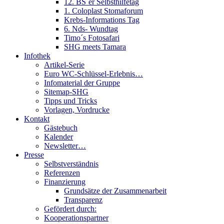
12. BS´er Selbsthilfetag
1. Coloplast Stomaforum
Krebs-Informations Tag
6. Nds- Wundtag
Timo´s Fotosafari
SHG meets Tamara
Infothek
Artikel-Serie
Euro WC-Schlüssel-Erlebnis…
Infomaterial der Gruppe
Sitemap-SHG
Tipps und Tricks
Vorlagen, Vordrucke
Kontakt
Gästebuch
Kalender
Newsletter…
Presse
Selbstverständnis
Referenzen
Finanzierung
Grundsätze der Zusammenarbeit
Transparenz
Gefördert durch:
Kooperationspartner