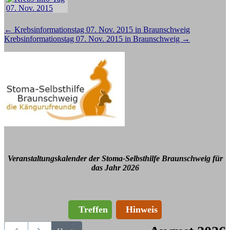
Beitragsnavigation
←
Krebsinformationstag 07. Nov. 2015 in Braunschweig
Krebsinformationstag 07. Nov. 2015 in Braunschweig
→
Veranstaltungskalender der Stoma-Selbsthilfe Braunschweig für
das Jahr 2026
Treffen
Hinweis