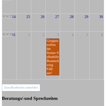
KW35
24
25
26
27
28
29
30
KW36
31
1
2
3
4
5
6
Gruppen
treffen
der
Stoma~S
elbsthilfe
Braunsch
weig.
Fällt
aus!
Zum Bearbeiten anmelden
Beratungs/-und Sprechzeiten