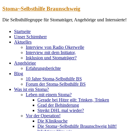
Zum
Stoma~Selbsthilfe Braunschweig
Inhalt
springen
Die Selbsthilfegruppe für Stomaträger, Angehörige und Interssierte!
Startseite
Unser Schirmherr
Aktuelles
Interview von Radio Okerwelle
Interview mit dem Initiator,
Inklusion und Stomaträger?
Angehörige
Erfahrungsberichte
Blog
10 Jahre Stoma-Selbsthilfe BS
Forum der Stoma-Selbsthilfe BS
Was ist ein Stoma?
Leben mit einem Stoma?
Gerade bei Hitze gilt: Trinken, Trinken
Grad der Behinderung
Streikt DHL mal wieder?
Vor der Operation!
Die Kliniksuche
Die Stoma~Selbsthilfe Braunschweig hilft!