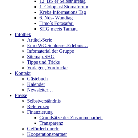
12. BS´er Selbsthilfetag
1. Coloplast Stomaforum
Krebs-Informations Tag
6. Nds- Wundtag
Timo´s Fotosafari
SHG meets Tamara
Infothek
Artikel-Serie
Euro WC-Schlüssel-Erlebnis…
Infomaterial der Gruppe
Sitemap-SHG
Tipps und Tricks
Vorlagen, Vordrucke
Kontakt
Gästebuch
Kalender
Newsletter…
Presse
Selbstverständnis
Referenzen
Finanzierung
Grundsätze der Zusammenarbeit
Transparenz
Gefördert durch:
Kooperationspartner