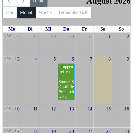
August 2026
Heute
Jahr
Monat
Woche
Terminübersicht
Mo
Di
Mi
Do
Fr
Sa
So
KW31
27
28
29
30
31
1
2
KW32
3
4
5
6
7
8
9
Gruppen
treffen
der
Stoma~S
elbsthilfe
Braunsch
weig
KW33
10
11
12
13
14
15
16
KW34
17
18
19
20
21
22
23