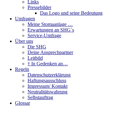
Links
Pressebilder
Das Logo und seine Bedeutung
Umfragen
Meine Stomaanlage …
Erwartungen an SHG´s
Service-Umfrage
Über uns
Die SHG
Deine Ansprechpartner
Leitbild
† In Gedenken an…
Regeln
Datenschutzerklärung
Haftungsausschluss
Impressum/ Kontakt
Neutralitätswahrung
Selbstauftrag
Glossar