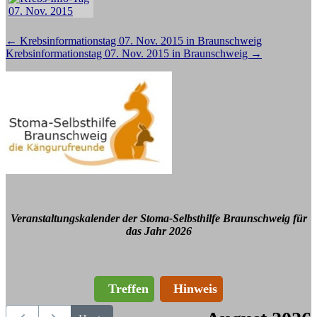
Beitragsnavigation
←
Krebsinformationstag 07. Nov. 2015 in Braunschweig
Krebsinformationstag 07. Nov. 2015 in Braunschweig
→
Veranstaltungskalender der Stoma-Selbsthilfe Braunschweig für
das Jahr 2026
Treffen
Hinweis