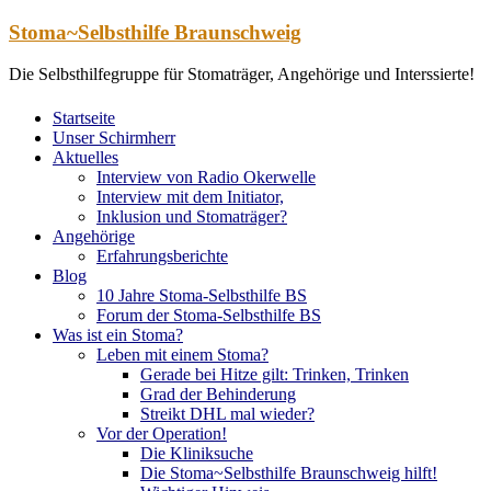
Zum
Stoma~Selbsthilfe Braunschweig
Inhalt
springen
Die Selbsthilfegruppe für Stomaträger, Angehörige und Interssierte!
Startseite
Unser Schirmherr
Aktuelles
Interview von Radio Okerwelle
Interview mit dem Initiator,
Inklusion und Stomaträger?
Angehörige
Erfahrungsberichte
Blog
10 Jahre Stoma-Selbsthilfe BS
Forum der Stoma-Selbsthilfe BS
Was ist ein Stoma?
Leben mit einem Stoma?
Gerade bei Hitze gilt: Trinken, Trinken
Grad der Behinderung
Streikt DHL mal wieder?
Vor der Operation!
Die Kliniksuche
Die Stoma~Selbsthilfe Braunschweig hilft!