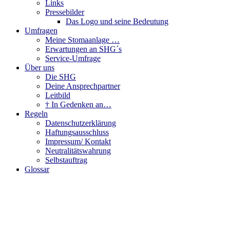
Links
Pressebilder
Das Logo und seine Bedeutung
Umfragen
Meine Stomaanlage …
Erwartungen an SHG´s
Service-Umfrage
Über uns
Die SHG
Deine Ansprechpartner
Leitbild
† In Gedenken an…
Regeln
Datenschutzerklärung
Haftungsausschluss
Impressum/ Kontakt
Neutralitätswahrung
Selbstauftrag
Glossar