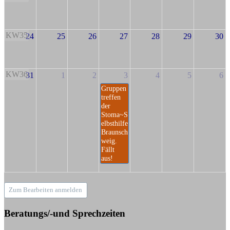
KW35
24
25
26
27
28
29
30
KW36
31
1
2
3
4
5
6
Gruppen
treffen
der
Stoma~S
elbsthilfe
Braunsch
weig.
Fällt
aus!
Zum Bearbeiten anmelden
Beratungs/-und Sprechzeiten