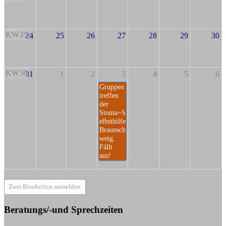
KW35
24
25
26
27
28
29
30
KW36
31
1
2
3
4
5
6
Gruppen
treffen
der
Stoma~S
elbsthilfe
Braunsch
weig.
Fällt
aus!
Zum Bearbeiten anmelden
Beratungs/-und Sprechzeiten