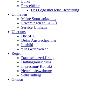
Links
Pressebilder
Das Logo und seine Bedeutung
Umfragen
Meine Stomaanlage …
Erwartungen an SHG´s
Service-Umfrage
Über uns
Die SHG
Deine Ansprechpartner
Leitbild
† In Gedenken an…
Regeln
Datenschutzerklärung
Haftungsausschluss
Impressum/ Kontakt
Neutralitätswahrung
Selbstauftrag
Glossar