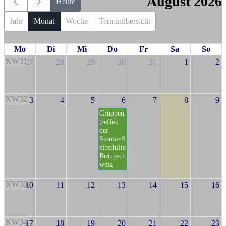
August 2026
Heute
Jahr
Monat
Woche
Terminübersicht
Mo
Di
Mi
Do
Fr
Sa
So
KW31
27
28
29
30
31
1
2
KW32
3
4
5
6
7
8
9
Gruppen
treffen
der
Stoma~S
elbsthilfe
Braunsch
weig
KW33
10
11
12
13
14
15
16
KW34
17
18
19
20
21
22
23