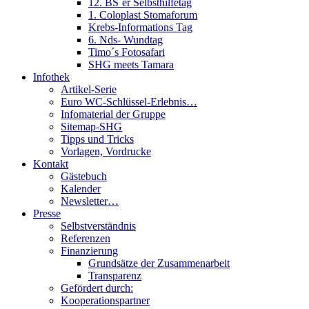
12. BS´er Selbsthilfetag
1. Coloplast Stomaforum
Krebs-Informations Tag
6. Nds- Wundtag
Timo´s Fotosafari
SHG meets Tamara
Infothek
Artikel-Serie
Euro WC-Schlüssel-Erlebnis…
Infomaterial der Gruppe
Sitemap-SHG
Tipps und Tricks
Vorlagen, Vordrucke
Kontakt
Gästebuch
Kalender
Newsletter…
Presse
Selbstverständnis
Referenzen
Finanzierung
Grundsätze der Zusammenarbeit
Transparenz
Gefördert durch:
Kooperationspartner