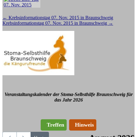
Beitragsnavigation
←
Krebsinformationstag 07. Nov. 2015 in Braunschweig
Krebsinformationstag 07. Nov. 2015 in Braunschweig
→
Veranstaltungskalender der Stoma-Selbsthilfe Braunschweig für
das Jahr 2026
Treffen
Hinweis