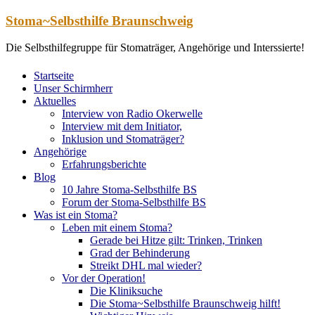
Zum
Stoma~Selbsthilfe Braunschweig
Inhalt
springen
Die Selbsthilfegruppe für Stomaträger, Angehörige und Interssierte!
Startseite
Unser Schirmherr
Aktuelles
Interview von Radio Okerwelle
Interview mit dem Initiator,
Inklusion und Stomaträger?
Angehörige
Erfahrungsberichte
Blog
10 Jahre Stoma-Selbsthilfe BS
Forum der Stoma-Selbsthilfe BS
Was ist ein Stoma?
Leben mit einem Stoma?
Gerade bei Hitze gilt: Trinken, Trinken
Grad der Behinderung
Streikt DHL mal wieder?
Vor der Operation!
Die Kliniksuche
Die Stoma~Selbsthilfe Braunschweig hilft!