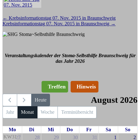
Beitragsnavigation
←
Krebsinformationstag 07. Nov. 2015 in Braunschweig
Krebsinformationstag 07. Nov. 2015 in Braunschweig
→
Veranstaltungskalender der Stoma-Selbsthilfe Braunschweig für
das Jahr 2026
Treffen
Hinweis
August 2026
Heute
Jahr
Monat
Woche
Terminübersicht
Mo
Di
Mi
Do
Fr
Sa
So
KW31
27
28
29
30
31
1
2