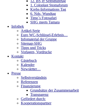
12. BS´er Selbsthilfetag
1. Coloplast Stomaforum
Krebs-Informations Tag
6. Nds- Wundtag
Timo´s Fotosafari
SHG meets Tamara
Infothek
Artikel-Serie
Euro WC-Schlüssel-Erlebnis…
Infomaterial der Gruppe
Sitemap-SHG
Tipps und Tricks
Vorlagen, Vordrucke
Kontakt
Gästebuch
Kalender
Newsletter…
Presse
Selbstverständnis
Referenzen
Finanzierung
Grundsätze der Zusammenarbeit
Transparenz
Gefördert durch:
Kooperationspartner