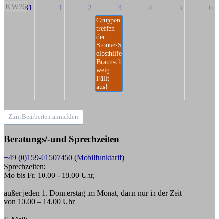
KW36
31
1
2
3
4
5
6
Gruppen
treffen
der
Stoma~S
elbsthilfe
Braunsch
weig.
Fällt
aus!
Zum Bearbeiten anmelden
Beratungs/-und Sprechzeiten
+49 (0)159-01507450 (Mobilfunktarif)
Sprechzeiten:
Mo bis Fr. 10.00 - 18.00 Uhr,
außer jeden 1. Donnerstag im Monat, dann nur in der Zeit
von 10.00 – 14.00 Uhr