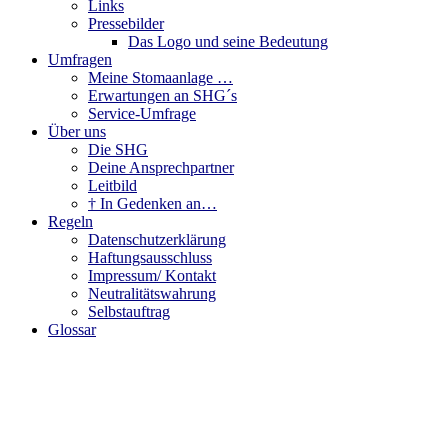
Links
Pressebilder
Das Logo und seine Bedeutung
Umfragen
Meine Stomaanlage …
Erwartungen an SHG´s
Service-Umfrage
Über uns
Die SHG
Deine Ansprechpartner
Leitbild
† In Gedenken an…
Regeln
Datenschutzerklärung
Haftungsausschluss
Impressum/ Kontakt
Neutralitätswahrung
Selbstauftrag
Glossar