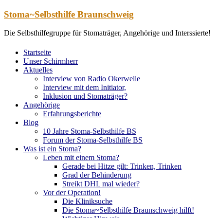
Zum
Stoma~Selbsthilfe Braunschweig
Inhalt
springen
Die Selbsthilfegruppe für Stomaträger, Angehörige und Interssierte!
Startseite
Unser Schirmherr
Aktuelles
Interview von Radio Okerwelle
Interview mit dem Initiator,
Inklusion und Stomaträger?
Angehörige
Erfahrungsberichte
Blog
10 Jahre Stoma-Selbsthilfe BS
Forum der Stoma-Selbsthilfe BS
Was ist ein Stoma?
Leben mit einem Stoma?
Gerade bei Hitze gilt: Trinken, Trinken
Grad der Behinderung
Streikt DHL mal wieder?
Vor der Operation!
Die Kliniksuche
Die Stoma~Selbsthilfe Braunschweig hilft!