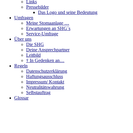
Links
Pressebilder
Das Logo und seine Bedeutung
Umfragen
Meine Stomaanlage …
Erwartungen an SHG´s
Service-Umfrage
Über uns
Die SHG
Deine Ansprechpartner
Leitbild
† In Gedenken an…
Regeln
Datenschutzerklärung
Haftungsausschluss
Impressum/ Kontakt
Neutralitätswahrung
Selbstauftrag
Glossar