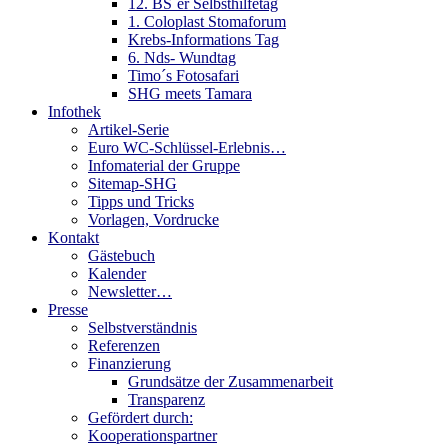
12. BS´er Selbsthilfetag
1. Coloplast Stomaforum
Krebs-Informations Tag
6. Nds- Wundtag
Timo´s Fotosafari
SHG meets Tamara
Infothek
Artikel-Serie
Euro WC-Schlüssel-Erlebnis…
Infomaterial der Gruppe
Sitemap-SHG
Tipps und Tricks
Vorlagen, Vordrucke
Kontakt
Gästebuch
Kalender
Newsletter…
Presse
Selbstverständnis
Referenzen
Finanzierung
Grundsätze der Zusammenarbeit
Transparenz
Gefördert durch:
Kooperationspartner