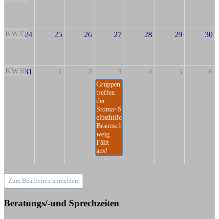
KW35
24
25
26
27
28
29
30
KW36
31
1
2
3
4
5
6
Gruppen
treffen
der
Stoma~S
elbsthilfe
Braunsch
weig.
Fällt
aus!
Zum Bearbeiten anmelden
Beratungs/-und Sprechzeiten