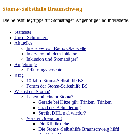
Zum
Stoma~Selbsthilfe Braunschweig
Inhalt
springen
Die Selbsthilfegruppe für Stomaträger, Angehörige und Interssierte!
Startseite
Unser Schirmherr
Aktuelles
Interview von Radio Okerwelle
Interview mit dem Initiator,
Inklusion und Stomaträger?
Angehörige
Erfahrungsberichte
Blog
10 Jahre Stoma-Selbsthilfe BS
Forum der Stoma-Selbsthilfe BS
Was ist ein Stoma?
Leben mit einem Stoma?
Gerade bei Hitze gilt: Trinken, Trinken
Grad der Behinderung
Streikt DHL mal wieder?
Vor der Operation!
Die Kliniksuche
Die Stoma~Selbsthilfe Braunschweig hilft!