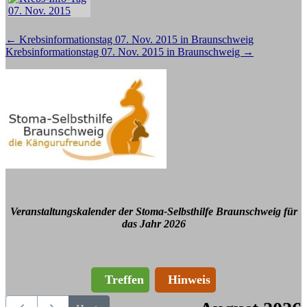
Beitragsnavigation
←
Krebsinformationstag 07. Nov. 2015 in Braunschweig
Krebsinformationstag 07. Nov. 2015 in Braunschweig
→
Veranstaltungskalender der Stoma-Selbsthilfe Braunschweig für
das Jahr 2026
Treffen
Hinweis