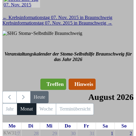
Beitragsnavigation
←
Krebsinformationstag 07. Nov. 2015 in Braunschweig
Krebsinformationstag 07. Nov. 2015 in Braunschweig
→
Veranstaltungskalender der Stoma-Selbsthilfe Braunschweig für
das Jahr 2026
Treffen
Hinweis
August 2026
Heute
Jahr
Monat
Woche
Terminübersicht
Mo
Di
Mi
Do
Fr
Sa
So
KW31
27
28
29
30
31
1
2