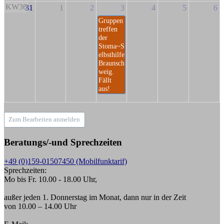
KW36
31
1
2
3
4
5
6
Gruppen
treffen
der
Stoma~S
elbsthilfe
Braunsch
weig.
Fällt
aus!
Zum Bearbeiten anmelden
Beratungs/-und Sprechzeiten
+49 (0)159-01507450 (Mobilfunktarif)
Sprechzeiten:
Mo bis Fr. 10.00 - 18.00 Uhr,
außer jeden 1. Donnerstag im Monat, dann nur in der Zeit
von 10.00 – 14.00 Uhr