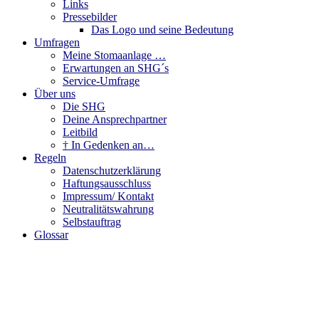
Links
Pressebilder
Das Logo und seine Bedeutung
Umfragen
Meine Stomaanlage …
Erwartungen an SHG´s
Service-Umfrage
Über uns
Die SHG
Deine Ansprechpartner
Leitbild
† In Gedenken an…
Regeln
Datenschutzerklärung
Haftungsausschluss
Impressum/ Kontakt
Neutralitätswahrung
Selbstauftrag
Glossar