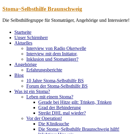
Zum
Stoma~Selbsthilfe Braunschweig
Inhalt
springen
Die Selbsthilfegruppe für Stomaträger, Angehörige und Interssierte!
Startseite
Unser Schirmherr
Aktuelles
Interview von Radio Okerwelle
Interview mit dem Initiator,
Inklusion und Stomaträger?
Angehörige
Erfahrungsberichte
Blog
10 Jahre Stoma-Selbsthilfe BS
Forum der Stoma-Selbsthilfe BS
Was ist ein Stoma?
Leben mit einem Stoma?
Gerade bei Hitze gilt: Trinken, Trinken
Grad der Behinderung
Streikt DHL mal wieder?
Vor der Operation!
Die Kliniksuche
Die Stoma~Selbsthilfe Braunschweig hilft!