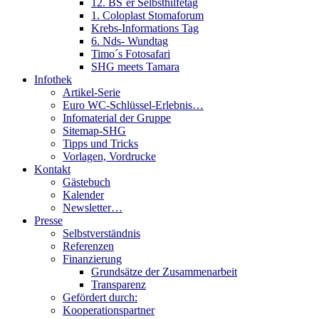
12. BS´er Selbsthilfetag
1. Coloplast Stomaforum
Krebs-Informations Tag
6. Nds- Wundtag
Timo´s Fotosafari
SHG meets Tamara
Infothek
Artikel-Serie
Euro WC-Schlüssel-Erlebnis…
Infomaterial der Gruppe
Sitemap-SHG
Tipps und Tricks
Vorlagen, Vordrucke
Kontakt
Gästebuch
Kalender
Newsletter…
Presse
Selbstverständnis
Referenzen
Finanzierung
Grundsätze der Zusammenarbeit
Transparenz
Gefördert durch:
Kooperationspartner