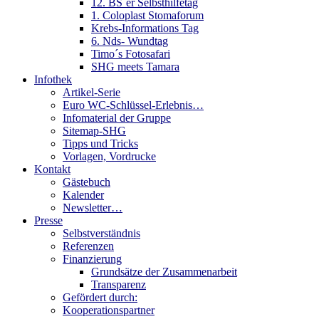
12. BS´er Selbsthilfetag
1. Coloplast Stomaforum
Krebs-Informations Tag
6. Nds- Wundtag
Timo´s Fotosafari
SHG meets Tamara
Infothek
Artikel-Serie
Euro WC-Schlüssel-Erlebnis…
Infomaterial der Gruppe
Sitemap-SHG
Tipps und Tricks
Vorlagen, Vordrucke
Kontakt
Gästebuch
Kalender
Newsletter…
Presse
Selbstverständnis
Referenzen
Finanzierung
Grundsätze der Zusammenarbeit
Transparenz
Gefördert durch:
Kooperationspartner