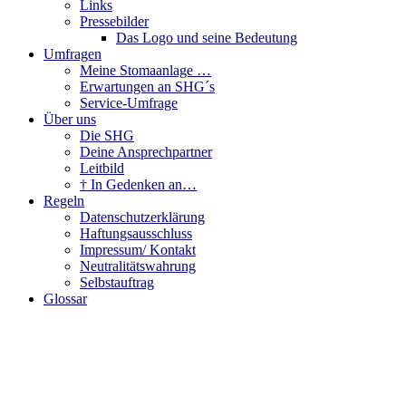
Links
Pressebilder
Das Logo und seine Bedeutung
Umfragen
Meine Stomaanlage …
Erwartungen an SHG´s
Service-Umfrage
Über uns
Die SHG
Deine Ansprechpartner
Leitbild
† In Gedenken an…
Regeln
Datenschutzerklärung
Haftungsausschluss
Impressum/ Kontakt
Neutralitätswahrung
Selbstauftrag
Glossar