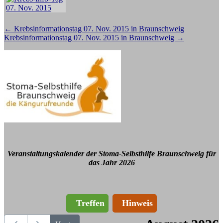
Beitragsnavigation
←
Krebsinformationstag 07. Nov. 2015 in Braunschweig
Krebsinformationstag 07. Nov. 2015 in Braunschweig
→
Veranstaltungskalender der Stoma-Selbsthilfe Braunschweig für
das Jahr 2026
Treffen
Hinweis