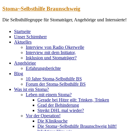
Zum
Stoma~Selbsthilfe Braunschweig
Inhalt
springen
Die Selbsthilfegruppe für Stomaträger, Angehörige und Interssierte!
Startseite
Unser Schirmherr
Aktuelles
Interview von Radio Okerwelle
Interview mit dem Initiator,
Inklusion und Stomaträger?
Angehörige
Erfahrungsberichte
Blog
10 Jahre Stoma-Selbsthilfe BS
Forum der Stoma-Selbsthilfe BS
Was ist ein Stoma?
Leben mit einem Stoma?
Gerade bei Hitze gilt: Trinken, Trinken
Grad der Behinderung
Streikt DHL mal wieder?
Vor der Operation!
Die Kliniksuche
Die Stoma~Selbsthilfe Braunschweig hilft!