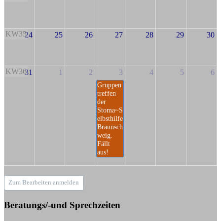
KW35
24
25
26
27
28
29
30
KW36
31
1
2
3
4
5
6
Gruppen
treffen
der
Stoma~S
elbsthilfe
Braunsch
weig.
Fällt
aus!
Zum Bearbeiten anmelden
Beratungs/-und Sprechzeiten