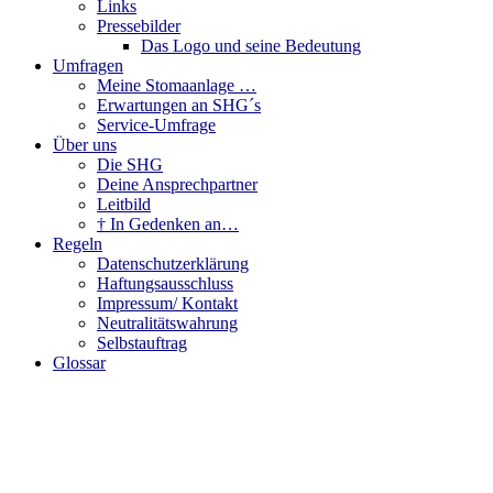
Links
Pressebilder
Das Logo und seine Bedeutung
Umfragen
Meine Stomaanlage …
Erwartungen an SHG´s
Service-Umfrage
Über uns
Die SHG
Deine Ansprechpartner
Leitbild
† In Gedenken an…
Regeln
Datenschutzerklärung
Haftungsausschluss
Impressum/ Kontakt
Neutralitätswahrung
Selbstauftrag
Glossar