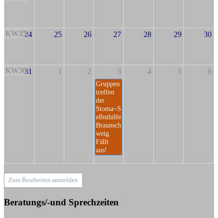
KW35
24
25
26
27
28
29
30
KW36
31
1
2
3
4
5
6
Gruppen
treffen
der
Stoma~S
elbsthilfe
Braunsch
weig.
Fällt
aus!
Zum Bearbeiten anmelden
Beratungs/-und Sprechzeiten