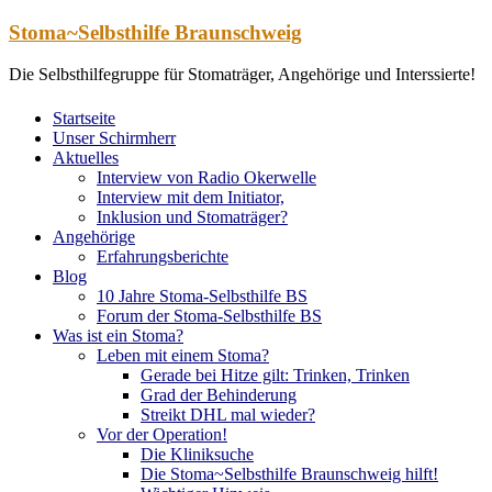
Zum
Stoma~Selbsthilfe Braunschweig
Inhalt
springen
Die Selbsthilfegruppe für Stomaträger, Angehörige und Interssierte!
Startseite
Unser Schirmherr
Aktuelles
Interview von Radio Okerwelle
Interview mit dem Initiator,
Inklusion und Stomaträger?
Angehörige
Erfahrungsberichte
Blog
10 Jahre Stoma-Selbsthilfe BS
Forum der Stoma-Selbsthilfe BS
Was ist ein Stoma?
Leben mit einem Stoma?
Gerade bei Hitze gilt: Trinken, Trinken
Grad der Behinderung
Streikt DHL mal wieder?
Vor der Operation!
Die Kliniksuche
Die Stoma~Selbsthilfe Braunschweig hilft!