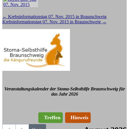
Beitragsnavigation
←
Krebsinformationstag 07. Nov. 2015 in Braunschweig
Krebsinformationstag 07. Nov. 2015 in Braunschweig
→
Veranstaltungskalender der Stoma-Selbsthilfe Braunschweig für
das Jahr 2026
Treffen
Hinweis