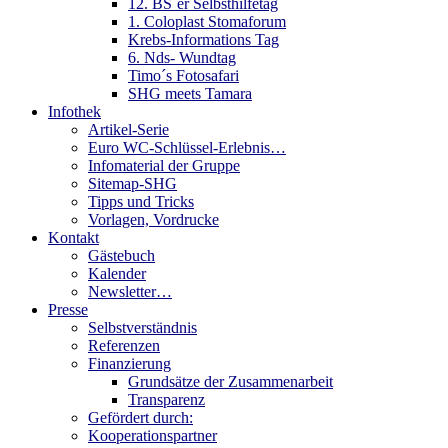
12. BS´er Selbsthilfetag
1. Coloplast Stomaforum
Krebs-Informations Tag
6. Nds- Wundtag
Timo´s Fotosafari
SHG meets Tamara
Infothek
Artikel-Serie
Euro WC-Schlüssel-Erlebnis…
Infomaterial der Gruppe
Sitemap-SHG
Tipps und Tricks
Vorlagen, Vordrucke
Kontakt
Gästebuch
Kalender
Newsletter…
Presse
Selbstverständnis
Referenzen
Finanzierung
Grundsätze der Zusammenarbeit
Transparenz
Gefördert durch:
Kooperationspartner