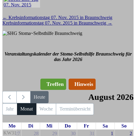
Beitragsnavigation
←
Krebsinformationstag 07. Nov. 2015 in Braunschweig
Krebsinformationstag 07. Nov. 2015 in Braunschweig
→
Veranstaltungskalender der Stoma-Selbsthilfe Braunschweig für
das Jahr 2026
Treffen
Hinweis
August 2026
Heute
Jahr
Monat
Woche
Terminübersicht
Mo
Di
Mi
Do
Fr
Sa
So
KW31
27
28
29
30
31
1
2