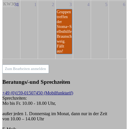
KW36
31
1
2
3
4
5
6
Gruppen
treffen
der
Stoma~S
elbsthilfe
Braunsch
weig.
Fällt
aus!
Zum Bearbeiten anmelden
Beratungs/-und Sprechzeiten
+49 (0)159-01507450 (Mobilfunktarif)
Sprechzeiten:
Mo bis Fr. 10.00 - 18.00 Uhr,
außer jeden 1. Donnerstag im Monat, dann nur in der Zeit
von 10.00 – 14.00 Uhr