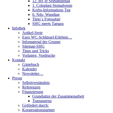
12. BS´er Selbsthilfetag
1. Coloplast Stomaforum
Krebs-Informations Tag
6. Nds- Wundtag
Timo´s Fotosafari
SHG meets Tamara
Infothek
Artikel-Serie
Euro WC-Schlüssel-Erlebnis…
Infomaterial der Gruppe
Sitemap-SHG
Tipps und Tricks
Vorlagen, Vordrucke
Kontakt
Gästebuch
Kalender
Newsletter…
Presse
Selbstverständnis
Referenzen
Finanzierung
Grundsätze der Zusammenarbeit
Transparenz
Gefördert durch:
Kooperationspartner