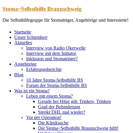
Zum
Stoma~Selbsthilfe Braunschweig
Inhalt
springen
Die Selbsthilfegruppe für Stomaträger, Angehörige und Interssierte!
Startseite
Unser Schirmherr
Aktuelles
Interview von Radio Okerwelle
Interview mit dem Initiator,
Inklusion und Stomaträger?
Angehörige
Erfahrungsberichte
Blog
10 Jahre Stoma-Selbsthilfe BS
Forum der Stoma-Selbsthilfe BS
Was ist ein Stoma?
Leben mit einem Stoma?
Gerade bei Hitze gilt: Trinken, Trinken
Grad der Behinderung
Streikt DHL mal wieder?
Vor der Operation!
Die Kliniksuche
Die Stoma~Selbsthilfe Braunschweig hilft!