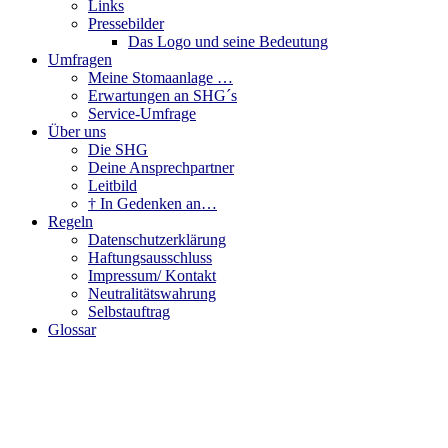
Links
Pressebilder
Das Logo und seine Bedeutung
Umfragen
Meine Stomaanlage …
Erwartungen an SHG´s
Service-Umfrage
Über uns
Die SHG
Deine Ansprechpartner
Leitbild
† In Gedenken an…
Regeln
Datenschutzerklärung
Haftungsausschluss
Impressum/ Kontakt
Neutralitätswahrung
Selbstauftrag
Glossar