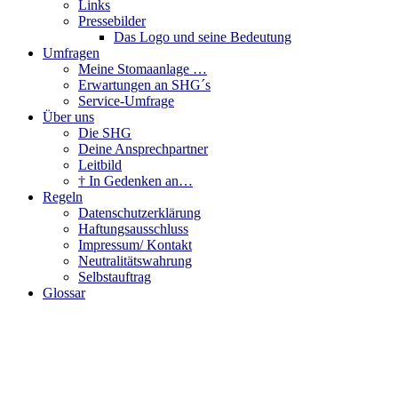
Links
Pressebilder
Das Logo und seine Bedeutung
Umfragen
Meine Stomaanlage …
Erwartungen an SHG´s
Service-Umfrage
Über uns
Die SHG
Deine Ansprechpartner
Leitbild
† In Gedenken an…
Regeln
Datenschutzerklärung
Haftungsausschluss
Impressum/ Kontakt
Neutralitätswahrung
Selbstauftrag
Glossar