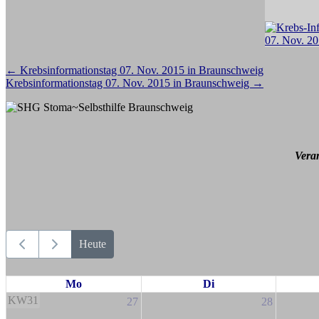
Beitragsnavigation
←
Krebsinformationstag 07. Nov. 2015 in Braunschweig
Krebsinformationstag 07. Nov. 2015 in Braunschweig
→
Vera
Heute
Mo
Di
KW31
27
28