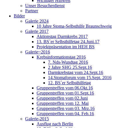
Wichtiger Hinweis
Unser Besucherdienst
Partner
Bilder
Galerie 2024
10 Jahre Stoma-Selbsthilfe Braunschweig
Galerie 2017
Aktionstag Darmkrebs 2017
13. BS´er Selbsthilfetag 24.Juni.17
Projektpräsentation im HEH BS
Galerie~2016
Krebsinformationstag 2016
7. Nds-Wundtag 2016
2 Jahre SHG 25.Sept.16
Darmkrebstag vom 24.Sept.16
14.Stomaforum vom 15.Sept. 2016
12. BS´er Selbsthilfetag
Gruppentreffen vom 06.Okt.16
Gruppentreffen vom 01.Sept.16
Gruppentreffen vom 02.Juni
Gruppentreffen vom 12. Mai
Gruppentreffen vom 03. Mrz.16
Gruppentreffen vom 04. Feb.16
Galerie-2015
Ausflug nach Berlin