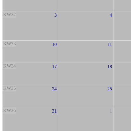
KW32
3
4
KW33
10
11
KW34
17
18
KW35
24
25
KW36
31
1