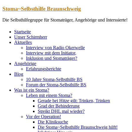
Zum
Stoma~Selbsthilfe Braunschweig
Inhalt
springen
Die Selbsthilfegruppe für Stomaträger, Angehörige und Interssierte!
Startseite
Unser Schirmherr
Aktuelles
Interview von Radio Okerwelle
Interview mit dem Initiator,
Inklusion und Stomaträger?
Angehörige
Erfahrungsberichte
Blog
10 Jahre Stoma-Selbsthilfe BS
Forum der Stoma-Selbsthilfe BS
Was ist ein Stoma?
Leben mit einem Stoma?
Gerade bei Hitze gilt: Trinken, Trinken
Grad der Behinderung
Streikt DHL mal wieder?
Vor der Operation!
Die Kliniksuche
Die Stoma~Selbsthilfe Braunschweig hilft!