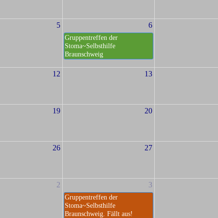
5
6
Gruppentreffen der
Stoma~Selbsthilfe
Braunschweig
12
13
19
20
26
27
2
3
Gruppentreffen der
Stoma~Selbsthilfe
Braunschweig. Fällt aus!