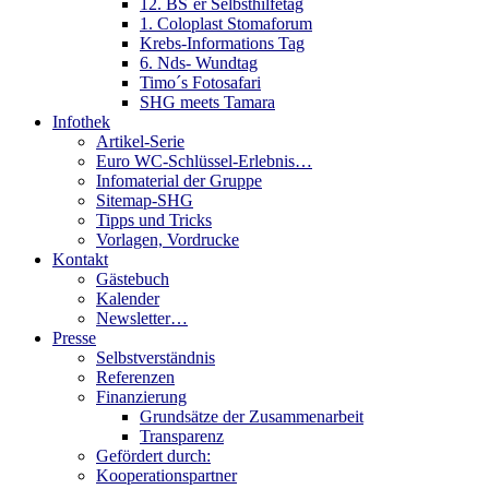
12. BS´er Selbsthilfetag
1. Coloplast Stomaforum
Krebs-Informations Tag
6. Nds- Wundtag
Timo´s Fotosafari
SHG meets Tamara
Infothek
Artikel-Serie
Euro WC-Schlüssel-Erlebnis…
Infomaterial der Gruppe
Sitemap-SHG
Tipps und Tricks
Vorlagen, Vordrucke
Kontakt
Gästebuch
Kalender
Newsletter…
Presse
Selbstverständnis
Referenzen
Finanzierung
Grundsätze der Zusammenarbeit
Transparenz
Gefördert durch:
Kooperationspartner