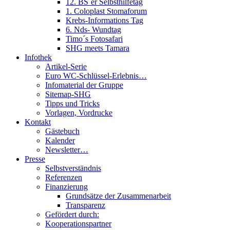
12. BS´er Selbsthilfetag
1. Coloplast Stomaforum
Krebs-Informations Tag
6. Nds- Wundtag
Timo´s Fotosafari
SHG meets Tamara
Infothek
Artikel-Serie
Euro WC-Schlüssel-Erlebnis…
Infomaterial der Gruppe
Sitemap-SHG
Tipps und Tricks
Vorlagen, Vordrucke
Kontakt
Gästebuch
Kalender
Newsletter…
Presse
Selbstverständnis
Referenzen
Finanzierung
Grundsätze der Zusammenarbeit
Transparenz
Gefördert durch:
Kooperationspartner