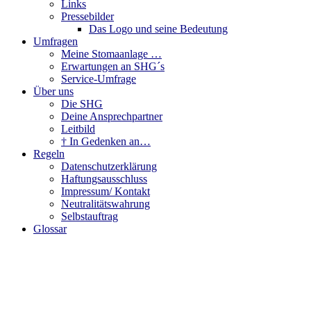
Links
Pressebilder
Das Logo und seine Bedeutung
Umfragen
Meine Stomaanlage …
Erwartungen an SHG´s
Service-Umfrage
Über uns
Die SHG
Deine Ansprechpartner
Leitbild
† In Gedenken an…
Regeln
Datenschutzerklärung
Haftungsausschluss
Impressum/ Kontakt
Neutralitätswahrung
Selbstauftrag
Glossar