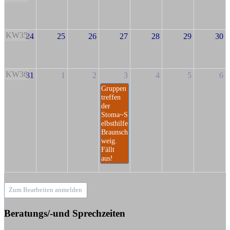
KW35
24
25
26
27
28
29
30
KW36
31
1
2
3
4
5
6
Gruppen
treffen
der
Stoma~S
elbsthilfe
Braunsch
weig.
Fällt
aus!
Zum Bearbeiten anmelden
Beratungs/-und Sprechzeiten