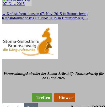
Beitragsnavigation
←
Krebsinformationstag 07. Nov. 2015 in Braunschweig
Krebsinformationstag 07. Nov. 2015 in Braunschweig
→
Veranstaltungskalender der Stoma-Selbsthilfe Braunschweig für
das Jahr 2026
Treffen
Hinweis