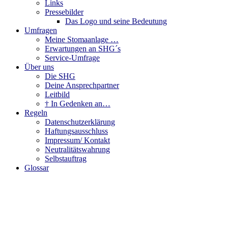
Links
Pressebilder
Das Logo und seine Bedeutung
Umfragen
Meine Stomaanlage …
Erwartungen an SHG´s
Service-Umfrage
Über uns
Die SHG
Deine Ansprechpartner
Leitbild
† In Gedenken an…
Regeln
Datenschutzerklärung
Haftungsausschluss
Impressum/ Kontakt
Neutralitätswahrung
Selbstauftrag
Glossar