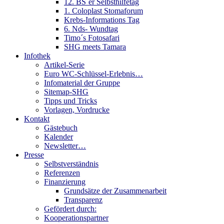
12. BS´er Selbsthilfetag
1. Coloplast Stomaforum
Krebs-Informations Tag
6. Nds- Wundtag
Timo´s Fotosafari
SHG meets Tamara
Infothek
Artikel-Serie
Euro WC-Schlüssel-Erlebnis…
Infomaterial der Gruppe
Sitemap-SHG
Tipps und Tricks
Vorlagen, Vordrucke
Kontakt
Gästebuch
Kalender
Newsletter…
Presse
Selbstverständnis
Referenzen
Finanzierung
Grundsätze der Zusammenarbeit
Transparenz
Gefördert durch:
Kooperationspartner