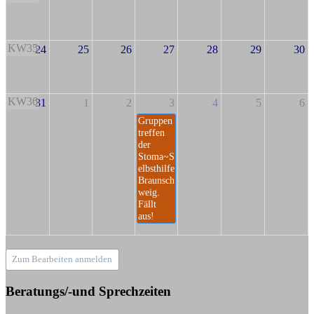
KW35
24
25
26
27
28
29
30
KW36
31
1
2
3
4
5
6
Gruppen
treffen
der
Stoma~S
elbsthilfe
Braunsch
weig.
Fällt
aus!
Zum Bearbeiten anmelden
Beratungs/-und Sprechzeiten