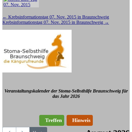
Beitragsnavigation
←
Krebsinformationstag 07. Nov. 2015 in Braunschweig
Krebsinformationstag 07. Nov. 2015 in Braunschweig
→
Veranstaltungskalender der Stoma-Selbsthilfe Braunschweig für
das Jahr 2026
Treffen
Hinweis