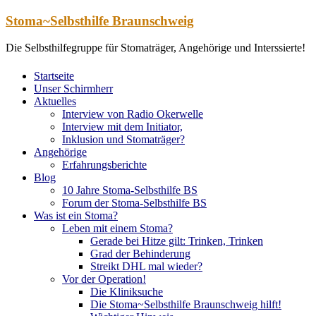
Zum
Stoma~Selbsthilfe Braunschweig
Inhalt
springen
Die Selbsthilfegruppe für Stomaträger, Angehörige und Interssierte!
Startseite
Unser Schirmherr
Aktuelles
Interview von Radio Okerwelle
Interview mit dem Initiator,
Inklusion und Stomaträger?
Angehörige
Erfahrungsberichte
Blog
10 Jahre Stoma-Selbsthilfe BS
Forum der Stoma-Selbsthilfe BS
Was ist ein Stoma?
Leben mit einem Stoma?
Gerade bei Hitze gilt: Trinken, Trinken
Grad der Behinderung
Streikt DHL mal wieder?
Vor der Operation!
Die Kliniksuche
Die Stoma~Selbsthilfe Braunschweig hilft!