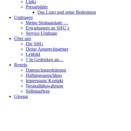
Links
Pressebilder
Das Logo und seine Bedeutung
Umfragen
Meine Stomaanlage …
Erwartungen an SHG´s
Service-Umfrage
Über uns
Die SHG
Deine Ansprechpartner
Leitbild
† In Gedenken an…
Regeln
Datenschutzerklärung
Haftungsausschluss
Impressum/ Kontakt
Neutralitätswahrung
Selbstauftrag
Glossar