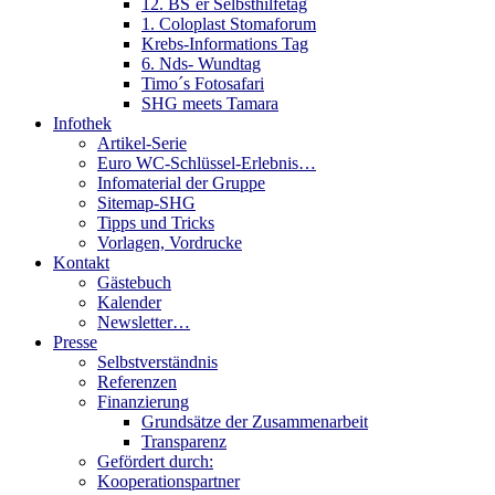
12. BS´er Selbsthilfetag
1. Coloplast Stomaforum
Krebs-Informations Tag
6. Nds- Wundtag
Timo´s Fotosafari
SHG meets Tamara
Infothek
Artikel-Serie
Euro WC-Schlüssel-Erlebnis…
Infomaterial der Gruppe
Sitemap-SHG
Tipps und Tricks
Vorlagen, Vordrucke
Kontakt
Gästebuch
Kalender
Newsletter…
Presse
Selbstverständnis
Referenzen
Finanzierung
Grundsätze der Zusammenarbeit
Transparenz
Gefördert durch:
Kooperationspartner