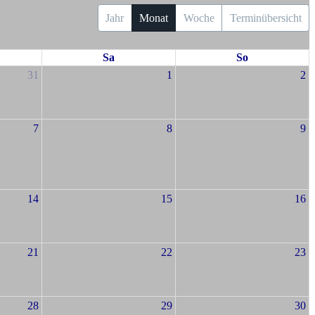
Jahr
Monat
Woche
Terminübersicht
Sa
So
31
1
2
7
8
9
14
15
16
21
22
23
28
29
30