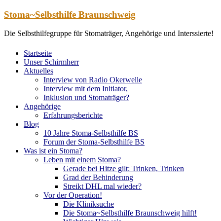
Zum
Stoma~Selbsthilfe Braunschweig
Inhalt
springen
Die Selbsthilfegruppe für Stomaträger, Angehörige und Interssierte!
Startseite
Unser Schirmherr
Aktuelles
Interview von Radio Okerwelle
Interview mit dem Initiator,
Inklusion und Stomaträger?
Angehörige
Erfahrungsberichte
Blog
10 Jahre Stoma-Selbsthilfe BS
Forum der Stoma-Selbsthilfe BS
Was ist ein Stoma?
Leben mit einem Stoma?
Gerade bei Hitze gilt: Trinken, Trinken
Grad der Behinderung
Streikt DHL mal wieder?
Vor der Operation!
Die Kliniksuche
Die Stoma~Selbsthilfe Braunschweig hilft!