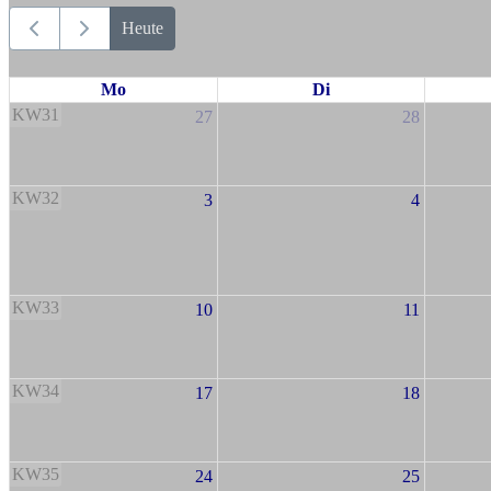
Heute
Mo
Di
KW31
27
28
KW32
3
4
KW33
10
11
KW34
17
18
KW35
24
25