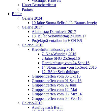
Wichtiger Hinweis
Unser Besucherdienst
Partner
Bilder
Galerie 2024
10 Jahre Stoma-Selbsthilfe Braunschweig
Galerie 2017
Aktionstag Darmkrebs 2017
13. BS´er Selbsthilfetag 24.Juni.17
Projektpräsentation im HEH BS
Galerie~2016
Krebsinformationstag 2016
7. Nds-Wundtag 2016
2 Jahre SHG 25.Sept.16
Darmkrebstag vom 24.Sept.16
14.Stomaforum vom 15.Sept. 2016
12. BS´er Selbsthilfetag
Gruppentreffen vom 06.Okt.16
Gruppentreffen vom 01.Sept.16
Gruppentreffen vom 02.Juni
Gruppentreffen vom 12. Mai
Gruppentreffen vom 03. Mrz.16
Gruppentreffen vom 04. Feb.16
Galerie-2015
Ausflug nach Berlin