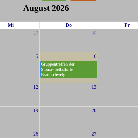
August 2026
Mi
Do
Fr
29
30
5
6
Gruppentreffen der
Stoma~Selbsthilfe
Braunschweig
12
13
19
20
26
27