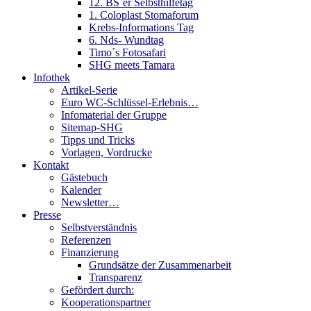
12. BS´er Selbsthilfetag
1. Coloplast Stomaforum
Krebs-Informations Tag
6. Nds- Wundtag
Timo´s Fotosafari
SHG meets Tamara
Infothek
Artikel-Serie
Euro WC-Schlüssel-Erlebnis…
Infomaterial der Gruppe
Sitemap-SHG
Tipps und Tricks
Vorlagen, Vordrucke
Kontakt
Gästebuch
Kalender
Newsletter…
Presse
Selbstverständnis
Referenzen
Finanzierung
Grundsätze der Zusammenarbeit
Transparenz
Gefördert durch:
Kooperationspartner