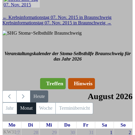
Beitragsnavigation
←
Krebsinformationstag 07. Nov. 2015 in Braunschweig
Krebsinformationstag 07. Nov. 2015 in Braunschweig
→
Veranstaltungskalender der Stoma-Selbsthilfe Braunschweig für
das Jahr 2026
Treffen
Hinweis
August 2026
Heute
Jahr
Monat
Woche
Terminübersicht
Mo
Di
Mi
Do
Fr
Sa
So
KW31
27
28
29
30
31
1
2