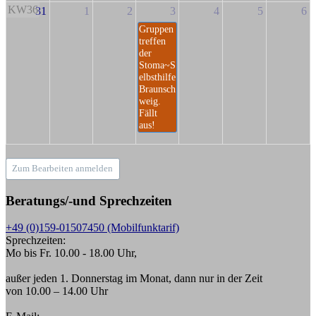
KW36
31
1
2
3
4
5
6
Gruppen
treffen
der
Stoma~S
elbsthilfe
Braunsch
weig.
Fällt
aus!
Zum Bearbeiten anmelden
Beratungs/-und Sprechzeiten
+49 (0)159-01507450 (Mobilfunktarif)
Sprechzeiten:
Mo bis Fr. 10.00 - 18.00 Uhr,
außer jeden 1. Donnerstag im Monat, dann nur in der Zeit
von 10.00 – 14.00 Uhr