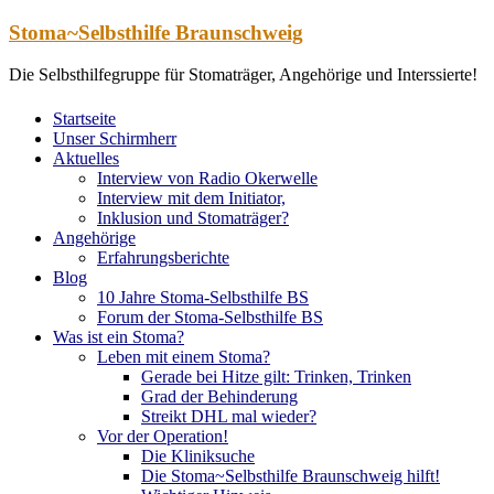
Zum
Stoma~Selbsthilfe Braunschweig
Inhalt
springen
Die Selbsthilfegruppe für Stomaträger, Angehörige und Interssierte!
Startseite
Unser Schirmherr
Aktuelles
Interview von Radio Okerwelle
Interview mit dem Initiator,
Inklusion und Stomaträger?
Angehörige
Erfahrungsberichte
Blog
10 Jahre Stoma-Selbsthilfe BS
Forum der Stoma-Selbsthilfe BS
Was ist ein Stoma?
Leben mit einem Stoma?
Gerade bei Hitze gilt: Trinken, Trinken
Grad der Behinderung
Streikt DHL mal wieder?
Vor der Operation!
Die Kliniksuche
Die Stoma~Selbsthilfe Braunschweig hilft!