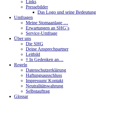
Links
Pressebilder
Das Logo und seine Bedeutung
Umfragen
Meine Stomaanlage …
Erwartungen an SHG´s
Service-Umfrage
Über uns
Die SHG
Deine Ansprechpartner
Leitbild
† In Gedenken an…
Regeln
Datenschutzerklärung
Haftungsausschluss
Impressum/ Kontakt
Neutralitätswahrung
Selbstauftrag
Glossar