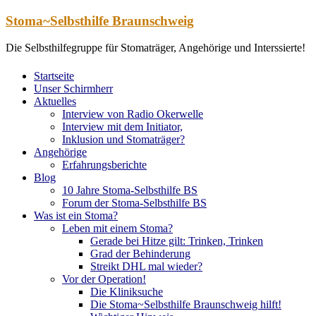
Zum
Stoma~Selbsthilfe Braunschweig
Inhalt
springen
Die Selbsthilfegruppe für Stomaträger, Angehörige und Interssierte!
Startseite
Unser Schirmherr
Aktuelles
Interview von Radio Okerwelle
Interview mit dem Initiator,
Inklusion und Stomaträger?
Angehörige
Erfahrungsberichte
Blog
10 Jahre Stoma-Selbsthilfe BS
Forum der Stoma-Selbsthilfe BS
Was ist ein Stoma?
Leben mit einem Stoma?
Gerade bei Hitze gilt: Trinken, Trinken
Grad der Behinderung
Streikt DHL mal wieder?
Vor der Operation!
Die Kliniksuche
Die Stoma~Selbsthilfe Braunschweig hilft!