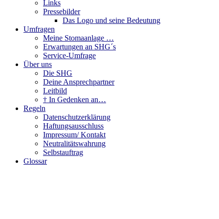
Links
Pressebilder
Das Logo und seine Bedeutung
Umfragen
Meine Stomaanlage …
Erwartungen an SHG´s
Service-Umfrage
Über uns
Die SHG
Deine Ansprechpartner
Leitbild
† In Gedenken an…
Regeln
Datenschutzerklärung
Haftungsausschluss
Impressum/ Kontakt
Neutralitätswahrung
Selbstauftrag
Glossar