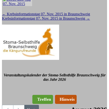
Beitragsnavigation
←
Krebsinformationstag 07. Nov. 2015 in Braunschweig
Krebsinformationstag 07. Nov. 2015 in Braunschweig
→
Veranstaltungskalender der Stoma-Selbsthilfe Braunschweig für
das Jahr 2026
Treffen
Hinweis