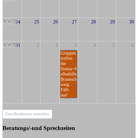
KW35
24
25
26
27
28
29
30
KW36
31
1
2
3
4
5
6
Gruppen
treffen
der
Stoma~S
elbsthilfe
Braunsch
weig.
Fällt
aus!
Zum Bearbeiten anmelden
Beratungs/-und Sprechzeiten