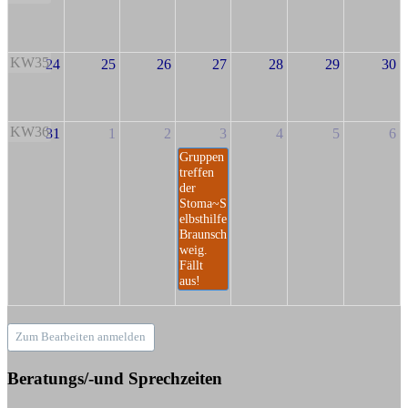
KW35
24
25
26
27
28
29
30
KW36
31
1
2
3
4
5
6
Gruppen
treffen
der
Stoma~S
elbsthilfe
Braunsch
weig.
Fällt
aus!
Zum Bearbeiten anmelden
Beratungs/-und Sprechzeiten