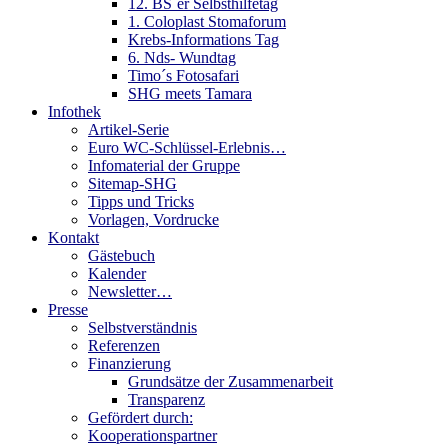
12. BS´er Selbsthilfetag
1. Coloplast Stomaforum
Krebs-Informations Tag
6. Nds- Wundtag
Timo´s Fotosafari
SHG meets Tamara
Infothek
Artikel-Serie
Euro WC-Schlüssel-Erlebnis…
Infomaterial der Gruppe
Sitemap-SHG
Tipps und Tricks
Vorlagen, Vordrucke
Kontakt
Gästebuch
Kalender
Newsletter…
Presse
Selbstverständnis
Referenzen
Finanzierung
Grundsätze der Zusammenarbeit
Transparenz
Gefördert durch:
Kooperationspartner