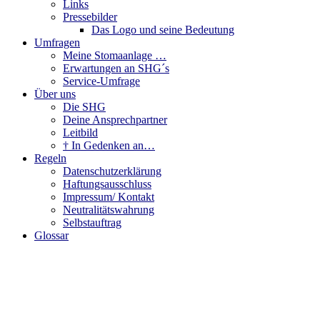
Links
Pressebilder
Das Logo und seine Bedeutung
Umfragen
Meine Stomaanlage …
Erwartungen an SHG´s
Service-Umfrage
Über uns
Die SHG
Deine Ansprechpartner
Leitbild
† In Gedenken an…
Regeln
Datenschutzerklärung
Haftungsausschluss
Impressum/ Kontakt
Neutralitätswahrung
Selbstauftrag
Glossar