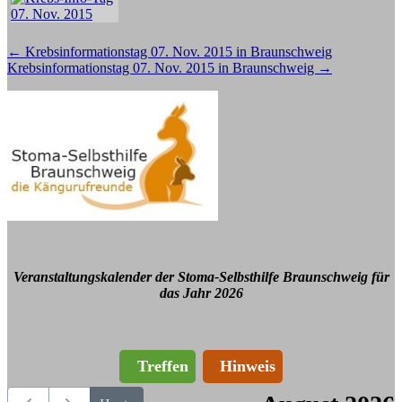
Beitragsnavigation
←
Krebsinformationstag 07. Nov. 2015 in Braunschweig
Krebsinformationstag 07. Nov. 2015 in Braunschweig
→
Veranstaltungskalender der Stoma-Selbsthilfe Braunschweig für
das Jahr 2026
Treffen
Hinweis