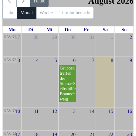
August 2026
Heute
Jahr
Monat
Woche
Terminübersicht
Mo
Di
Mi
Do
Fr
Sa
So
KW31
27
28
29
30
31
1
2
KW32
3
4
5
6
7
8
9
Gruppen
treffen
der
Stoma~S
elbsthilfe
Braunsch
weig
KW33
10
11
12
13
14
15
16
KW34
17
18
19
20
21
22
23