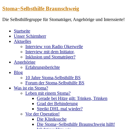
Zum
Stoma~Selbsthilfe Braunschweig
Inhalt
springen
Die Selbsthilfegruppe für Stomaträger, Angehörige und Interssierte!
Startseite
Unser Schirmherr
Aktuelles
Interview von Radio Okerwelle
Interview mit dem Initiator,
Inklusion und Stomaträger?
Angehörige
Erfahrungsberichte
Blog
10 Jahre Stoma-Selbsthilfe BS
Forum der Stoma-Selbsthilfe BS
Was ist ein Stoma?
Leben mit einem Stoma?
Gerade bei Hitze gilt: Trinken, Trinken
Grad der Behinderung
Streikt DHL mal wieder?
Vor der Operation!
Die Kliniksuche
Die Stoma~Selbsthilfe Braunschweig hilft!