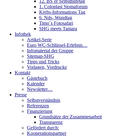
12. BS´er Selbsthilfetag
1. Coloplast Stomaforum
Krebs-Informations Tag
6. Nds- Wundtag
Timo´s Fotosafari
SHG meets Tamara
Infothek
Artikel-Serie
Euro WC-Schlüssel-Erlebnis…
Infomaterial der Gruppe
Sitemap-SHG
Tipps und Tricks
Vorlagen, Vordrucke
Kontakt
Gästebuch
Kalender
Newsletter…
Presse
Selbstverständnis
Referenzen
Finanzierung
Grundsätze der Zusammenarbeit
Transparenz
Gefördert durch:
Kooperationspartner