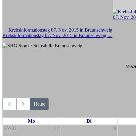
Beitragsnavigation
←
Krebsinformationstag 07. Nov. 2015 in Braunschweig
Krebsinformationstag 07. Nov. 2015 in Braunschweig
→
Vera
Heute
Mo
Di
KW31
27
28