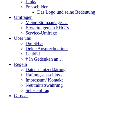
Links
Pressebilder
Das Logo und seine Bedeutung
Umfragen
Meine Stomaanlage …
Erwartungen an SHG´s
Service-Umfrage
Über uns
Die SHG
Deine Ansprechpartner
Leitbild
† In Gedenken an…
Regeln
Datenschutzerklärung
Haftungsausschluss
Impressum/ Kontakt
Neutralitätswahrung
Selbstauftrag
Glossar