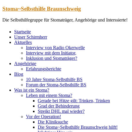
Zum
Stoma~Selbsthilfe Braunschweig
Inhalt
springen
Die Selbsthilfegruppe für Stomaträger, Angehörige und Interssierte!
Startseite
Unser Schirmherr
Aktuelles
Interview von Radio Okerwelle
Interview mit dem Initiator,
Inklusion und Stomaträger?
Angehörige
Erfahrungsberichte
Blog
10 Jahre Stoma-Selbsthilfe BS
Forum der Stoma-Selbsthilfe BS
Was ist ein Stoma?
Leben mit einem Stoma?
Gerade bei Hitze gilt: Trinken, Trinken
Grad der Behinderung
Streikt DHL mal wieder?
Vor der Operation!
Die Kliniksuche
Die Stoma~Selbsthilfe Braunschweig hilft!