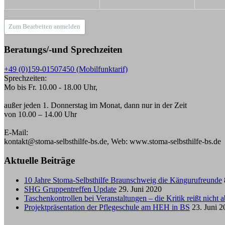
Zum Bearbeiten anmelden
Beratungs/-und Sprechzeiten
+49 (0)159-01507450 (Mobilfunktarif)
Sprechzeiten:
Mo bis Fr. 10.00 - 18.00 Uhr,
außer jeden 1. Donnerstag im Monat, dann nur in der Zeit
von 10.00 – 14.00 Uhr
E-Mail:
kontakt@stoma-selbsthilfe-bs.de, Web: www.stoma-selbsthilfe-bs.de
Aktuelle Beiträge
10 Jahre Stoma-Selbsthilfe Braunschweig die Kängurufreunde
SHG Gruppentreffen Update
29. Juni 2020
Taschenkontrollen bei Veranstaltungen – die Kritik reißt nicht a
Projektpräsentation der Pflegeschule am HEH in BS
23. Juni 