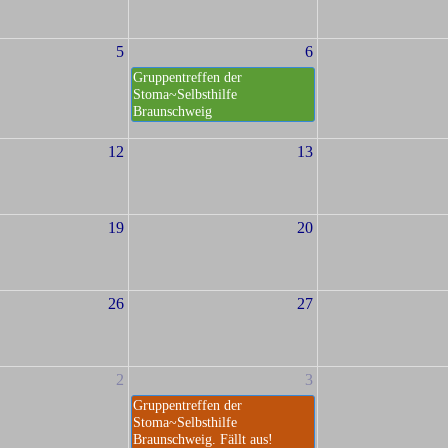
5
6
Gruppentreffen der
Stoma~Selbsthilfe
Braunschweig
12
13
19
20
26
27
2
3
Gruppentreffen der
Stoma~Selbsthilfe
Braunschweig. Fällt aus!