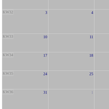
KW32
3
4
KW33
10
11
KW34
17
18
KW35
24
25
KW36
31
1