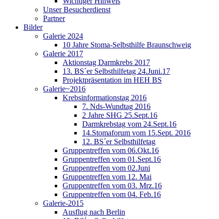
Wichtiger Hinweis
Unser Besucherdienst
Partner
Bilder
Galerie 2024
10 Jahre Stoma-Selbsthilfe Braunschweig
Galerie 2017
Aktionstag Darmkrebs 2017
13. BS´er Selbsthilfetag 24.Juni.17
Projektpräsentation im HEH BS
Galerie~2016
Krebsinformationstag 2016
7. Nds-Wundtag 2016
2 Jahre SHG 25.Sept.16
Darmkrebstag vom 24.Sept.16
14.Stomaforum vom 15.Sept. 2016
12. BS´er Selbsthilfetag
Gruppentreffen vom 06.Okt.16
Gruppentreffen vom 01.Sept.16
Gruppentreffen vom 02.Juni
Gruppentreffen vom 12. Mai
Gruppentreffen vom 03. Mrz.16
Gruppentreffen vom 04. Feb.16
Galerie-2015
Ausflug nach Berlin