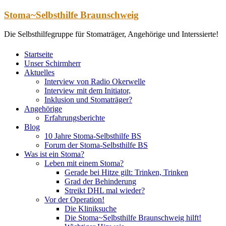
Zum
Stoma~Selbsthilfe Braunschweig
Inhalt
springen
Die Selbsthilfegruppe für Stomaträger, Angehörige und Interssierte!
Startseite
Unser Schirmherr
Aktuelles
Interview von Radio Okerwelle
Interview mit dem Initiator,
Inklusion und Stomaträger?
Angehörige
Erfahrungsberichte
Blog
10 Jahre Stoma-Selbsthilfe BS
Forum der Stoma-Selbsthilfe BS
Was ist ein Stoma?
Leben mit einem Stoma?
Gerade bei Hitze gilt: Trinken, Trinken
Grad der Behinderung
Streikt DHL mal wieder?
Vor der Operation!
Die Kliniksuche
Die Stoma~Selbsthilfe Braunschweig hilft!