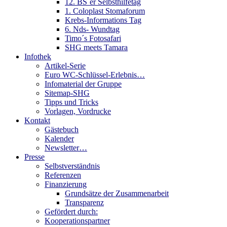
12. BS´er Selbsthilfetag
1. Coloplast Stomaforum
Krebs-Informations Tag
6. Nds- Wundtag
Timo´s Fotosafari
SHG meets Tamara
Infothek
Artikel-Serie
Euro WC-Schlüssel-Erlebnis…
Infomaterial der Gruppe
Sitemap-SHG
Tipps und Tricks
Vorlagen, Vordrucke
Kontakt
Gästebuch
Kalender
Newsletter…
Presse
Selbstverständnis
Referenzen
Finanzierung
Grundsätze der Zusammenarbeit
Transparenz
Gefördert durch:
Kooperationspartner