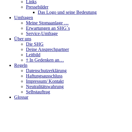
Links
Pressebilder
Das Logo und seine Bedeutung
Umfragen
Meine Stomaanlage …
Erwartungen an SHG´s
Service-Umfrage
Über uns
Die SHG
Deine Ansprechpartner
Leitbild
† In Gedenken an…
Regeln
Datenschutzerklärung
Haftungsausschluss
Impressum/ Kontakt
Neutralitätswahrung
Selbstauftrag
Glossar