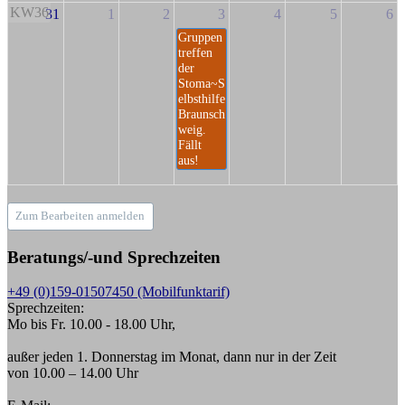
KW36
31
1
2
3
4
5
6
Gruppen
treffen
der
Stoma~S
elbsthilfe
Braunsch
weig.
Fällt
aus!
Zum Bearbeiten anmelden
Beratungs/-und Sprechzeiten
+49 (0)159-01507450 (Mobilfunktarif)
Sprechzeiten:
Mo bis Fr. 10.00 - 18.00 Uhr,
außer jeden 1. Donnerstag im Monat, dann nur in der Zeit
von 10.00 – 14.00 Uhr