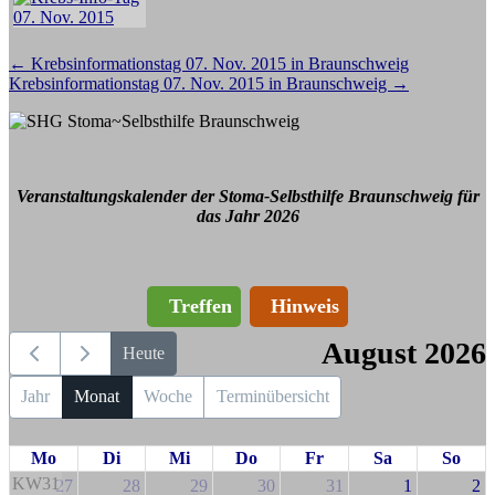
Beitragsnavigation
←
Krebsinformationstag 07. Nov. 2015 in Braunschweig
Krebsinformationstag 07. Nov. 2015 in Braunschweig
→
Veranstaltungskalender der Stoma-Selbsthilfe Braunschweig für
das Jahr 2026
Treffen
Hinweis
August 2026
Heute
Jahr
Monat
Woche
Terminübersicht
Mo
Di
Mi
Do
Fr
Sa
So
KW31
27
28
29
30
31
1
2