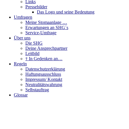
Links
Pressebilder
Das Logo und seine Bedeutung
Umfragen
Meine Stomaanlage …
Erwartungen an SHG´s
Service-Umfrage
Über uns
Die SHG
Deine Ansprechpartner
Leitbild
† In Gedenken an…
Regeln
Datenschutzerklärung
Haftungsausschluss
Impressum/ Kontakt
Neutralitätswahrung
Selbstauftrag
Glossar