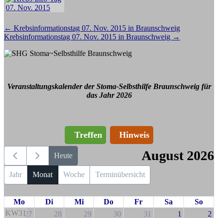
Beitragsnavigation
←
Krebsinformationstag 07. Nov. 2015 in Braunschweig
Krebsinformationstag 07. Nov. 2015 in Braunschweig
→
Veranstaltungskalender der Stoma-Selbsthilfe Braunschweig für
das Jahr 2026
Treffen
Hinweis
August 2026
Heute
Jahr
Monat
Woche
Terminübersicht
Mo
Di
Mi
Do
Fr
Sa
So
KW31
27
28
29
30
31
1
2