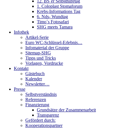
12. BS´er Selbsthilfetag
1. Coloplast Stomaforum
Krebs-Informations Tag
6. Nds- Wundtag
Timo´s Fotosafari
SHG meets Tamara
Infothek
Artikel-Serie
Euro WC-Schlüssel-Erlebnis…
Infomaterial der Gruppe
Sitemap-SHG
Tipps und Tricks
Vorlagen, Vordrucke
Kontakt
Gästebuch
Kalender
Newsletter…
Presse
Selbstverständnis
Referenzen
Finanzierung
Grundsätze der Zusammenarbeit
Transparenz
Gefördert durch:
Kooperationspartner