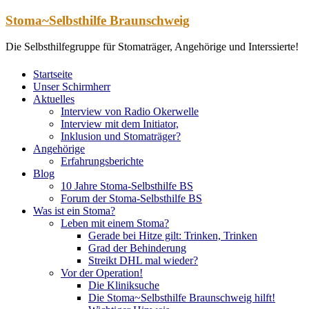
Zum
Stoma~Selbsthilfe Braunschweig
Inhalt
springen
Die Selbsthilfegruppe für Stomaträger, Angehörige und Interssierte!
Startseite
Unser Schirmherr
Aktuelles
Interview von Radio Okerwelle
Interview mit dem Initiator,
Inklusion und Stomaträger?
Angehörige
Erfahrungsberichte
Blog
10 Jahre Stoma-Selbsthilfe BS
Forum der Stoma-Selbsthilfe BS
Was ist ein Stoma?
Leben mit einem Stoma?
Gerade bei Hitze gilt: Trinken, Trinken
Grad der Behinderung
Streikt DHL mal wieder?
Vor der Operation!
Die Kliniksuche
Die Stoma~Selbsthilfe Braunschweig hilft!