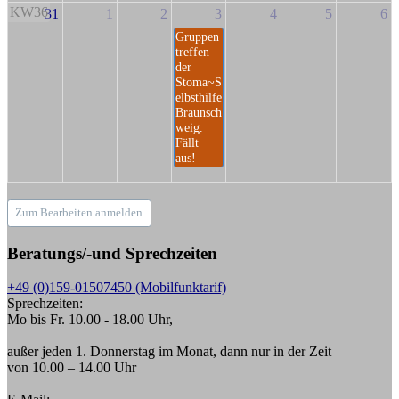
KW36
31
1
2
3
4
5
6
Gruppen
treffen
der
Stoma~S
elbsthilfe
Braunsch
weig.
Fällt
aus!
Zum Bearbeiten anmelden
Beratungs/-und Sprechzeiten
+49 (0)159-01507450 (Mobilfunktarif)
Sprechzeiten:
Mo bis Fr. 10.00 - 18.00 Uhr,
außer jeden 1. Donnerstag im Monat, dann nur in der Zeit
von 10.00 – 14.00 Uhr