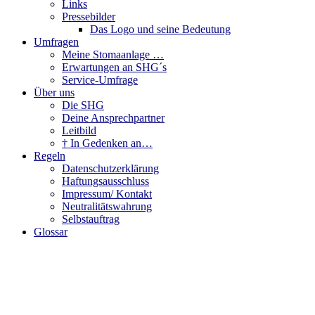
Links
Pressebilder
Das Logo und seine Bedeutung
Umfragen
Meine Stomaanlage …
Erwartungen an SHG´s
Service-Umfrage
Über uns
Die SHG
Deine Ansprechpartner
Leitbild
† In Gedenken an…
Regeln
Datenschutzerklärung
Haftungsausschluss
Impressum/ Kontakt
Neutralitätswahrung
Selbstauftrag
Glossar