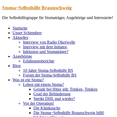
Zum
Stoma~Selbsthilfe Braunschweig
Inhalt
springen
Die Selbsthilfegruppe für Stomaträger, Angehörige und Interssierte!
Startseite
Unser Schirmherr
Aktuelles
Interview von Radio Okerwelle
Interview mit dem Initiator,
Inklusion und Stomaträger?
Angehörige
Erfahrungsberichte
Blog
10 Jahre Stoma-Selbsthilfe BS
Forum der Stoma-Selbsthilfe BS
Was ist ein Stoma?
Leben mit einem Stoma?
Gerade bei Hitze gilt: Trinken, Trinken
Grad der Behinderung
Streikt DHL mal wieder?
Vor der Operation!
Die Kliniksuche
Die Stoma~Selbsthilfe Braunschweig hilft!