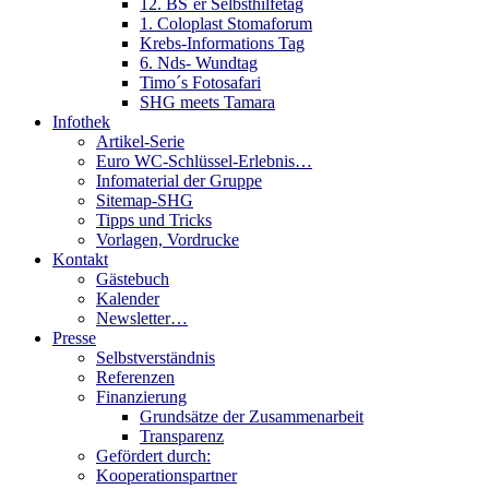
12. BS´er Selbsthilfetag
1. Coloplast Stomaforum
Krebs-Informations Tag
6. Nds- Wundtag
Timo´s Fotosafari
SHG meets Tamara
Infothek
Artikel-Serie
Euro WC-Schlüssel-Erlebnis…
Infomaterial der Gruppe
Sitemap-SHG
Tipps und Tricks
Vorlagen, Vordrucke
Kontakt
Gästebuch
Kalender
Newsletter…
Presse
Selbstverständnis
Referenzen
Finanzierung
Grundsätze der Zusammenarbeit
Transparenz
Gefördert durch:
Kooperationspartner