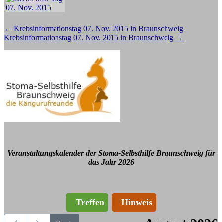
Beitragsnavigation
←
Krebsinformationstag 07. Nov. 2015 in Braunschweig
Krebsinformationstag 07. Nov. 2015 in Braunschweig
→
Veranstaltungskalender der Stoma-Selbsthilfe Braunschweig für
das Jahr 2026
Treffen
Hinweis