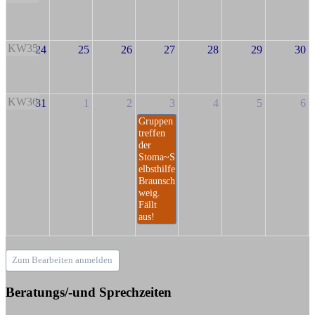
KW35
24
25
26
27
28
29
30
KW36
31
1
2
3
4
5
6
Gruppen
treffen
der
Stoma~S
elbsthilfe
Braunsch
weig.
Fällt
aus!
Zum Bearbeiten anmelden
Beratungs/-und Sprechzeiten