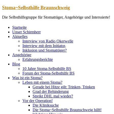
Zum
Stoma~Selbsthilfe Braunschweig
Inhalt
springen
Die Selbsthilfegruppe für Stomaträger, Angehörige und Interssierte!
Startseite
Unser Schirmherr
Aktuelles
Interview von Radio Okerwelle
Interview mit dem Initiator,
Inklusion und Stomaträger?
Angehörige
Erfahrungsberichte
Blog
10 Jahre Stoma-Selbsthilfe BS
Forum der Stoma-Selbsthilfe BS
Was ist ein Stoma?
Leben mit einem Stoma?
Gerade bei Hitze gilt: Trinken, Trinken
Grad der Behinderung
Streikt DHL mal wieder?
Vor der Operation!
Die Kliniksuche
Die Stoma~Selbsthilfe Braunschweig hilft!