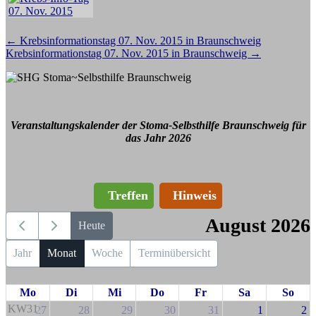
Beitragsnavigation
←
Krebsinformationstag 07. Nov. 2015 in Braunschweig
Krebsinformationstag 07. Nov. 2015 in Braunschweig
→
Veranstaltungskalender der Stoma-Selbsthilfe Braunschweig für
das Jahr 2026
Treffen
Hinweis
August 2026
Heute
Jahr
Monat
Woche
Terminübersicht
Mo
Di
Mi
Do
Fr
Sa
So
KW31
27
28
29
30
31
1
2