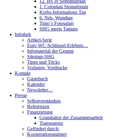
12. BS´er Selbsthilfetag
1. Coloplast Stomaforum
Krebs-Informations Tag
6. Nds- Wundtag
Timo´s Fotosafari
SHG meets Tamara
Infothek
Artikel-Serie
Euro WC-Schlüssel-Erlebnis…
Infomaterial der Gruppe
Sitemap-SHG
Tipps und Tricks
Vorlagen, Vordrucke
Kontakt
Gästebuch
Kalender
Newsletter…
Presse
Selbstverständnis
Referenzen
Finanzierung
Grundsätze der Zusammenarbeit
Transparenz
Gefördert durch:
Kooperationspartner