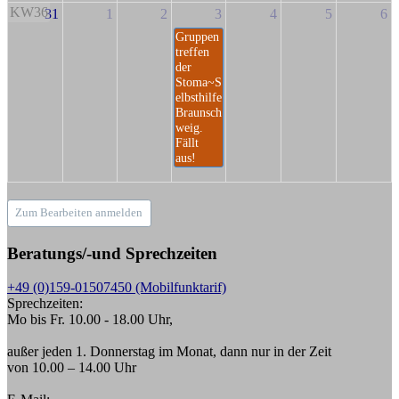
KW36
31
1
2
3
4
5
6
Gruppen
treffen
der
Stoma~S
elbsthilfe
Braunsch
weig.
Fällt
aus!
Zum Bearbeiten anmelden
Beratungs/-und Sprechzeiten
+49 (0)159-01507450 (Mobilfunktarif)
Sprechzeiten:
Mo bis Fr. 10.00 - 18.00 Uhr,
außer jeden 1. Donnerstag im Monat, dann nur in der Zeit
von 10.00 – 14.00 Uhr