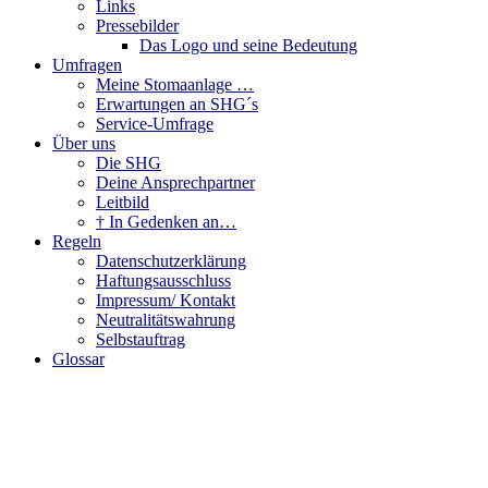
Links
Pressebilder
Das Logo und seine Bedeutung
Umfragen
Meine Stomaanlage …
Erwartungen an SHG´s
Service-Umfrage
Über uns
Die SHG
Deine Ansprechpartner
Leitbild
† In Gedenken an…
Regeln
Datenschutzerklärung
Haftungsausschluss
Impressum/ Kontakt
Neutralitätswahrung
Selbstauftrag
Glossar