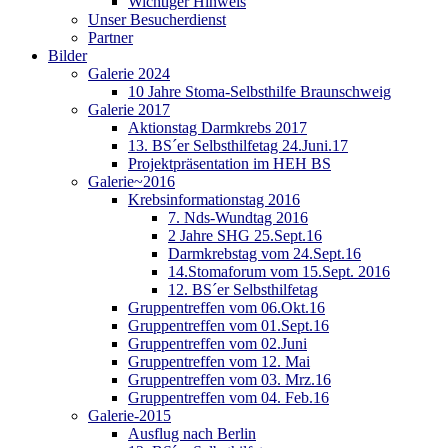
Wichtiger Hinweis
Unser Besucherdienst
Partner
Bilder
Galerie 2024
10 Jahre Stoma-Selbsthilfe Braunschweig
Galerie 2017
Aktionstag Darmkrebs 2017
13. BS´er Selbsthilfetag 24.Juni.17
Projektpräsentation im HEH BS
Galerie~2016
Krebsinformationstag 2016
7. Nds-Wundtag 2016
2 Jahre SHG 25.Sept.16
Darmkrebstag vom 24.Sept.16
14.Stomaforum vom 15.Sept. 2016
12. BS´er Selbsthilfetag
Gruppentreffen vom 06.Okt.16
Gruppentreffen vom 01.Sept.16
Gruppentreffen vom 02.Juni
Gruppentreffen vom 12. Mai
Gruppentreffen vom 03. Mrz.16
Gruppentreffen vom 04. Feb.16
Galerie-2015
Ausflug nach Berlin