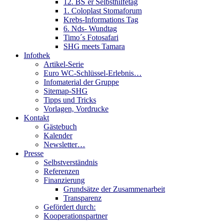
12. BS´er Selbsthilfetag
1. Coloplast Stomaforum
Krebs-Informations Tag
6. Nds- Wundtag
Timo´s Fotosafari
SHG meets Tamara
Infothek
Artikel-Serie
Euro WC-Schlüssel-Erlebnis…
Infomaterial der Gruppe
Sitemap-SHG
Tipps und Tricks
Vorlagen, Vordrucke
Kontakt
Gästebuch
Kalender
Newsletter…
Presse
Selbstverständnis
Referenzen
Finanzierung
Grundsätze der Zusammenarbeit
Transparenz
Gefördert durch:
Kooperationspartner