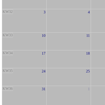
KW32
3
4
KW33
10
11
KW34
17
18
KW35
24
25
KW36
31
1