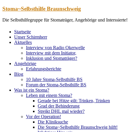
Zum
Stoma~Selbsthilfe Braunschweig
Inhalt
springen
Die Selbsthilfegruppe für Stomaträger, Angehörige und Interssierte!
Startseite
Unser Schirmherr
Aktuelles
Interview von Radio Okerwelle
Interview mit dem Initiator,
Inklusion und Stomaträger?
Angehörige
Erfahrungsberichte
Blog
10 Jahre Stoma-Selbsthilfe BS
Forum der Stoma-Selbsthilfe BS
Was ist ein Stoma?
Leben mit einem Stoma?
Gerade bei Hitze gilt: Trinken, Trinken
Grad der Behinderung
Streikt DHL mal wieder?
Vor der Operation!
Die Kliniksuche
Die Stoma~Selbsthilfe Braunschweig hilft!