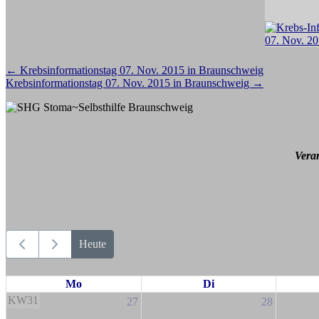
Beitragsnavigation
←
Krebsinformationstag 07. Nov. 2015 in Braunschweig
Krebsinformationstag 07. Nov. 2015 in Braunschweig
→
Vera
Heute
Mo
Di
KW31
27
28