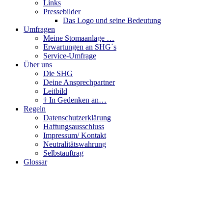
Links
Pressebilder
Das Logo und seine Bedeutung
Umfragen
Meine Stomaanlage …
Erwartungen an SHG´s
Service-Umfrage
Über uns
Die SHG
Deine Ansprechpartner
Leitbild
† In Gedenken an…
Regeln
Datenschutzerklärung
Haftungsausschluss
Impressum/ Kontakt
Neutralitätswahrung
Selbstauftrag
Glossar