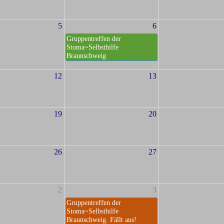
5
6
Gruppentreffen der
Stoma~Selbsthilfe
Braunschweig
12
13
19
20
26
27
2
3
Gruppentreffen der
Stoma~Selbsthilfe
Braunschweig. Fällt aus!