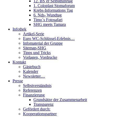
12. BS´er Selbsthilfetag
1. Coloplast Stomaforum
Krebs-Informations Tag
6. Nds- Wundtag
Timo´s Fotosafari
SHG meets Tamara
Infothek
Artikel-Serie
Euro WC-Schlüssel-Erlebnis…
Infomaterial der Gruppe
Sitemap-SHG
Tipps und Tricks
Vorlagen, Vordrucke
Kontakt
Gästebuch
Kalender
Newsletter…
Presse
Selbstverständnis
Referenzen
Finanzierung
Grundsätze der Zusammenarbeit
Transparenz
Gefördert durch:
Kooperationspartner