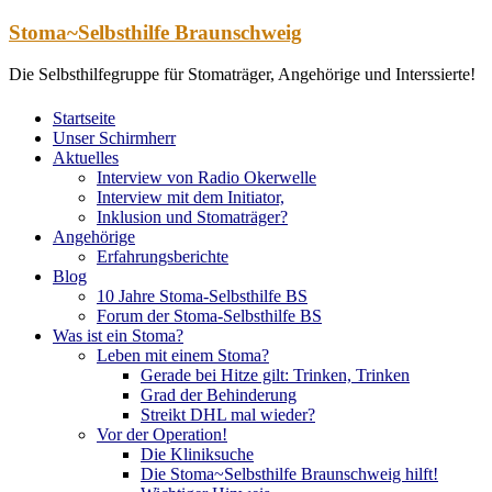
Zum
Stoma~Selbsthilfe Braunschweig
Inhalt
springen
Die Selbsthilfegruppe für Stomaträger, Angehörige und Interssierte!
Startseite
Unser Schirmherr
Aktuelles
Interview von Radio Okerwelle
Interview mit dem Initiator,
Inklusion und Stomaträger?
Angehörige
Erfahrungsberichte
Blog
10 Jahre Stoma-Selbsthilfe BS
Forum der Stoma-Selbsthilfe BS
Was ist ein Stoma?
Leben mit einem Stoma?
Gerade bei Hitze gilt: Trinken, Trinken
Grad der Behinderung
Streikt DHL mal wieder?
Vor der Operation!
Die Kliniksuche
Die Stoma~Selbsthilfe Braunschweig hilft!