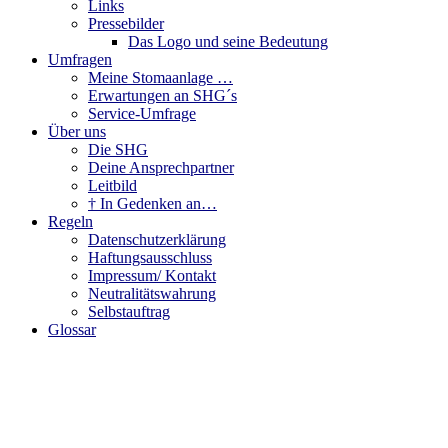
Links
Pressebilder
Das Logo und seine Bedeutung
Umfragen
Meine Stomaanlage …
Erwartungen an SHG´s
Service-Umfrage
Über uns
Die SHG
Deine Ansprechpartner
Leitbild
† In Gedenken an…
Regeln
Datenschutzerklärung
Haftungsausschluss
Impressum/ Kontakt
Neutralitätswahrung
Selbstauftrag
Glossar