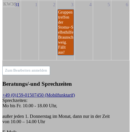
KW36
31
1
2
3
4
5
6
Gruppen
treffen
der
Stoma~S
elbsthilfe
Braunsch
weig.
Fällt
aus!
Zum Bearbeiten anmelden
Beratungs/-und Sprechzeiten
+49 (0)159-01507450 (Mobilfunktarif)
Sprechzeiten:
Mo bis Fr. 10.00 - 18.00 Uhr,
außer jeden 1. Donnerstag im Monat, dann nur in der Zeit
von 10.00 – 14.00 Uhr