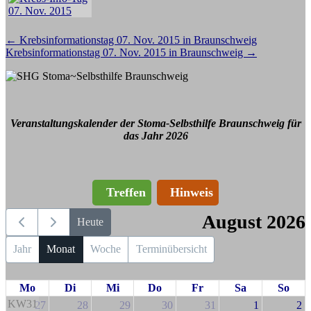
Beitragsnavigation
←
Krebsinformationstag 07. Nov. 2015 in Braunschweig
Krebsinformationstag 07. Nov. 2015 in Braunschweig
→
Veranstaltungskalender der Stoma-Selbsthilfe Braunschweig für
das Jahr 2026
Treffen
Hinweis
August 2026
Heute
Jahr
Monat
Woche
Terminübersicht
Mo
Di
Mi
Do
Fr
Sa
So
KW31
27
28
29
30
31
1
2