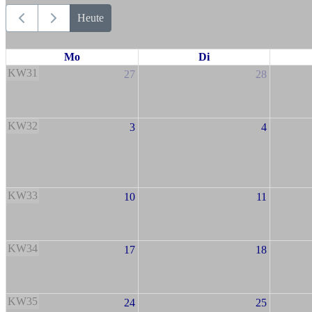
Heute
Mo
Di
KW31
27
28
KW32
3
4
KW33
10
11
KW34
17
18
KW35
24
25