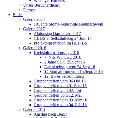
Wichtiger Hinweis
Unser Besucherdienst
Partner
Bilder
Galerie 2024
10 Jahre Stoma-Selbsthilfe Braunschweig
Galerie 2017
Aktionstag Darmkrebs 2017
13. BS´er Selbsthilfetag 24.Juni.17
Projektpräsentation im HEH BS
Galerie~2016
Krebsinformationstag 2016
7. Nds-Wundtag 2016
2 Jahre SHG 25.Sept.16
Darmkrebstag vom 24.Sept.16
14.Stomaforum vom 15.Sept. 2016
12. BS´er Selbsthilfetag
Gruppentreffen vom 06.Okt.16
Gruppentreffen vom 01.Sept.16
Gruppentreffen vom 02.Juni
Gruppentreffen vom 12. Mai
Gruppentreffen vom 03. Mrz.16
Gruppentreffen vom 04. Feb.16
Galerie-2015
Ausflug nach Berlin