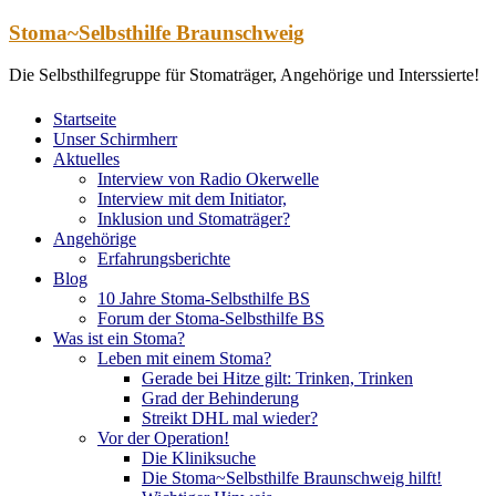
Zum
Stoma~Selbsthilfe Braunschweig
Inhalt
springen
Die Selbsthilfegruppe für Stomaträger, Angehörige und Interssierte!
Startseite
Unser Schirmherr
Aktuelles
Interview von Radio Okerwelle
Interview mit dem Initiator,
Inklusion und Stomaträger?
Angehörige
Erfahrungsberichte
Blog
10 Jahre Stoma-Selbsthilfe BS
Forum der Stoma-Selbsthilfe BS
Was ist ein Stoma?
Leben mit einem Stoma?
Gerade bei Hitze gilt: Trinken, Trinken
Grad der Behinderung
Streikt DHL mal wieder?
Vor der Operation!
Die Kliniksuche
Die Stoma~Selbsthilfe Braunschweig hilft!