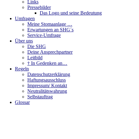
Links
Pressebilder
Das Logo und seine Bedeutung
Umfragen
Meine Stomaanlage …
Erwartungen an SHG´s
Service-Umfrage
Über uns
Die SHG
Deine Ansprechpartner
Leitbild
† In Gedenken an…
Regeln
Datenschutzerklärung
Haftungsausschluss
Impressum/ Kontakt
Neutralitätswahrung
Selbstauftrag
Glossar