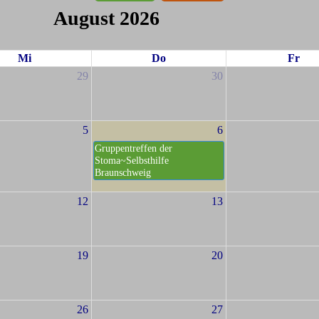
August 2026
Mi
Do
Fr
29
30
5
6
Gruppentreffen der
Stoma~Selbsthilfe
Braunschweig
12
13
19
20
26
27