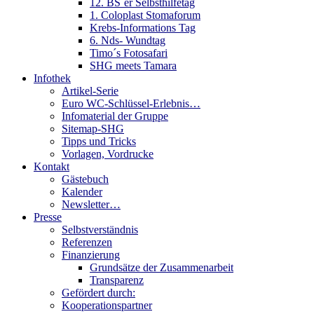
12. BS´er Selbsthilfetag
1. Coloplast Stomaforum
Krebs-Informations Tag
6. Nds- Wundtag
Timo´s Fotosafari
SHG meets Tamara
Infothek
Artikel-Serie
Euro WC-Schlüssel-Erlebnis…
Infomaterial der Gruppe
Sitemap-SHG
Tipps und Tricks
Vorlagen, Vordrucke
Kontakt
Gästebuch
Kalender
Newsletter…
Presse
Selbstverständnis
Referenzen
Finanzierung
Grundsätze der Zusammenarbeit
Transparenz
Gefördert durch:
Kooperationspartner