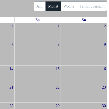
Jahr
Monat
Woche
Terminübersicht
Sa
So
31
1
2
7
8
9
14
15
16
21
22
23
28
29
30