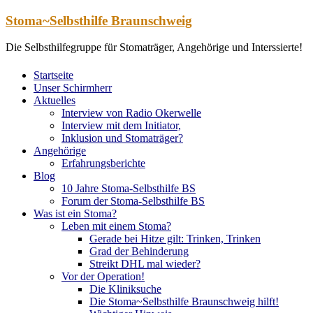
Zum
Stoma~Selbsthilfe Braunschweig
Inhalt
springen
Die Selbsthilfegruppe für Stomaträger, Angehörige und Interssierte!
Startseite
Unser Schirmherr
Aktuelles
Interview von Radio Okerwelle
Interview mit dem Initiator,
Inklusion und Stomaträger?
Angehörige
Erfahrungsberichte
Blog
10 Jahre Stoma-Selbsthilfe BS
Forum der Stoma-Selbsthilfe BS
Was ist ein Stoma?
Leben mit einem Stoma?
Gerade bei Hitze gilt: Trinken, Trinken
Grad der Behinderung
Streikt DHL mal wieder?
Vor der Operation!
Die Kliniksuche
Die Stoma~Selbsthilfe Braunschweig hilft!