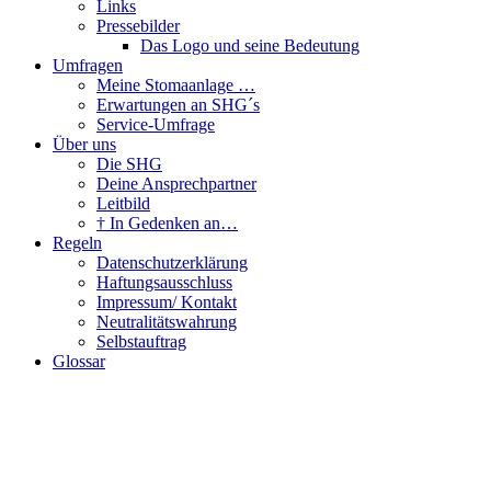
Links
Pressebilder
Das Logo und seine Bedeutung
Umfragen
Meine Stomaanlage …
Erwartungen an SHG´s
Service-Umfrage
Über uns
Die SHG
Deine Ansprechpartner
Leitbild
† In Gedenken an…
Regeln
Datenschutzerklärung
Haftungsausschluss
Impressum/ Kontakt
Neutralitätswahrung
Selbstauftrag
Glossar