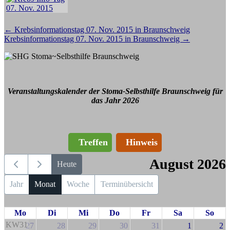
Beitragsnavigation
←
Krebsinformationstag 07. Nov. 2015 in Braunschweig
Krebsinformationstag 07. Nov. 2015 in Braunschweig
→
Veranstaltungskalender der Stoma-Selbsthilfe Braunschweig für
das Jahr 2026
Treffen
Hinweis
August 2026
Heute
Jahr
Monat
Woche
Terminübersicht
Mo
Di
Mi
Do
Fr
Sa
So
KW31
27
28
29
30
31
1
2