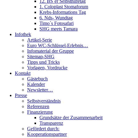
12. BS´er Selbsthilfetag
1. Coloplast Stomaforum
Krebs-Informations Tag
6. Nds- Wundtag
Timo´s Fotosafari
SHG meets Tamara
Infothek
Artikel-Serie
Euro WC-Schlüssel-Erlebnis…
Infomaterial der Gruppe
Sitemap-SHG
Tipps und Tricks
Vorlagen, Vordrucke
Kontakt
Gästebuch
Kalender
Newsletter…
Presse
Selbstverständnis
Referenzen
Finanzierung
Grundsätze der Zusammenarbeit
Transparenz
Gefördert durch:
Kooperationspartner