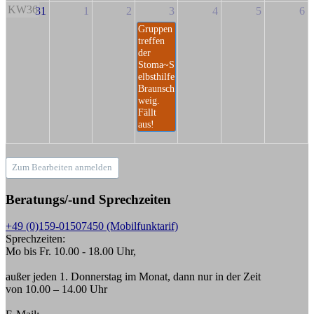
KW36
31
1
2
3
4
5
6
Gruppen
treffen
der
Stoma~S
elbsthilfe
Braunsch
weig.
Fällt
aus!
Zum Bearbeiten anmelden
Beratungs/-und Sprechzeiten
+49 (0)159-01507450 (Mobilfunktarif)
Sprechzeiten:
Mo bis Fr. 10.00 - 18.00 Uhr,
außer jeden 1. Donnerstag im Monat, dann nur in der Zeit
von 10.00 – 14.00 Uhr