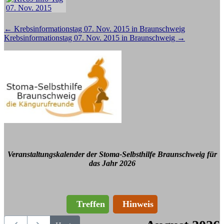
Beitragsnavigation
←
Krebsinformationstag 07. Nov. 2015 in Braunschweig
Krebsinformationstag 07. Nov. 2015 in Braunschweig
→
Veranstaltungskalender der Stoma-Selbsthilfe Braunschweig für
das Jahr 2026
Treffen
Hinweis