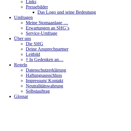
Links
Pressebilder
Das Logo und seine Bedeutung
Umfragen
Meine Stomaanlage …
Erwartungen an SHG´s
Service-Umfrage
Über uns
Die SHG
Deine Ansprechpartner
Leitbild
† In Gedenken an…
Regeln
Datenschutzerklärung
Haftungsausschluss
Impressum/ Kontakt
Neutralitätswahrung
Selbstauftrag
Glossar