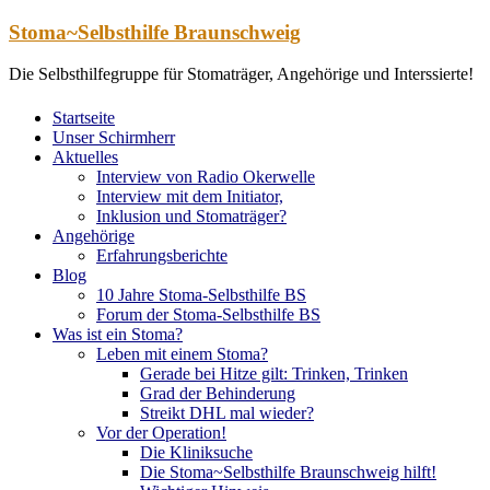
Zum
Stoma~Selbsthilfe Braunschweig
Inhalt
springen
Die Selbsthilfegruppe für Stomaträger, Angehörige und Interssierte!
Startseite
Unser Schirmherr
Aktuelles
Interview von Radio Okerwelle
Interview mit dem Initiator,
Inklusion und Stomaträger?
Angehörige
Erfahrungsberichte
Blog
10 Jahre Stoma-Selbsthilfe BS
Forum der Stoma-Selbsthilfe BS
Was ist ein Stoma?
Leben mit einem Stoma?
Gerade bei Hitze gilt: Trinken, Trinken
Grad der Behinderung
Streikt DHL mal wieder?
Vor der Operation!
Die Kliniksuche
Die Stoma~Selbsthilfe Braunschweig hilft!