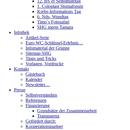
12. BS´er Selbsthilfetag
1. Coloplast Stomaforum
Krebs-Informations Tag
6. Nds- Wundtag
Timo´s Fotosafari
SHG meets Tamara
Infothek
Artikel-Serie
Euro WC-Schlüssel-Erlebnis…
Infomaterial der Gruppe
Sitemap-SHG
Tipps und Tricks
Vorlagen, Vordrucke
Kontakt
Gästebuch
Kalender
Newsletter…
Presse
Selbstverständnis
Referenzen
Finanzierung
Grundsätze der Zusammenarbeit
Transparenz
Gefördert durch:
Kooperationspartner