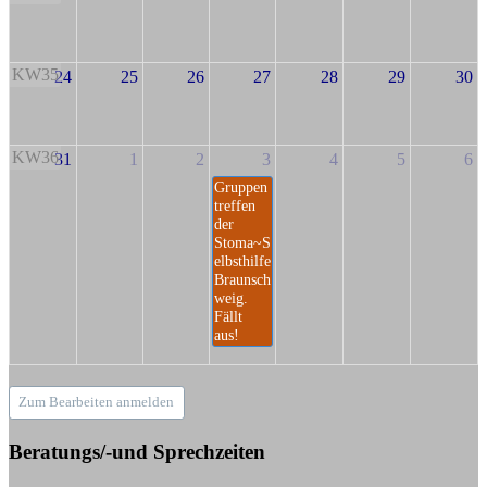
KW35
24
25
26
27
28
29
30
KW36
31
1
2
3
4
5
6
Gruppen
treffen
der
Stoma~S
elbsthilfe
Braunsch
weig.
Fällt
aus!
Zum Bearbeiten anmelden
Beratungs/-und Sprechzeiten