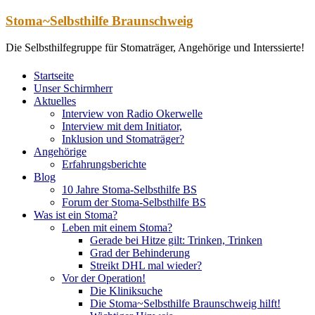
Zum
Stoma~Selbsthilfe Braunschweig
Inhalt
springen
Die Selbsthilfegruppe für Stomaträger, Angehörige und Interssierte!
Startseite
Unser Schirmherr
Aktuelles
Interview von Radio Okerwelle
Interview mit dem Initiator,
Inklusion und Stomaträger?
Angehörige
Erfahrungsberichte
Blog
10 Jahre Stoma-Selbsthilfe BS
Forum der Stoma-Selbsthilfe BS
Was ist ein Stoma?
Leben mit einem Stoma?
Gerade bei Hitze gilt: Trinken, Trinken
Grad der Behinderung
Streikt DHL mal wieder?
Vor der Operation!
Die Kliniksuche
Die Stoma~Selbsthilfe Braunschweig hilft!