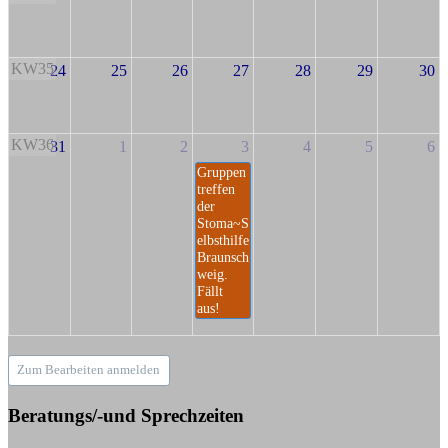
KW35
24
25
26
27
28
29
30
KW36
31
1
2
3
4
5
6
Gruppen
treffen
der
Stoma~S
elbsthilfe
Braunsch
weig.
Fällt
aus!
Zum Bearbeiten anmelden
Beratungs/-und Sprechzeiten