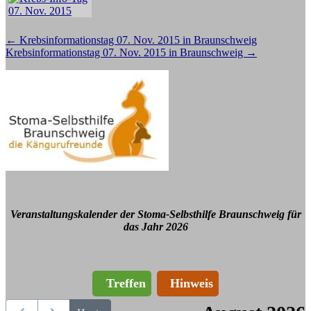
Beitragsnavigation
←
Krebsinformationstag 07. Nov. 2015 in Braunschweig
Krebsinformationstag 07. Nov. 2015 in Braunschweig
→
Veranstaltungskalender der Stoma-Selbsthilfe Braunschweig für
das Jahr 2026
Treffen
Hinweis