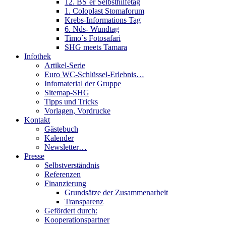
12. BS´er Selbsthilfetag
1. Coloplast Stomaforum
Krebs-Informations Tag
6. Nds- Wundtag
Timo´s Fotosafari
SHG meets Tamara
Infothek
Artikel-Serie
Euro WC-Schlüssel-Erlebnis…
Infomaterial der Gruppe
Sitemap-SHG
Tipps und Tricks
Vorlagen, Vordrucke
Kontakt
Gästebuch
Kalender
Newsletter…
Presse
Selbstverständnis
Referenzen
Finanzierung
Grundsätze der Zusammenarbeit
Transparenz
Gefördert durch:
Kooperationspartner