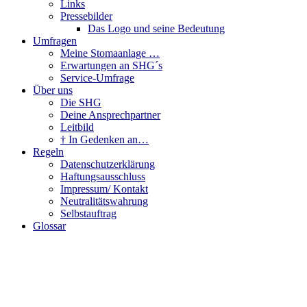
Links
Pressebilder
Das Logo und seine Bedeutung
Umfragen
Meine Stomaanlage …
Erwartungen an SHG´s
Service-Umfrage
Über uns
Die SHG
Deine Ansprechpartner
Leitbild
† In Gedenken an…
Regeln
Datenschutzerklärung
Haftungsausschluss
Impressum/ Kontakt
Neutralitätswahrung
Selbstauftrag
Glossar