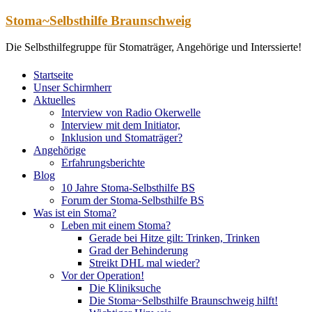
Zum
Stoma~Selbsthilfe Braunschweig
Inhalt
springen
Die Selbsthilfegruppe für Stomaträger, Angehörige und Interssierte!
Startseite
Unser Schirmherr
Aktuelles
Interview von Radio Okerwelle
Interview mit dem Initiator,
Inklusion und Stomaträger?
Angehörige
Erfahrungsberichte
Blog
10 Jahre Stoma-Selbsthilfe BS
Forum der Stoma-Selbsthilfe BS
Was ist ein Stoma?
Leben mit einem Stoma?
Gerade bei Hitze gilt: Trinken, Trinken
Grad der Behinderung
Streikt DHL mal wieder?
Vor der Operation!
Die Kliniksuche
Die Stoma~Selbsthilfe Braunschweig hilft!