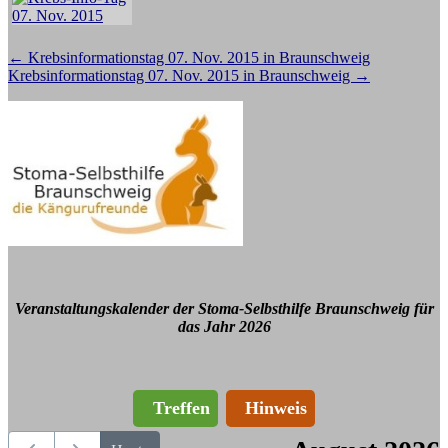
Beitragsnavigation
←
Krebsinformationstag 07. Nov. 2015 in Braunschweig
Krebsinformationstag 07. Nov. 2015 in Braunschweig
→
Veranstaltungskalender der Stoma-Selbsthilfe Braunschweig für
das Jahr 2026
Treffen
Hinweis