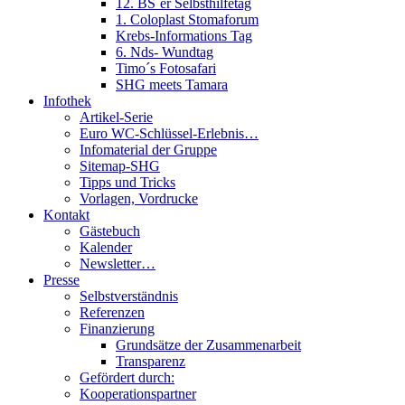
12. BS´er Selbsthilfetag
1. Coloplast Stomaforum
Krebs-Informations Tag
6. Nds- Wundtag
Timo´s Fotosafari
SHG meets Tamara
Infothek
Artikel-Serie
Euro WC-Schlüssel-Erlebnis…
Infomaterial der Gruppe
Sitemap-SHG
Tipps und Tricks
Vorlagen, Vordrucke
Kontakt
Gästebuch
Kalender
Newsletter…
Presse
Selbstverständnis
Referenzen
Finanzierung
Grundsätze der Zusammenarbeit
Transparenz
Gefördert durch:
Kooperationspartner