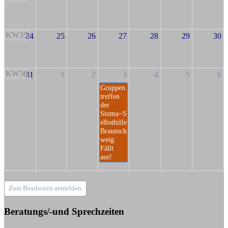
KW35
24
25
26
27
28
29
30
KW36
31
1
2
3
4
5
6
Gruppen
treffen
der
Stoma~S
elbsthilfe
Braunsch
weig.
Fällt
aus!
Zum Bearbeiten anmelden
Beratungs/-und Sprechzeiten