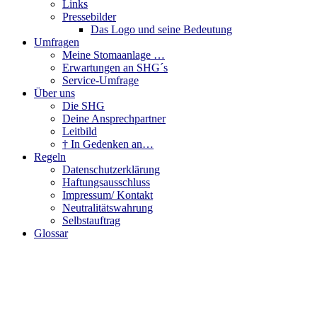
Links
Pressebilder
Das Logo und seine Bedeutung
Umfragen
Meine Stomaanlage …
Erwartungen an SHG´s
Service-Umfrage
Über uns
Die SHG
Deine Ansprechpartner
Leitbild
† In Gedenken an…
Regeln
Datenschutzerklärung
Haftungsausschluss
Impressum/ Kontakt
Neutralitätswahrung
Selbstauftrag
Glossar