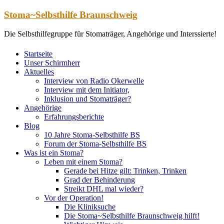
Zum
Stoma~Selbsthilfe Braunschweig
Inhalt
springen
Die Selbsthilfegruppe für Stomaträger, Angehörige und Interssierte!
Startseite
Unser Schirmherr
Aktuelles
Interview von Radio Okerwelle
Interview mit dem Initiator,
Inklusion und Stomaträger?
Angehörige
Erfahrungsberichte
Blog
10 Jahre Stoma-Selbsthilfe BS
Forum der Stoma-Selbsthilfe BS
Was ist ein Stoma?
Leben mit einem Stoma?
Gerade bei Hitze gilt: Trinken, Trinken
Grad der Behinderung
Streikt DHL mal wieder?
Vor der Operation!
Die Kliniksuche
Die Stoma~Selbsthilfe Braunschweig hilft!