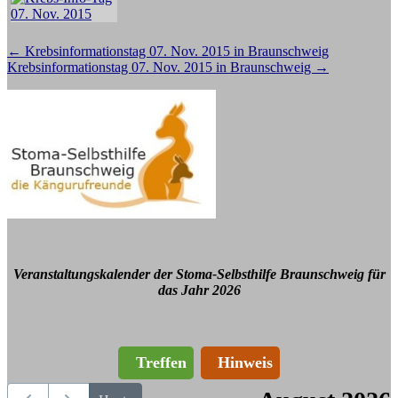
Beitragsnavigation
←
Krebsinformationstag 07. Nov. 2015 in Braunschweig
Krebsinformationstag 07. Nov. 2015 in Braunschweig
→
Veranstaltungskalender der Stoma-Selbsthilfe Braunschweig für
das Jahr 2026
Treffen
Hinweis