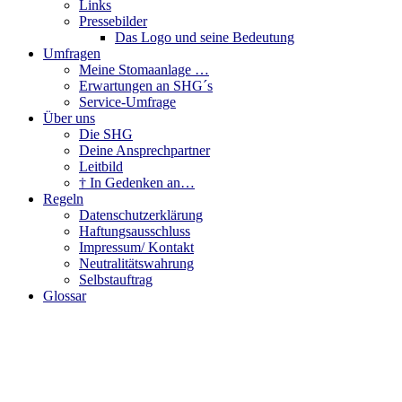
Links
Pressebilder
Das Logo und seine Bedeutung
Umfragen
Meine Stomaanlage …
Erwartungen an SHG´s
Service-Umfrage
Über uns
Die SHG
Deine Ansprechpartner
Leitbild
† In Gedenken an…
Regeln
Datenschutzerklärung
Haftungsausschluss
Impressum/ Kontakt
Neutralitätswahrung
Selbstauftrag
Glossar