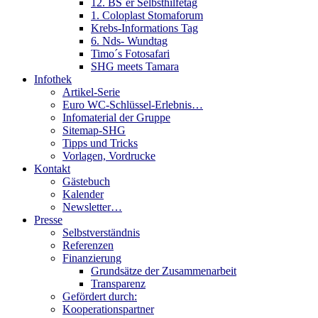
12. BS´er Selbsthilfetag
1. Coloplast Stomaforum
Krebs-Informations Tag
6. Nds- Wundtag
Timo´s Fotosafari
SHG meets Tamara
Infothek
Artikel-Serie
Euro WC-Schlüssel-Erlebnis…
Infomaterial der Gruppe
Sitemap-SHG
Tipps und Tricks
Vorlagen, Vordrucke
Kontakt
Gästebuch
Kalender
Newsletter…
Presse
Selbstverständnis
Referenzen
Finanzierung
Grundsätze der Zusammenarbeit
Transparenz
Gefördert durch:
Kooperationspartner