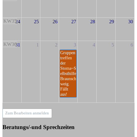
KW35
24
25
26
27
28
29
30
KW36
31
1
2
3
4
5
6
Gruppen
treffen
der
Stoma~S
elbsthilfe
Braunsch
weig.
Fällt
aus!
Zum Bearbeiten anmelden
Beratungs/-und Sprechzeiten