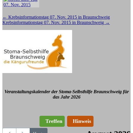
Beitragsnavigation
←
Krebsinformationstag 07. Nov. 2015 in Braunschweig
Krebsinformationstag 07. Nov. 2015 in Braunschweig
→
Veranstaltungskalender der Stoma-Selbsthilfe Braunschweig für
das Jahr 2026
Treffen
Hinweis