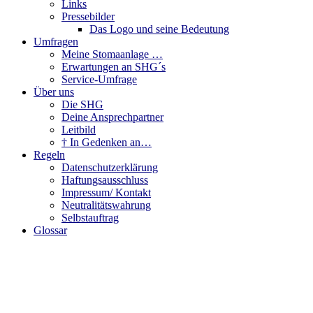
Links
Pressebilder
Das Logo und seine Bedeutung
Umfragen
Meine Stomaanlage …
Erwartungen an SHG´s
Service-Umfrage
Über uns
Die SHG
Deine Ansprechpartner
Leitbild
† In Gedenken an…
Regeln
Datenschutzerklärung
Haftungsausschluss
Impressum/ Kontakt
Neutralitätswahrung
Selbstauftrag
Glossar