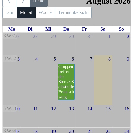
August 2026
Heute
Jahr
Monat
Woche
Terminübersicht
Mo
Di
Mi
Do
Fr
Sa
So
KW31
27
28
29
30
31
1
2
KW32
3
4
5
6
7
8
9
Gruppen
treffen
der
Stoma~S
elbsthilfe
Braunsch
weig
KW33
10
11
12
13
14
15
16
KW34
17
18
19
20
21
22
23