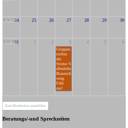
KW35
24
25
26
27
28
29
30
KW36
31
1
2
3
4
5
6
Gruppen
treffen
der
Stoma~S
elbsthilfe
Braunsch
weig.
Fällt
aus!
Zum Bearbeiten anmelden
Beratungs/-und Sprechzeiten