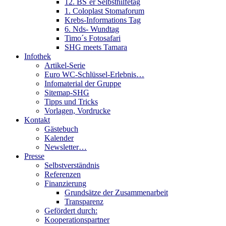
12. BS´er Selbsthilfetag
1. Coloplast Stomaforum
Krebs-Informations Tag
6. Nds- Wundtag
Timo´s Fotosafari
SHG meets Tamara
Infothek
Artikel-Serie
Euro WC-Schlüssel-Erlebnis…
Infomaterial der Gruppe
Sitemap-SHG
Tipps und Tricks
Vorlagen, Vordrucke
Kontakt
Gästebuch
Kalender
Newsletter…
Presse
Selbstverständnis
Referenzen
Finanzierung
Grundsätze der Zusammenarbeit
Transparenz
Gefördert durch:
Kooperationspartner