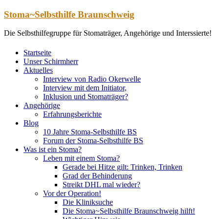
Zum
Stoma~Selbsthilfe Braunschweig
Inhalt
springen
Die Selbsthilfegruppe für Stomaträger, Angehörige und Interssierte!
Startseite
Unser Schirmherr
Aktuelles
Interview von Radio Okerwelle
Interview mit dem Initiator,
Inklusion und Stomaträger?
Angehörige
Erfahrungsberichte
Blog
10 Jahre Stoma-Selbsthilfe BS
Forum der Stoma-Selbsthilfe BS
Was ist ein Stoma?
Leben mit einem Stoma?
Gerade bei Hitze gilt: Trinken, Trinken
Grad der Behinderung
Streikt DHL mal wieder?
Vor der Operation!
Die Kliniksuche
Die Stoma~Selbsthilfe Braunschweig hilft!