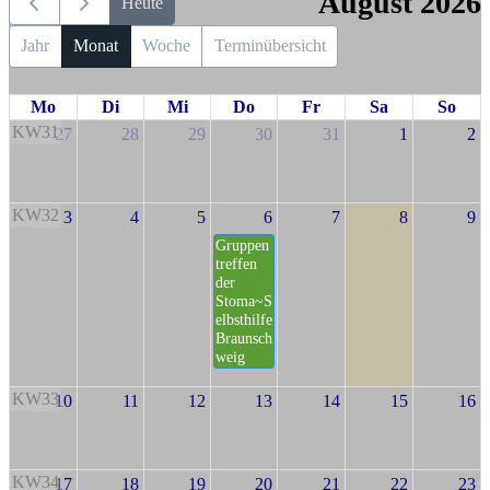
August 2026
Heute
Jahr
Monat
Woche
Terminübersicht
Mo
Di
Mi
Do
Fr
Sa
So
KW31
27
28
29
30
31
1
2
KW32
3
4
5
6
7
8
9
Gruppen
treffen
der
Stoma~S
elbsthilfe
Braunsch
weig
KW33
10
11
12
13
14
15
16
KW34
17
18
19
20
21
22
23