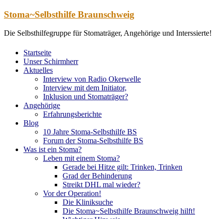
Zum
Stoma~Selbsthilfe Braunschweig
Inhalt
springen
Die Selbsthilfegruppe für Stomaträger, Angehörige und Interssierte!
Startseite
Unser Schirmherr
Aktuelles
Interview von Radio Okerwelle
Interview mit dem Initiator,
Inklusion und Stomaträger?
Angehörige
Erfahrungsberichte
Blog
10 Jahre Stoma-Selbsthilfe BS
Forum der Stoma-Selbsthilfe BS
Was ist ein Stoma?
Leben mit einem Stoma?
Gerade bei Hitze gilt: Trinken, Trinken
Grad der Behinderung
Streikt DHL mal wieder?
Vor der Operation!
Die Kliniksuche
Die Stoma~Selbsthilfe Braunschweig hilft!