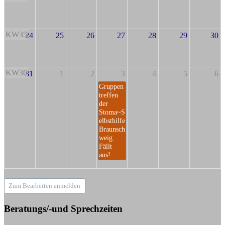
KW35
24
25
26
27
28
29
30
KW36
31
1
2
3
4
5
6
Gruppen
treffen
der
Stoma~S
elbsthilfe
Braunsch
weig.
Fällt
aus!
Zum Bearbeiten anmelden
Beratungs/-und Sprechzeiten