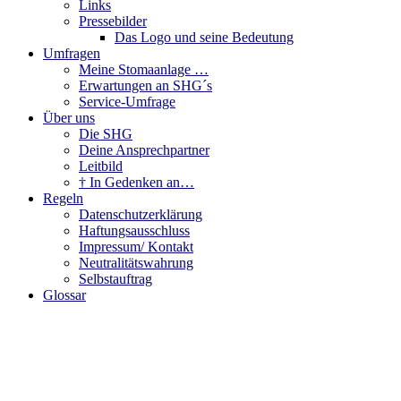
Links
Pressebilder
Das Logo und seine Bedeutung
Umfragen
Meine Stomaanlage …
Erwartungen an SHG´s
Service-Umfrage
Über uns
Die SHG
Deine Ansprechpartner
Leitbild
† In Gedenken an…
Regeln
Datenschutzerklärung
Haftungsausschluss
Impressum/ Kontakt
Neutralitätswahrung
Selbstauftrag
Glossar