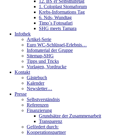
12. BS´er Selbsthilfetag
1. Coloplast Stomaforum
Krebs-Informations Tag
6. Nds- Wundtag
Timo´s Fotosafari
SHG meets Tamara
Infothek
Artikel-Serie
Euro WC-Schlüssel-Erlebnis…
Infomaterial der Gruppe
Sitemap-SHG
Tipps und Tricks
Vorlagen, Vordrucke
Kontakt
Gästebuch
Kalender
Newsletter…
Presse
Selbstverständnis
Referenzen
Finanzierung
Grundsätze der Zusammenarbeit
Transparenz
Gefördert durch:
Kooperationspartner