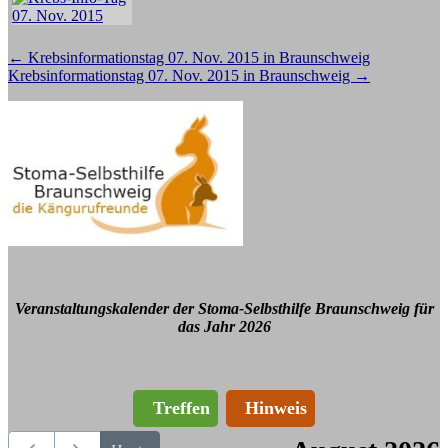
Beitragsnavigation
←
Krebsinformationstag 07. Nov. 2015 in Braunschweig
Krebsinformationstag 07. Nov. 2015 in Braunschweig
→
Veranstaltungskalender der Stoma-Selbsthilfe Braunschweig für
das Jahr 2026
Treffen
Hinweis